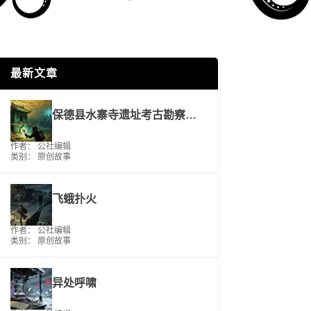
最新文章
保德县水寨寺遗址考古勘察工作报告
作者： 公社编辑
类别：
原创故事
飞蛾扑火
作者： 公社编辑
类别：
原创故事
异处呼啸