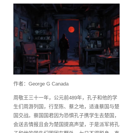
作者：George G Canada
周敬王三十一年，公元前489年，孔子和他的学
生们周游列国，行至陈、蔡之地，适逢蔡国与楚
国交战。蔡国国君因为恐惧孔子携学生去楚国，
会送去情报且会为楚国提高声望，于是派军将孔