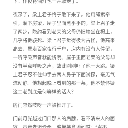
下。仆役将油灯也一并取走了。
夜深了，梁上君子终于敢下来了。他用绳索牵
引，溜下房梁，屋子里面黑乎乎的，梁上君子走
了两步，隐约看到老莱的父母仍旧端坐在榻上，
几乎将他骇死。梁上君子觉得极为古怪，他高来
高去、昼走百家夜行千户，房内有没有人停留，
一听呼吸声音就能辨明。屋子里面老莱的父母却
没有半点呼吸之声，故此刚刚吓了他一大跳。梁
上君子忍不住伸手去两人鼻子下面试探，毫无气
流动静。他想起晚上看到的那一幕，他不禁怀疑
这二老到底是何等样的活人？
房门忽然吱呀一声被推开了。
门前月光越过门口那人的肩膀，看不清来人的面
容，声音老迈沧桑，略带笑意地问道：“岂不