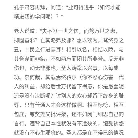
孔子肃容再拜，问道：“业可得进乎（如何才能
精进我的学问呢）？”
老人说道：“夫不忍一世之伤，而骜万世之患，
抑固窭邪？亡其略弗及邪？惠以欢为，骜终身之
丑，中民之行进焉耳！相引以名，相结以隐。与
其誉尧而非桀，不如两忘而闭其所非誉。反无非
伤也，动无非邪也，圣人踌躇以兴事，以每成
功。奈何哉，其载焉终矜尔（你不忍心伤害一代
人的利益，却给后世万代留下祸患，你是愚蠢呢
还是没有决断呢？讨别人的欢心却留下终身的耻
辱，只有普通人才会这样做啊。相互标榜，相互
包庇，夸奖尧又批评桀，还不如闭门细思自己的
言行。违背自己本性就没有不遭殃的，饱受诱惑
就没有不心生邪念的。圣人都是在不得已的情况