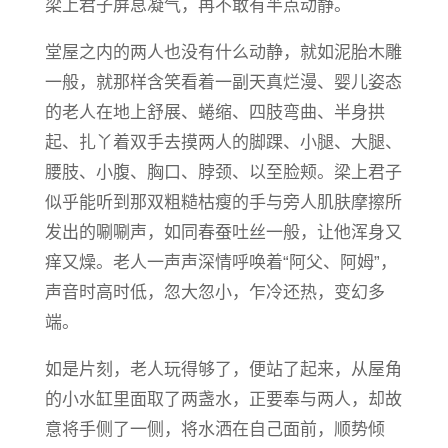
梁上君子屏息凝气，再不敢有半点动静。
堂屋之内的两人也没有什么动静，就如泥胎木雕
一般，就那样含笑看着一副天真烂漫、婴儿姿态
的老人在地上舒展、蜷缩、四肢弯曲、半身拱
起、扎丫着双手去摸两人的脚踝、小腿、大腿、
腰肢、小腹、胸口、脖颈、以至脸颊。梁上君子
似乎能听到那双粗糙枯瘦的手与旁人肌肤摩擦所
发出的唰唰声，如同春蚕吐丝一般，让他浑身又
痒又燥。老人一声声深情呼唤着“阿父、阿姆”，
声音时高时低，忽大忽小，乍冷还热，变幻多
端。
如是片刻，老人玩得够了，便站了起来，从屋角
的小水缸里面取了两盏水，正要奉与两人，却故
意将手侧了一侧，将水洒在自己面前，顺势倾