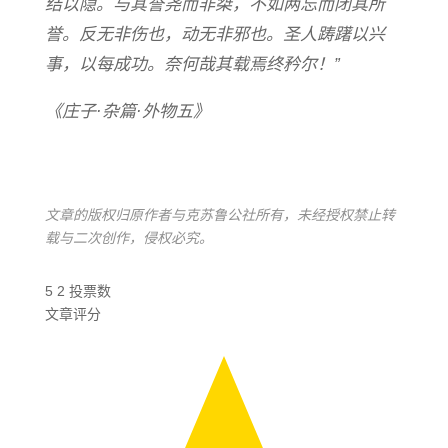
结以隐。与其誉尧而非桀，不如两忘而闭其所
誉。反无非伤也，动无非邪也。圣人踌躇以兴
事，以每成功。奈何哉其载焉终矜尔！”
《庄子·杂篇·外物五》
文章的版权归原作者与克苏鲁公社所有，未经授权禁止转
载与二次创作，侵权必究。
5
2
投票数
文章评分