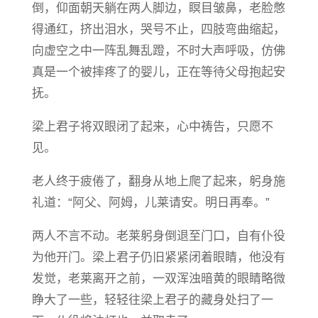
倒，仰面朝天躺在两人脚边，瞑目皱鼻，老脸憋
得通红，挤出泪水，哭号不止，四肢弯曲缩起，
向虚空之中一阵乱舞乱蹬，不时大声呼吸，仿佛
真是一个被摔疼了的婴儿，正在等待父母抱起安
抚。
梁上君子将双眼闭了起来，心中祷告，只愿不
见。
老人终于疲倦了，翻身从地上爬了起来，躬身施
礼道：“阿父、阿姆，儿莱请安。明日再奉。”
两人不言不动。老莱躬身倒退至门口，自有仆役
为他开门。梁上君子仍旧紧紧闭着眼睛，他没有
发觉，老莱离开之前，一双浑浊暗黄的眼睛略微
睁大了一些，轻轻往梁上君子的藏身处扫了一