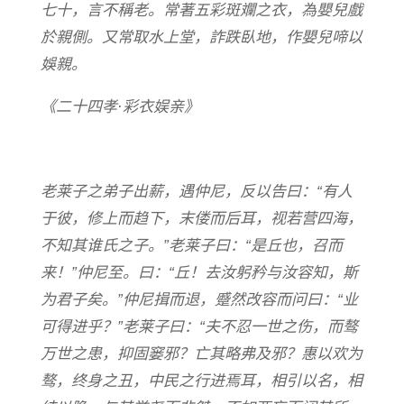
七十
，
言不稱老。常著五彩斑斕之衣
，
為嬰兒戲
於親側。又常取水上堂
，
詐跌臥地
，
作嬰兒啼以
娛親。
《二十四孝·彩衣娱亲》
老莱子之弟子出薪，遇仲尼，反以告曰：“有人
于彼，修上而趋下，末偻而后耳，视若营四海，
不知其谁氏之子。”老莱子曰：“是丘也，召而
来！”仲尼至。曰：“丘！去汝躬矜与汝容知，斯
为君子矣。”仲尼揖而退，蹙然改容而问曰：“业
可得进乎？”老莱子曰：“夫不忍一世之伤，而骜
万世之患，抑固窭邪？亡其略弗及邪？惠以欢为
骜，终身之丑，中民之行进焉耳，相引以名，相