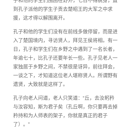
子和他的学生们围困在野外，七日不得脱身，直
到孔子派他的学生子贡去楚昭王的大军之中求
援，这才得以解围离开。
孔子和他的学生们没有在前线多做停留，而是进
入了楚国境内，寻访贤人，拜见王侯将相。有一
日，孔子和学生们在乡野之中遇到了一名长者，
年逾七十，比孔子还要年长一些。孔子见老人一
家独居于乡野之间，不禁很是讶异，前往拜会，
一谈之下，才知道这位老人堪称贤人。所谓野有
遗贤，大致就是这样了。
孔子向老人问道，老人只笑道：“丘，去汝躬矜
与汝容知，斯为君子矣（孔丘啊，你只要再去掉
矜持和为人师表的架子，你就是真正的君子
了）。”