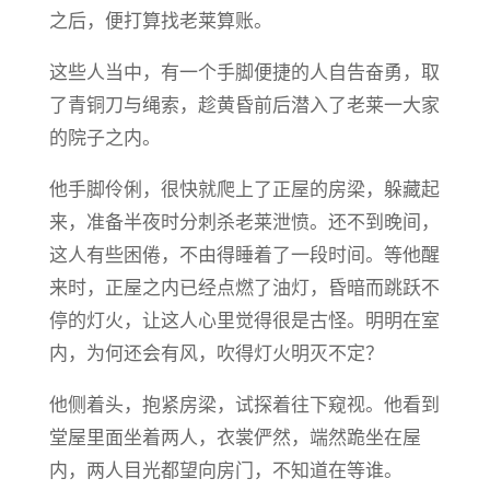
之后，便打算找老莱算账。
这些人当中，有一个手脚便捷的人自告奋勇，取
了青铜刀与绳索，趁黄昏前后潜入了老莱一大家
的院子之内。
他手脚伶俐，很快就爬上了正屋的房梁，躲藏起
来，准备半夜时分刺杀老莱泄愤。还不到晚间，
这人有些困倦，不由得睡着了一段时间。等他醒
来时，正屋之内已经点燃了油灯，昏暗而跳跃不
停的灯火，让这人心里觉得很是古怪。明明在室
内，为何还会有风，吹得灯火明灭不定？
他侧着头，抱紧房梁，试探着往下窥视。他看到
堂屋里面坐着两人，衣裳俨然，端然跪坐在屋
内，两人目光都望向房门，不知道在等谁。