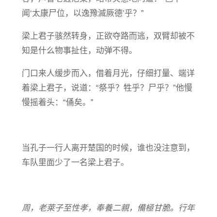
闻‘太康尸位，以逸豫滅厥德’乎？”
梁上君子骇然转身，正欲夺路而逃，双臂却被不
知是什么物事扯住，动弹不得。
门口来人缓步而入，借着月光，仔细打量、端详
着梁上君子，说道：“祭乎？牲乎？尸乎？”他慢
慢摇着头：“俑矣。”
当孔子一行人离开楚国的时候，谁也没注意到，
车队里面少了一名梁上君子。
周
，
老萊子至性孝
，
奉養二親
，
備極甘脆。行年