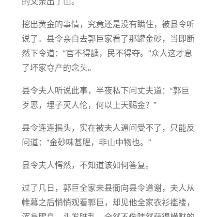
的父亲出了山。
挖出黄金的事情，究竟还是没有瞒住，被县令听
说了。县令亲自去郭巨家看了那罐金砂，当即断
然下令道：“官不得龋，民不得夺。”众人这才息
了坏家夺产的念头。
县令夫人听说此事，半夜私下问丈夫道：“郭巨
歹恶，埋子灭人伦，何以上天赐金？”
县令连连摇头，实在被夫人逼问受不了，只能反
问道：“金砂味甚腥，非山中物也。”
县令夫人愕然，不知道该如何答复。
过了几日，郭巨全家来县衙向县令道谢，夫人从
帷幕之后悄悄观看郭巨，却见他全家衣衫褴褛，