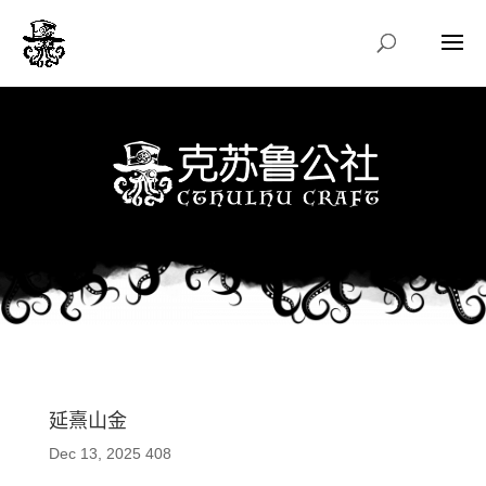
延熹山金
Dec 13, 2025
408