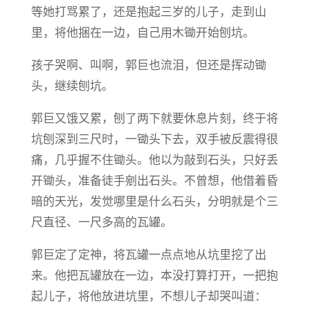
等她打骂累了，还是抱起三岁的儿子，走到山
里，将他捆在一边，自己用木锄开始刨坑。
孩子哭啊、叫啊，郭巨也流泪，但还是挥动锄
头，继续刨坑。
郭巨又饿又累，刨了两下就要休息片刻，终于将
坑刨深到三尺时，一锄头下去，双手被反震得很
痛，几乎握不住锄头。他以为敲到石头，只好丢
开锄头，准备徒手剜出石头。不曾想，他借着昏
暗的天光，发觉哪里是什么石头，分明就是个三
尺直径、一尺多高的瓦罐。
郭巨定了定神，将瓦罐一点点地从坑里挖了出
来。他把瓦罐放在一边，本没打算打开，一把抱
起儿子，将他放进坑里，不想儿子却哭叫道：