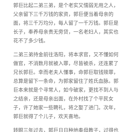
郭巨比起二弟三弟，是个老实又懦弱无用之人，
父亲留下三千万钱的家资，郭巨便当着母亲的
面，将三千万均分，每人留了一千万钱。郭巨是
长子，奉养母亲责无旁贷，一名老妇人，其实也
花不了多少钱。
二弟三弟持金前往洛阳，将本求官，又不懂如何
做官，不消数月就被入罪，尽皆被杀，还连累了
兄长郭巨。幸而老夫人懂事，命郭巨取钱赎罪，
总算是留下一条命，为郭家留住了姓氏血脉。郭
巨本来就是个寻常人，如今破家，更找不到人与
之结亲，还是母亲出面，在外村找了个平民女
子，许了她家一些聘礼，将之娶了进门。次年，
郭巨就得了个儿子，欢天喜地。
转眼三年过去，郭巨日日种地奉母教子，过得也