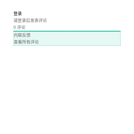
登录
请登录后发表评论
0
评论
内联反馈
查看所有评论