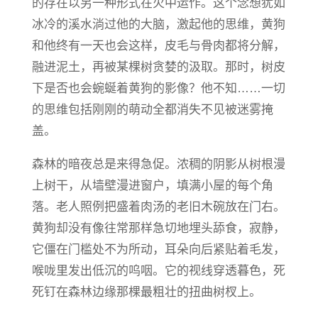
的存在以另一种形式在火中运作。这个念想犹如
冰冷的溪水淌过他的大脑，激起他的思维，黄狗
和他终有一天也会这样，皮毛与骨肉都将分解，
融进泥土，再被某棵树贪婪的汲取。那时，树皮
下是否也会蜿蜒着黄狗的影像？他不知……一切
的思维包括刚刚的萌动全都消失不见被迷雾掩
盖。
森林的暗夜总是来得急促。浓稠的阴影从树根漫
上树干，从墙壁漫进窗户，填满小屋的每个角
落。老人照例把盛着肉汤的老旧木碗放在门右。
黄狗却没有像往常那样急切地埋头舔食，寂静，
它僵在门槛处不为所动，耳朵向后紧贴着毛发，
喉咙里发出低沉的呜咽。它的视线穿透暮色，死
死钉在森林边缘那棵最粗壮的扭曲树杈上。