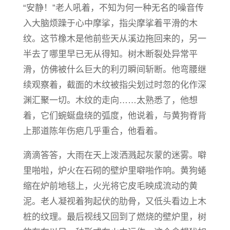
“安静！”老人吼着，不知为何一种无名的噪音传
入大脑烦躁于心中摩挲，指尖摩挲着平滑的木
纹。这节橡木是他前些天从溪边拖回来的，另一
半去了哪里早已无从得知。树木断裂处异常平
滑，仿佛被什么巨大的利刃瞬间斩断。他弯腰继
续观察着，截面的木纹被指尖划过时忽的化作深
渊汇聚一切。木纹的走向……太熟悉了，他想
着，它们蜿蜒盘绕的弧度，他说着，与黄狗脊背
上那道陈年伤疤几乎重合，他看着。
滴滴答答，大雨在天上泼洒溅起灰蒙的迷雾。噼
里啪啦，炉火在石砌的壁炉里噼啪作响。黄狗蜷
缩在炉前地毯上，火光将它皮毛映成流动的黄
泥。老人凝视着狗起伏的肋骨，又低头看边上木
桩的纹理。最后视线又回到了燃烧的壁炉里，树