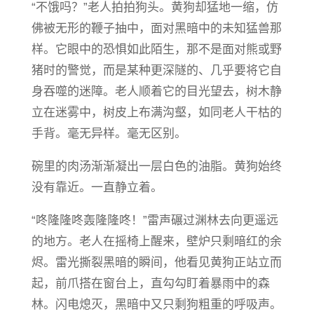
“不饿吗？”老人拍拍狗头。黄狗却猛地一缩，仿
佛被无形的鞭子抽中，面对黑暗中的未知猛兽那
样。它眼中的恐惧如此陌生，那不是面对熊或野
猪时的警觉，而是某种更深隧的、几乎要将它自
身吞噬的迷障。老人顺着它的目光望去，树木静
立在迷雾中，树皮上布满沟壑，如同老人干枯的
手背。毫无异样。毫无区别。
碗里的肉汤渐渐凝出一层白色的油脂。黄狗始终
没有靠近。一直静立着。
“咚隆隆咚轰隆隆咚！”雷声碾过渊林去向更遥远
的地方。老人在摇椅上醒来，壁炉只剩暗红的余
烬。雷光撕裂黑暗的瞬间，他看见黄狗正站立而
起，前爪搭在窗台上，直勾勾盯着暴雨中的森
林。闪电熄灭，黑暗中又只剩狗粗重的呼吸声。