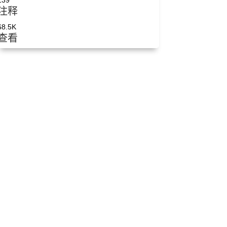
139
注释
68.5K
查看