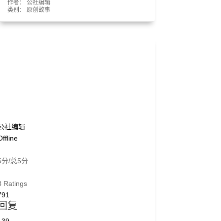
作者： 公社编辑
类别：
原创故事
公社编辑
Offline
5分/总5分
3 Ratings
791
回复