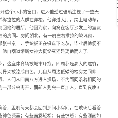
离开这个小小的窗口，进入他透过玻璃注视了一整天
稀稀拉拉的人群在穿梭，他穿过大厅，跨上电动车，
骑回他的居所，他回到家，向窝在客厅沙发上的室友
左右的房间。房间朝北，有一扇左右推拉的玻璃窗，
那张书桌上，手绘板正在键盘下吃灰，毕业后他便不
，他自嘲道缪斯女神大概终究还是离他而去了。
步，这座体育场被城市环抱，四周都是高大的建筑，
制骨架被漆成白色，兀自从周边低矮的楼房之间伸
置。人们从四面八方进入操场，不约而同沿着相同的
的一部分会离开，而新人则会一直加入，直到夜晚9
演着，孟明每天都会回到那间小房间，在玻璃后看着
些神色凝重；有些面露轻松；有些愤怒；有些则面如