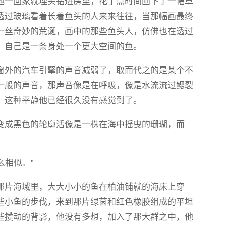
他一回家就埋头钻进房里，花了点时间画下了一幅草
透过玻璃看着长着鱼头的人来来往往，当那幅画最终
一丝奇妙的荒诞，画中的那些鱼头人，仿佛也在透过
，自己是一条身处一个更大空间的鱼。
窗外的汽车引擎的声音减弱了，取而代之的是某个不
一般的声音，那声音像是在呼吸，像是水流流过鳃裂
，这种平静他已经很久没有感觉到了。
变成黑色的轮廓活像是一株在海中摇曳的珊瑚，而
么相似。”
那片海域里，大大小小的鱼在柏油铺就的海床上穿
些小鱼的步伐，来到那片绿茵和红色橡胶组成的平坦
些攒动的背影，他没有多想，加入了那大群之中，他