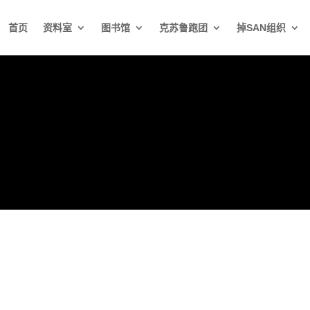
首页
资料室
图书馆
克苏鲁跑团
掉SAN组织