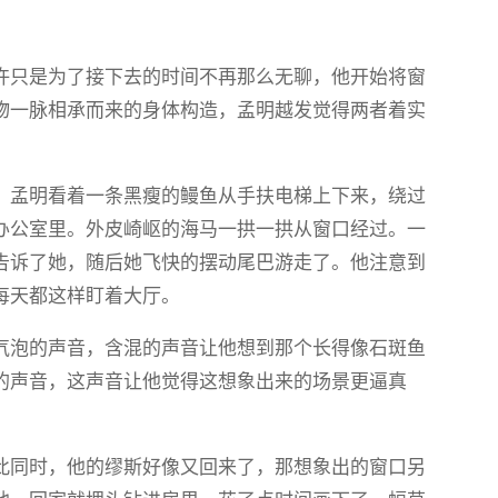
许只是为了接下去的时间不再那么无聊，他开始将窗
物一脉相承而来的身体构造，孟明越发觉得两者着实
。孟明看着一条黑瘦的鳗鱼从手扶电梯上下来，绕过
办公室里。外皮崎岖的海马一拱一拱从窗口经过。一
告诉了她，随后她飞快的摆动尾巴游走了。他注意到
每天都这样盯着大厅。
气泡的声音，含混的声音让他想到那个长得像石斑鱼
的声音，这声音让他觉得这想象出来的场景更逼真
此同时，他的缪斯好像又回来了，那想象出的窗口另