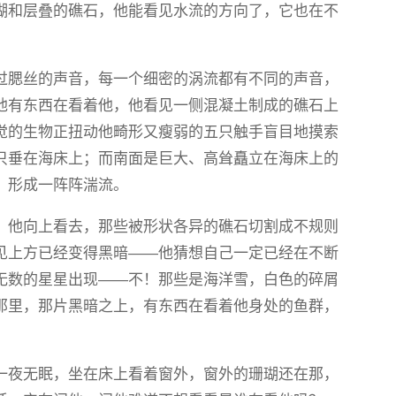
瑚和层叠的礁石，他能看见水流的方向了，它也在不
过腮丝的声音，每一个细密的涡流都有不同的声音，
他有东西在看着他，他看见一侧混凝土制成的礁石上
觉的生物正扭动他畸形又瘦弱的五只触手盲目地摸索
只垂在海床上；而南面是巨大、高耸矗立在海床上的
，形成一阵阵湍流。
，他向上看去，那些被形状各异的礁石切割成不规则
见上方已经变得黑暗——他猜想自己一定已经在不断
无数的星星出现——不！那些是海洋雪，白色的碎屑
那里，那片黑暗之上，有东西在看着他身处的鱼群，
一夜无眠，坐在床上看着窗外，窗外的珊瑚还在那，