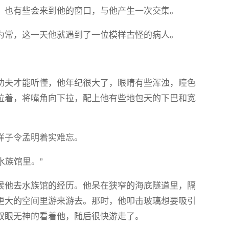
，也有些会来到他的窗口，与他产生一次交集。
为常，这一天他就遇到了一位模样古怪的病人。
功夫才能听懂，他年纪很大了，眼睛有些浑浊，瞳色
拉着，将嘴角向下拉，配上他有些地包天的下巴和宽
样子令孟明着实难忘。
水族馆里。”
候他去水族馆的经历。他呆在狭窄的海底隧道里，隔
更大的空间里游来游去。那时，他叩击玻璃想要吸引
双眼无神的看着他，随后很快游走了。