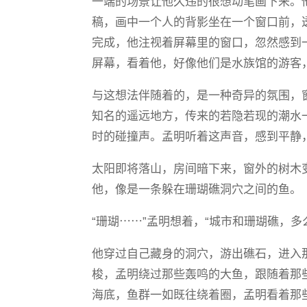
一端的场景让他久违的很想动笔画下来。
稿，画中一个人的背影坐在一个窗口前，
完成，他注视着屏幕里的窗口，忽然感到
屏幕，看着他，好像他们是水族馆的游客
与这想法伴随着的，是一种奇异的氛围，
知名的遥远地方，传来的若隐若现的潮水
时的碰撞声。孟明听着这声音，感到平静
太阳即将落山，房间暗下来，窗外的树木
他，像是一条躲在珊瑚礁洞穴之间的鱼。
“珊瑚⋯⋯”孟明想着，“城市和珊瑚礁，多
他穿过自己藏身的洞穴，游出礁石，进入
梭，孟明绕过那些轰鸣的大鱼，跟随着那
海底，鱼群一如既往绕着圈，孟明看着那