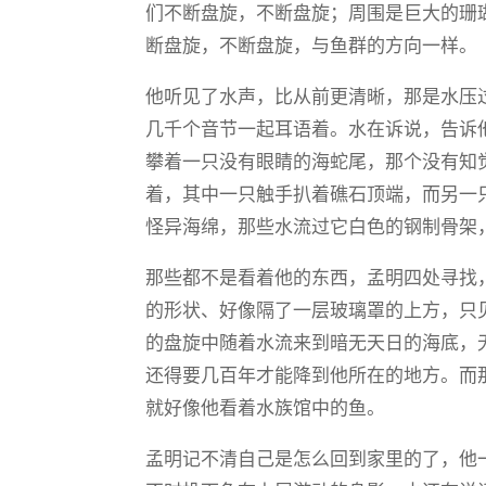
们不断盘旋，不断盘旋；周围是巨大的珊
断盘旋，不断盘旋，与鱼群的方向一样。
他听见了水声，比从前更清晰，那是水压
几千个音节一起耳语着。水在诉说，告诉
攀着一只没有眼睛的海蛇尾，那个没有知
着，其中一只触手扒着礁石顶端，而另一
怪异海绵，那些水流过它白色的钢制骨架
那些都不是看着他的东西，孟明四处寻找
的形状、好像隔了一层玻璃罩的上方，只
的盘旋中随着水流来到暗无天日的海底，
还得要几百年才能降到他所在的地方。而
就好像他看着水族馆中的鱼。
孟明记不清自己是怎么回到家里的了，他