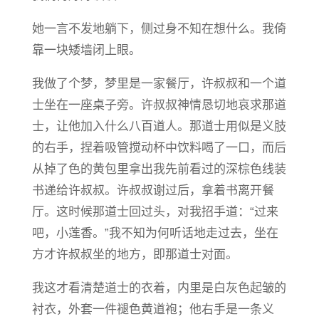
她一言不发地躺下，侧过身不知在想什么。我倚
靠一块矮墙闭上眼。
我做了个梦，梦里是一家餐厅，许叔叔和一个道
士坐在一座桌子旁。许叔叔神情恳切地哀求那道
士，让他加入什么八百道人。那道士用似是义肢
的右手，捏着吸管搅动杯中饮料喝了一口，而后
从掉了色的黄包里拿出我先前看过的深棕色线装
书递给许叔叔。许叔叔谢过后，拿着书离开餐
厅。这时候那道士回过头，对我招手道：“过来
吧，小莲香。”我不知为何听话地走过去，坐在
方才许叔叔坐的地方，即那道士对面。
我这才看清楚道士的衣着，内里是白灰色起皱的
衬衣，外套一件褪色黄道袍；他右手是一条义