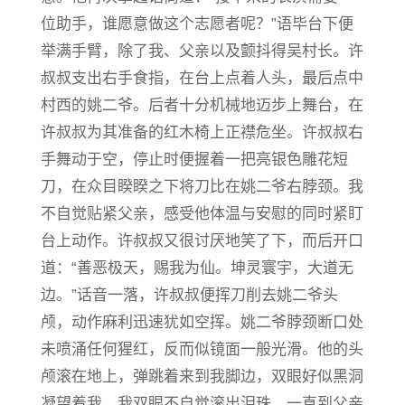
位助手，谁愿意做这个志愿者呢？”语毕台下便
举满手臂，除了我、父亲以及颤抖得吴村长。许
叔叔支出右手食指，在台上点着人头，最后点中
村西的姚二爷。后者十分机械地迈步上舞台，在
许叔叔为其准备的红木椅上正襟危坐。许叔叔右
手舞动于空，停止时便握着一把亮银色雕花短
刀，在众目睽睽之下将刀比在姚二爷右脖颈。我
不自觉贴紧父亲，感受他体温与安慰的同时紧盯
台上动作。许叔叔又很讨厌地笑了下，而后开口
道：“善恶极天，赐我为仙。坤灵寰宇，大道无
边。”话音一落，许叔叔便挥刀削去姚二爷头
颅，动作麻利迅速犹如空挥。姚二爷脖颈断口处
未喷涌任何猩红，反而似镜面一般光滑。他的头
颅滚在地上，弹跳着来到我脚边，双眼好似黑洞
凝望着我。我双眼不自觉滚出泪珠，一直到父亲