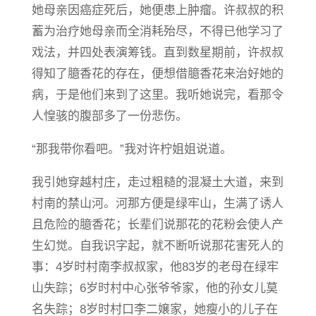
她母亲因癌症死后，她便患上肿瘤。许叔叔的积
蓄为治疗她母亲而全消耗殆尽，不得已他学习了
戏法，并四处表演筹钱。直到数星期前，许叔叔
得知了臆香花的存在，便想借臆香花来治好她的
病，于是他们来到了这里。我听她说完，看那令
人惶骇的腹部多了一份悲伤。
“那我带你看吧。”我对许柠姐姐说道。
我引她穿越村庄，走过粗糙的混凝土大道，来到
村南的禁山河。河那方便是绿牢山，生满了诱人
且危险的臆香花；长辈们说那花的花粉会使人产
生幻觉。自我识字起，就不断听说那花害死人的
事：4岁时村南李叔叔家，他83岁的老母在绿牢
山失踪；6岁时村中心张爷爷家，他的孙女儿莫
名失踪；8岁时村口李二嬢家，她瘦小的儿子在