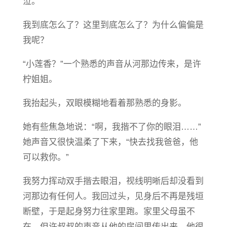
泣。
我到底怎么了？这里到底怎么了？为什么偏偏是
我呢？
“小莲香？”一个熟悉的声音从河那边传来，是许
柠姐姐。
我抬起头，双眼模糊地看着那熟悉的身影。
她有些焦急地说：“啊，我揩不了你的眼泪……”
她声音又很快温柔了下来，“快去找我爸爸，他
可以救你。”
我努力挥动双手揩去眼泪，视线明晰后却没看到
河那边有任何人。我回过头，见身后不再是残垣
断壁，于是起身努力往家里跑。家里父母虽不
在，但许叔叔的声音从他的房间里传出来。他很