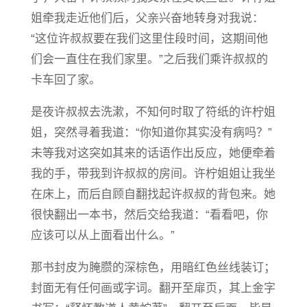
姐牵我走近他们后，父亲兴奋地转身对我说：
“这位许叔叔要在我们这里住段时间，这期间他
们会一直住在我们家里。”之后我们乘许叔叔的
卡车回了家。
是夜许叔叔去洗漱，不知何时取了符纸的许柠姐
姐，突然寻着我道：“你知道你其实没有病吗？”
未等我对这突如其来的话语作出反应，她便牵着
我的手，带我到许叔叔的房间。许柠姐姐让我坐
在床上，而后自顾自翻找起许叔叔的背包来。她
很快翻出一本书，然后交给我道：“看看吧，你
应该可以从上面看出什么。”
那书封皮为腌臜的深棕色，用暗红色丝线装订；
封面无有任何画或字词。翻开至扉页，其上金字