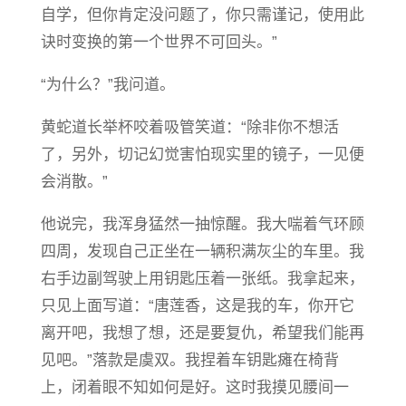
自学，但你肯定没问题了，你只需谨记，使用此
诀时变换的第一个世界不可回头。”
“为什么？”我问道。
黄蛇道长举杯咬着吸管笑道：“除非你不想活
了，另外，切记幻觉害怕现实里的镜子，一见便
会消散。”
他说完，我浑身猛然一抽惊醒。我大喘着气环顾
四周，发现自己正坐在一辆积满灰尘的车里。我
右手边副驾驶上用钥匙压着一张纸。我拿起来，
只见上面写道：“唐莲香，这是我的车，你开它
离开吧，我想了想，还是要复仇，希望我们能再
见吧。”落款是虞双。我捏着车钥匙瘫在椅背
上，闭着眼不知如何是好。这时我摸见腰间一