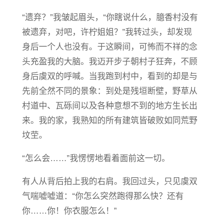
“遗弃？”我皱起眉头，“你瞎说什么，臆香村没有
被遗弃，对吧，许柠姐姐？”我转过头，却发现
身后一个人也没有。于这瞬间，可怖而不祥的念
头充盈我的大脑。我迈开步子朝村子狂奔，不顾
身后虞双的呼喊。当我跑到村中，看到的却是与
先前全然不同的景象：到处是残垣断壁，野草从
村道中、瓦砾间以及各种意想不到的地方生长出
来。我的家，我熟知的所有建筑皆破败如同荒野
坟茔。
“怎么会……”我愣愣地看着面前这一切。
有人从背后拍上我的右肩。我回过头，只见虞双
气喘嘘嘘道：“你怎么突然跑得那么快？还有
你……你！你衣服怎么！”