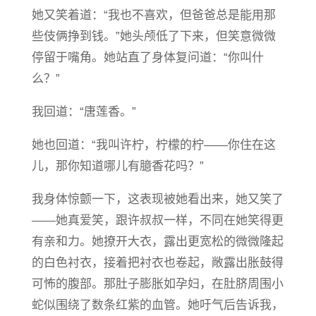
她又笑着道：“我也不喜欢，但爸爸总是能用那
些伎俩挣到钱。”她头颅低了下来，但笑意微微
停留于嘴角。她站直了身体复问道：“你叫什
么？”
我回道：“唐莲香。”
她也回道：“我叫许柠，柠檬的柠——你住在这
儿，那你知道哪儿有臆香花吗？”
我身体惊颤一下，这表现被她看出来，她又笑了
——她真爱笑，跟许叔叔一样，不同在她笑得更
有亲和力。她撩开大衣，露出更宽松的微微隆起
的白色衬衣，接着把衬衣也卷起，敞露出胀鼓得
可怖的腹部。那肚子膨胀如孕妇，在肚脐周围小
蛇似围绕了数条红紫的血管。她吁气后告诉我，