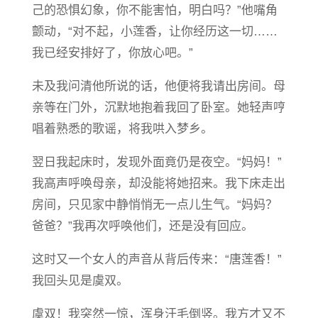
己的恐惧幻象，你不能害怕，明白吗？”他嘴角
颤动，“对不起，小莲香，让你经历这一切……
我已经安排好了，你放心吧。”
未及我问清他所说的话，他便将我请出房间。母
亲等在门外，沉默地抱着我回了卧室。她轻声哼
唱着熟悉的歌谣，将我哄入梦乡。
翌日我起床时，发现外面竟仍是夜空。“妈妈！”
我高声呼唤母亲，却没能将她招来。我下床走出
房间，只见家中静悄悄无一点儿生气。“妈妈？
爸爸？”我再次呼唤他们，还是没有回应。
这时又一个女人的声音从背后传来：“唐莲香！”
我回头见是虞双。
虞双！我突然一惊，浑身汗毛倒竖。我方才又不