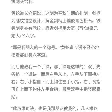
短剑交给我。
黄蛇道长介绍说，这剑为春秋时期的礼剑。剑柄
为虺纹镂空设计，黄金剑柄上镶嵌青色松石。铁
铸剑身亦有虺纹，靠近剑柄用大篆书写“道癫元
始大帝”六字。
“那是我朋友的一个称号。”黄蛇道长漫不经心地
指着那剑身六字道。
而后他教我一个手诀，那手诀是这样的：双手先
各掐一个道诀，而后右手从上，左手从下调换左
右；右手小指自下而上钩住左手小指，右手食指
再自上而下钩住左手食指，最后双手中指竖起紧
贴。
“此乃维司诀，也是我那朋友教我的，凡人难以