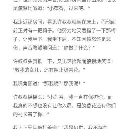
是疲惫地喊道：“小莲香，过来吧。”
我走近那房间，看见许叔叔就坐在床上，而他面
前正对有一把椅子。他努力地笑着指了一下那椅
子，让我坐下。我坐下后，不知因愤怒还是悲
伤，声音略颤地问道：“你做了什么？”
许叔叔头斜低一下，又迅速抬起而狼狈地笑道：
“救我的女儿，还有阻止臆香花。”
我嘴角颤道：“那我呢？那我呢！”
许叔叔摇摇头：“小莲香，我一直在保护你，而
我真的不想也没有让你入局，是臆香花还有你们
的村长害了你。”
我上下牙齿敲打着道：“我是幻觉，我不存在