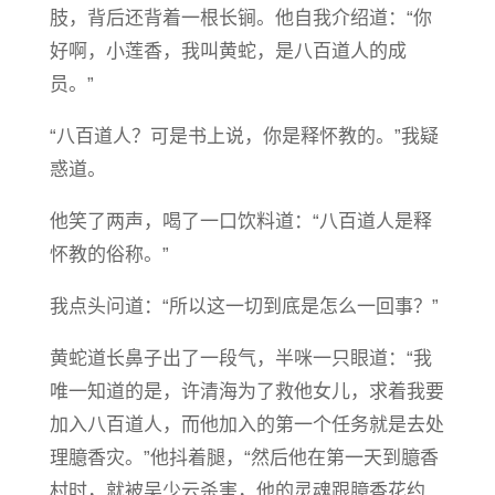
肢，背后还背着一根长锏。他自我介绍道：“你
好啊，小莲香，我叫黄蛇，是八百道人的成
员。”
“八百道人？可是书上说，你是释怀教的。”我疑
惑道。
他笑了两声，喝了一口饮料道：“八百道人是释
怀教的俗称。”
我点头问道：“所以这一切到底是怎么一回事？”
黄蛇道长鼻子出了一段气，半咪一只眼道：“我
唯一知道的是，许清海为了救他女儿，求着我要
加入八百道人，而他加入的第一个任务就是去处
理臆香灾。”他抖着腿，“然后他在第一天到臆香
村时，就被吴少云杀害，他的灵魂跟臆香花约