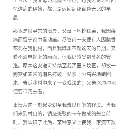
上百次。我父母为此痛苦不已，可我无论怎样回
忆这病的伊始，都只是返回到那诡异无比的早
晨……
那本是很寻常的清晨，父母下地挖红薯，我因疾
病而留于家中看动画。尽管前一天便有人因臆香
花死在我们村，而且我既想不起这天的日期，又
看不清电视上的画面，但我仍感受到莫名的安
逸。原本这安逸可持续至我浑噩入坟墓，却被一
则突如其来的消息打破：父亲十分高兴地跑回
来，告诉我村中来了一变戏法的；父亲兴冲冲地
便要带我去看。
事情从这一刻起变幻至我难以理解的程度。当我
们来到村口的，锈迹斑驳的卡车做成的舞台前
时，我认识了此后，某种意义上使我一家痛苦数