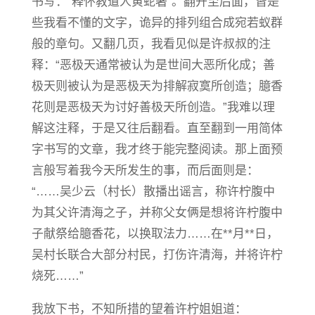
书写：“释怀教道人黄蛇著”。翻开至后面，皆是
些我看不懂的文字，诡异的排列组合成宛若蚁群
般的章句。又翻几页，我看见似是许叔叔的注
释：“恶极天通常被认为是世间大恶所化成；善
极天则被认为是恶极天为排解寂寞所创造；臆香
花则是恶极天为讨好善极天所创造。”我难以理
解这注释，于是又往后翻看。直至翻到一用简体
字书写的文章，我才终于能完整阅读。那上面预
言般写着我今天所发生的事，而后面则是：
“……吴少云（村长）散播出谣言，称许柠腹中
为其父许清海之子，并称父女俩是想将许柠腹中
子献祭给臆香花，以换取法力……在**月**日，
吴村长联合大部分村民，打伤许清海，并将许柠
烧死……”
我放下书，不知所措的望着许柠姐姐道：