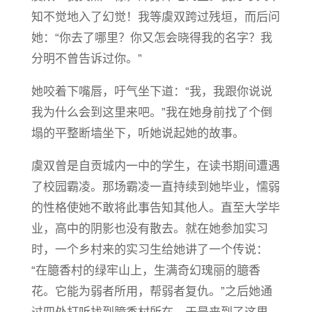
知不觉地入了幻觉！我等虞双跨过残垣，而后问
她：“你去了哪里？你又怎会晓得我的名字？我
分明不曾告诉过你。”
她咬着下嘴唇，吁气坐下道：“我，我跟你说说
我为什么会到这里来吧。”我在她身前找了个倒
塌的平整断墙坐下，听她说起她的故事。
虞双曾是自贡城内一中的学生，在读书期间遭遇
了校园霸凌。那场霸凌一直持续到她毕业，懦弱
的性格使她不敢将此事告知其他人。直至大学毕
业，高中的阴影也没有散去。就在她参加实习
时，一个乡村来的实习生给她讲了一个传说：
“在臆香村的绿牢山上，生满奇幻瑰丽的臆香
花。它能为弱者所用，帮弱者复仇。”之后她通