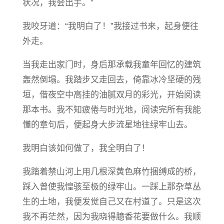
状况，我会出手。”
我咬牙道：“我明白了！”我接过书来，起身便往
外走。
当我走出家门时，身后那承载我童年回忆的建筑
轰然倒塌。我踏步又走回去，倚靠冰冷坚硬的残
垣，借夜空中高挂的油腻双月的彩光，开始阅读
那本书。我不知疲倦与时光地，阅读完所有我能
懂的章句后，便起身大步流星地往绿牢山去。
我明白该如何做了，我全明白了！
我踏着禁山河上用几根深黄色麻竹捆缚成的桥，
踩入曾使我惶骇至极的绿牢山。一踩上那杂草丛
生的土地，我便发觉自己又在村道了。只是这次
我不再茫然，因为我晓得臆香花要做什么。我顺