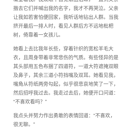
揩去它们并喊出我的名字，我才不再哭泣。父亲
让我如若害怕便回家，我听话地钻出人群。当我
挤开最后一排人时，看见人群后方不远地枇杷
树，倚靠着一女孩儿。
她看上去比我年长些，穿着针织的宽松羊毛大
衣，且周身带着非常悲伤的气质。有些怪异的是
其头部用五色布捆了四道符，一道大符遮掩双眼
及鼻子，其余三道小符挡嘴及双耳。她看见我，
嘴角从符纸两旁勾起，似乎很悲哀地笑了一下，
然后招呼我过去。我走过去后，她便开口问道：
“不喜欢看吗？”
我点头并努力作出勇敢的表情回道：“不喜欢，
很无聊。”