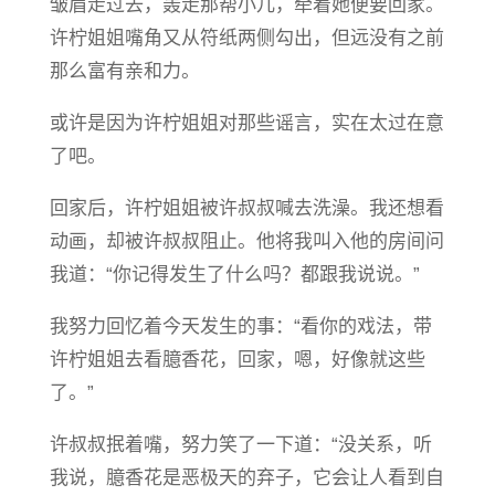
皱眉走过去，轰走那帮小儿，牵着她便要回家。
许柠姐姐嘴角又从符纸两侧勾出，但远没有之前
那么富有亲和力。
或许是因为许柠姐姐对那些谣言，实在太过在意
了吧。
回家后，许柠姐姐被许叔叔喊去洗澡。我还想看
动画，却被许叔叔阻止。他将我叫入他的房间问
我道：“你记得发生了什么吗？都跟我说说。”
我努力回忆着今天发生的事：“看你的戏法，带
许柠姐姐去看臆香花，回家，嗯，好像就这些
了。”
许叔叔抿着嘴，努力笑了一下道：“没关系，听
我说，臆香花是恶极天的弃子，它会让人看到自