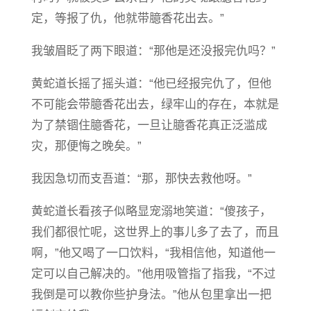
定，等报了仇，他就带臆香花出去。”
我皱眉眨了两下眼道：“那他是还没报完仇吗？”
黄蛇道长摇了摇头道：“他已经报完仇了，但他
不可能会带臆香花出去，绿牢山的存在，本就是
为了禁锢住臆香花，一旦让臆香花真正泛滥成
灾，那便悔之晚矣。”
我因急切而支吾道：“那，那快去救他呀。”
黄蛇道长看孩子似略显宠溺地笑道：“傻孩子，
我们都很忙呢，这世界上的事儿多了去了，而且
啊，”他又喝了一口饮料，“我相信他，知道他一
定可以自己解决的。”他用吸管指了指我，“不过
我倒是可以教你些护身法。”他从包里拿出一把