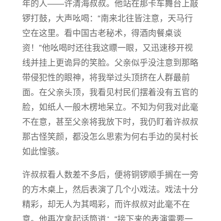
年的人——许清海叔叔。他站在那卡车舞台上敲
锣打鼓，大声吆喝：“南来北往皆注意，天马行
空在这里。看中国古老秘术，得酒肉餐桌谈
资！”他吆喝时还往我这瞟一眼，又迅速移开视
线并挂上更诡异的笑脸。父亲似乎没注意到那略
带侵犯性的眼神，将我举过头顶挤在人群最前
面。在父亲头顶，我看见村民们摆着没有五官的
脸，如纸人一般木楞地呆立。不知为何我对此毫
不在意，甚至父亲将我放下时，我仍盯着许叔叔
那古怪笑颜，都没怎么思索为何右手边的吴村长
如此惶骇。
许叔叔看人数差不多后，便将铜锣顺手搁在一旁
的方木桌上，然后表演了几个小戏法。戏法十分
精彩，却无人为其喝彩，而许叔叔对此毫不在
意。他再次拿起话筒道：“接下来的表演需要一