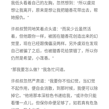
我低头看着自己的左胸，忽然想到：“所以虞双
想让我离开，原来是想让我把臆香花带出去，帮
她报仇。”
许叔叔赞同地笑着点头道：“而吴少云虽然活
着，但他跟你一样，被困在臆香花创造出来的幻
觉里，现在已经跟傀儡没两样。另外虞双在发现
自己被骗了之后，也被臆香花给禁锢了，所以你
仍然是希望，小莲香。”
“那我要怎么做？”我急忙问道。
许叔叔忽然严肃道：“我要你不怕幻觉，当幻觉
不起作用，便自会消散，到那时候，我便可以除
掉它。”他将那本深棕色书递给我，“或许你只能
看懂一点儿，但保你命便足够了，如若真有危急