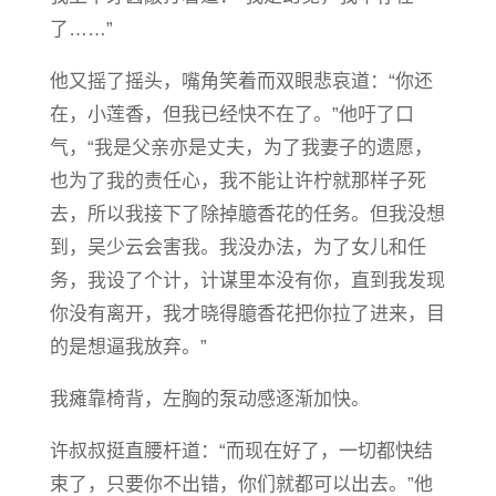
了……”
他又摇了摇头，嘴角笑着而双眼悲哀道：“你还
在，小莲香，但我已经快不在了。”他吁了口
气，“我是父亲亦是丈夫，为了我妻子的遗愿，
也为了我的责任心，我不能让许柠就那样子死
去，所以我接下了除掉臆香花的任务。但我没想
到，吴少云会害我。我没办法，为了女儿和任
务，我设了个计，计谋里本没有你，直到我发现
你没有离开，我才晓得臆香花把你拉了进来，目
的是想逼我放弃。”
我瘫靠椅背，左胸的泵动感逐渐加快。
许叔叔挺直腰杆道：“而现在好了，一切都快结
束了，只要你不出错，你们就都可以出去。”他