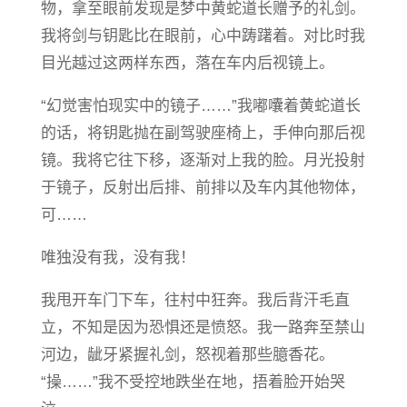
物，拿至眼前发现是梦中黄蛇道长赠予的礼剑。
我将剑与钥匙比在眼前，心中踌躇着。对比时我
目光越过这两样东西，落在车内后视镜上。
“幻觉害怕现实中的镜子……”我嘟囔着黄蛇道长
的话，将钥匙抛在副驾驶座椅上，手伸向那后视
镜。我将它往下移，逐渐对上我的脸。月光投射
于镜子，反射出后排、前排以及车内其他物体，
可……
唯独没有我，没有我！
我甩开车门下车，往村中狂奔。我后背汗毛直
立，不知是因为恐惧还是愤怒。我一路奔至禁山
河边，龇牙紧握礼剑，怒视着那些臆香花。
“操……”我不受控地跌坐在地，捂着脸开始哭