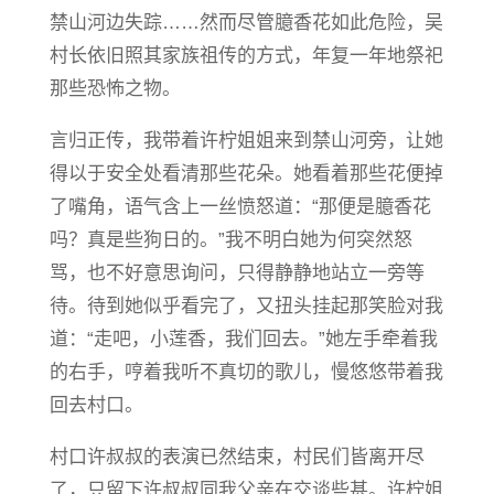
禁山河边失踪……然而尽管臆香花如此危险，吴
村长依旧照其家族祖传的方式，年复一年地祭祀
那些恐怖之物。
言归正传，我带着许柠姐姐来到禁山河旁，让她
得以于安全处看清那些花朵。她看着那些花便掉
了嘴角，语气含上一丝愤怒道：“那便是臆香花
吗？真是些狗日的。”我不明白她为何突然怒
骂，也不好意思询问，只得静静地站立一旁等
待。待到她似乎看完了，又扭头挂起那笑脸对我
道：“走吧，小莲香，我们回去。”她左手牵着我
的右手，哼着我听不真切的歌儿，慢悠悠带着我
回去村口。
村口许叔叔的表演已然结束，村民们皆离开尽
了，只留下许叔叔同我父亲在交谈些甚。许柠姐