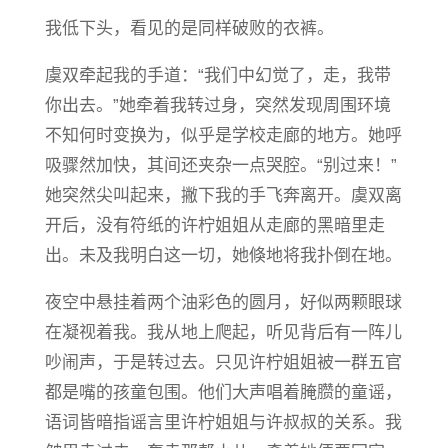
我低下头，看见的是同样破败的衣裤。
虞双牵起我的手道：“我们中幻觉了，走，我带
你出去。”她牵着我转过身，突然发现周围环境
不知何时变换为，似乎是学校走廊的地方。她呼
吸骤然加快，其间还夹杂一点哭腔。“别过来！”
她突然尖叫起来，撇下我的手飞奔离开。虞双离
开后，没有符纸的许柠姐姐从走廊的黑暗里走
出。未及我明白这一切，她倏地将我扑倒在地。
夜空中悬挂着两个油彩色的圆月，好似两颗眼球
在凝视着我。我从地上爬起，听见背后有一阵儿
吵闹声，于是转过去。只见许柠姐姐被一群五官
都是嘴的孩童包围。他们大声唱着腌臜的童谣，
语词皆暗指谣言里许柠姐姐与许叔叔的关系。我