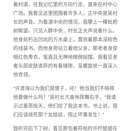
着村道，往我记忆里的方向行走，直来在村中心
广场。我看见这里团围着许多人，正中央是吴村
长的声音。为看清中央的情况，我攀上一棵枇杷
树眺望。只见人群中央，村长正大声说着什么。
他身前朽出凹坑的方木桌上，置放着那本深棕色
的线装书。而他身旁站立着他父亲，那老者身穿
暗红色寿衣，笔直且无神地微微摇摆。我看见老
者头部皮肤诡异的有着缝隙，呈螺旋状一直深入
他衣领。
“许清海以为我们是傻子，呸！他当我们不晓得
他要做什么吗？”吴村长亢奋地挥舞右手，“我请
示过善恶极天，他们给了我这本书，书上说，我
们应该烧死那个女娃娃，阻止坏事发生！”
我听完后下了树，看见那包着符纸的许柠姐姐在