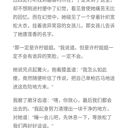
过四处打听找到臆香村所在，于是来到了这里，
却不想刚进村便中了幻觉，看见曾使她痛苦无比
的回忆。而在幻觉中，她碰见了一个穿着针织宽
松大衣，挂着诡异笑容的女孩儿，那女孩儿告诉
了她唐莲香的名字。
“那一定是许柠姐姐。”我说道。但是许柠姐姐一
定不会有诡异的笑脸，一定不会。
她说完点起篝火，抱着膝盖道：“我怎么如此
傻，竟然随便听信了传说，把自己单枪匹马地送
进这危险地方来。”
我磨了磨牙齿道：“嗐，你放心，最后我们都会
出去的。”我起身努力清理出一块干净的地方，
对她道：“睡一会儿吧，先休息一下，等放松了
我们再好好谈谈。”