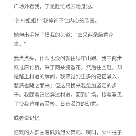
广场外看我，于是赶忙跑去她身边。
“许柠姐姐！”我掩饰不住内心的欣喜。
她伸出手摸了摸我的头道：“去采两朵臆香花
来。”
我点点头，什么也没问就往绿牢山跑。我三两步
跃过麻竹桥，采了两朵臆香花，然后往回赶。却
是踏上村道的瞬间，我感觉到更多的记忆涌入，
悲痛也随之而来；但这只换来我愈加坚定的步
子。我踩着记忆穿过村道，回到广场。接着看见
了使我曾痛苦至极、日夜啜泣的幻觉。
或者说记忆。
狂欢的人群围着熊熊烈火舞蹈、喊叫，火中柱子