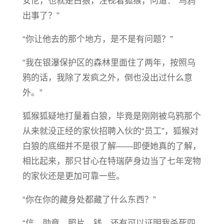
安伦，也就是白狼，注视着狐猴，问道：“乌鸦
出事了？”
“你让他去的那个地方，是不是有问题？”
“我在银瀑保护区的森林里面住了两年，按照乌
鸦的话，我除了发疯之外，倒也没出过什么意
外。”
狐猴狐疑地打量着白狼，毕竟是刚刚被乌鸦那个
从来就没正经的家伙招聘入伙的“员工”，狐猴对
白狼的底细并不是很了解——即便她真的了解，
相比起来，那只甘心在特瑞萨身边当了七年宠物
的家伙还是更加可靠一些。
“你在你的藏身处都藏了什么东西？”
“信，勋章，照片，钱，还有可以证明我杀死四