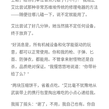
上砸，给你们单位省点儿银子行不行？”我阻止
艾比尝试那种非常苏维埃传统的修理电器的方法
——随便往哪儿磕一下，说不定就能用了。
艾比尝试了好几分钟，她当然搞不定任何设备，
终于放弃了。
“好消息是，所有机械设备和化学能驱动的玩
意，都可以正常使用。你和我的枪、子弹、匕
首、防弹衣，都能用。不管拿来射怪物还是自
杀，品质绝对保证。”我慢悠悠地说道：“你带补
给了么？”
“两块压缩饼干，省着点吃。”艾比毫不犹豫地从
武装带上的携行包里掏出难吃的小点心递给我。
我摇了摇头：“谢了，不用，我自己也有。你自