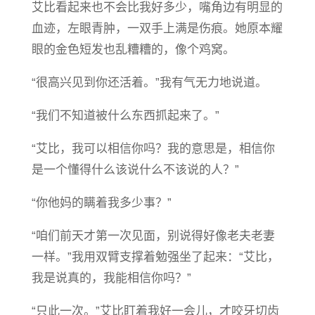
艾比看起来也不会比我好多少，嘴角边有明显的
血迹，左眼青肿，一双手上满是伤痕。她原本耀
眼的金色短发也乱糟糟的，像个鸡窝。
“很高兴见到你还活着。”我有气无力地说道。
“我们不知道被什么东西抓起来了。”
“艾比，我可以相信你吗？我的意思是，相信你
是一个懂得什么该说什么不该说的人？”
“你他妈的瞒着我多少事？”
“咱们前天才第一次见面，别说得好像老夫老妻
一样。”我用双臂支撑着勉强坐了起来：“艾比，
我是说真的，我能相信你吗？”
“只此一次。”艾比盯着我好一会儿，才咬牙切齿