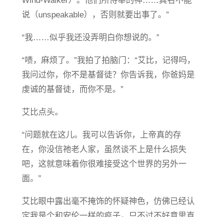
Wind-Walker）。他们所侍奉的神……真名不能
说（unspeakable），否则就要出事了。”
“我……似乎我还没弄明白你想说的。”
“啧，麻烦了。”我拍了拍脑门：“艾比，记得吗，
我问过你，你不是基督徒？你告诉我，你爸妈是
虔诚的基督徒，而你不是。”
艾比点头。
“问题就在这儿。我可以告诉你，上帝真的存
在，你没信祂老人家，虽然谈不上是什么损失
吧，这就意味着你很难接受这个世界的另外一
面。”
艾比眼中露出毫不掩饰的怀疑神色，仿佛已经认
定我是个和安伦一样的疯子，只不过不好意思直