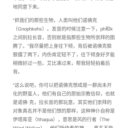
地同意下来。
“抓我们的那些生物，人类叫他们诺佛克
（Gnophkehs）。发音的时候注意一下，ph和k
之间别拉长音，否则就是指那些生物所崇拜的图
腾了。”我尽量把上身往下倾，背后被诺佛克狠
狠擂了两下，内伤肯定轻不了，往下倾身好歹能
稍微好过一些。艾比凑过来，帮我轻轻拍着后
背。
“这么说吧，你可以把诺佛克想成是一群尚未开
化的野蛮人，他们有自己的原始宗教信仰，也就
是诺佛·克，拉长音的那玩意。其实他们崇拜的
对象真名并不是他们想的那样，这种神仆自称是
伊塔库亚（Ithaqua），意思是风的行者（The