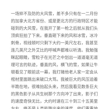
一场猝不及防的大风雪，差不多只有在一二月份
的加拿大北方省份、或是更北方的行政特区才能
碰到的大风雪，在我开了第一枪之后就从我们头
顶疯狂拍了下来。垂直砸下来的风和冰雪，冰冷
刺骨，视线顿时只剩下大约一英尺左右，我甚至
连几英尺之外艾比的呼喊声都难以听清。我勉强
眯起眼睛，雪粒子在光芒之中划出一道道毫无道
理可言的轨迹，垂直的风，横飞的雪，如果让牛
顿看见了眼前这一幕，我打赌他老人家一定会从
棺材里面跳出来破口大骂。我被巨大的风压迫着
半跪在地，很难抬起头来，然后我看见数条巨大
的黑色影子从共生树那个方向冲了出来，影子们
的速度奇快无比，大约时速在三十到三十五英里
左右，绝不是人类能跑出来的速度。他们重重地