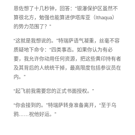
恩佐想了十几秒钟，回答：“银瀑保护区虽然不
算很北方，勉强也能算进伊塔库亚（Ithaqua）
的势力范围了？”
“这就是我想说的。”特瑞萨语气凝重，丝毫不容
质疑地下命令：“四类事态。如果你认为有必
要，我允许你动用任何资源，把这些黄印持有者
及其背后的人统统干掉，最高限度包括参议员在
内。”
“起飞前我需要您的正式书面授权。”
“你会接到的。”特瑞萨转身准备离开，“至于乌
鸦……祝他好运。”