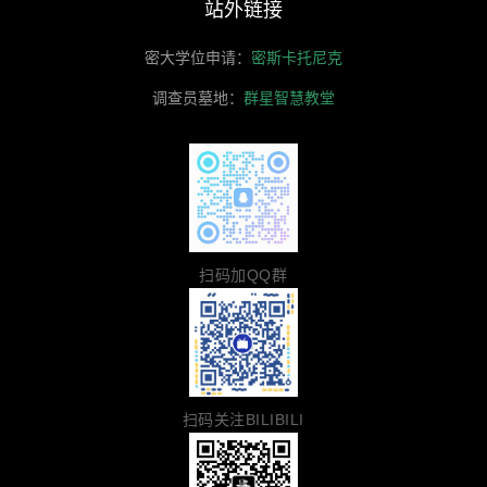
站外链接
密大学位申请：
密斯卡托尼克
调查员墓地：
群星智慧教堂
扫码加QQ群
扫码关注BILIBILI