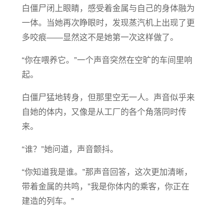
白僵尸闭上眼睛，感受着金属与自己的身体融为
一体。当她再次睁眼时，发现蒸汽机上出现了更
多咬痕——显然这不是她第一次这样做了。
“你在喂养它。”一个声音突然在空旷的车间里响
起。
白僵尸猛地转身，但那里空无一人。声音似乎来
自她的体内，又像是从工厂的各个角落同时传
来。
“谁？”她问道，声音颤抖。
“你知道我是谁。”那声音回答，这次更加清晰，
带着金属的共鸣，”我是你体内的乘客，你正在
建造的列车。”