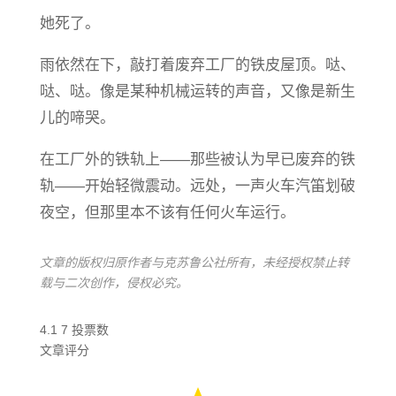
她死了。
雨依然在下，敲打着废弃工厂的铁皮屋顶。哒、
哒、哒。像是某种机械运转的声音，又像是新生
儿的啼哭。
在工厂外的铁轨上——那些被认为早已废弃的铁
轨——开始轻微震动。远处，一声火车汽笛划破
夜空，但那里本不该有任何火车运行。
文章的版权归原作者与克苏鲁公社所有，未经授权禁止转
载与二次创作，侵权必究。
4.1
7
投票数
文章评分