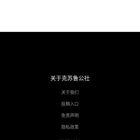
关于克苏鲁公社
关于我们
投稿入口
免责声明
隐私政策