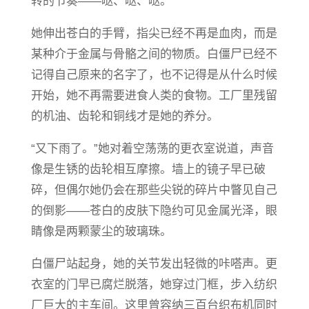
转的节奏——哒、哒、哒。
她伸出苍白的手臂，指尖已经不再是血肉，而是
某种介于金属与骨骼之间的物质。白僵尸已经不
记得自己原来的名字了，也不记得是从什么时候
开始，她不再需要进食人类的食物。工厂里残留
的机油、齿轮和铜线才是她的养分。
“又下雨了。”她对着空荡荡的更衣室说道，声音
像是生锈的齿轮相互摩擦。墙上的镜子早已破
碎，但偶尔她仍会在那些尖锐的碎片中瞥见自己
的倒影——苍白的皮肤下隐约可见金属光泽，眼
睛像是两颗蒙尘的玻璃珠。
白僵尸站起身，她的关节发出轻微的咔嗒声。更
衣室的门早已腐烂脱落，她穿过门框，步入纺织
厂巨大的主车间。这里曾容纳三百台织布机同时