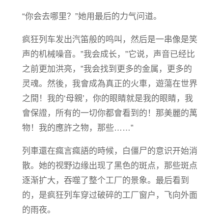
“你会去哪里？”她用最后的力气问道。
疯狂列车发出汽笛般的鸣叫，然后是一串像是笑
声的机械噪音。”我会成长，”它说，声音已经比
之前更加洪亮，”我会找到更多的金属，更多的
灵魂。然後，我會成為真正的火車，遊蕩在世界
之間！我的‘母親’，你的眼睛就是我的眼睛，我
會保證，所有的一切你都會看到的！那美麗的萬
物！我的應許之物，那些……”
列車還在瘋言瘋語的時候，白僵尸的意识开始消
散。她的视野边缘出现了黑色的斑点，那些斑点
逐渐扩大，吞噬了整个工厂的景象。最后看到
的，是疯狂列车穿过破碎的工厂窗户，飞向外面
的雨夜。