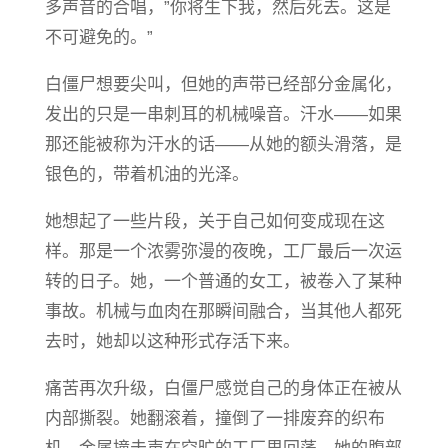
多声音的合唱，”你将生下我，然后死去。这是
不可避免的。”
白僵尸想要尖叫，但她的声带已经部分金属化，
发出的只是一串刺耳的机械噪音。汗水——如果
那还能被称为汗水的话——从她的额头滑落，是
银色的，带着机油的光泽。
她想起了一些片段，关于自己如何变成现在这
样。那是一个浓雾弥漫的夜晚，工厂最后一次运
转的日子。她，一个普通的女工，被卷入了某种
事故。机械与血肉在那瞬间融合，当其他人都死
去时，她却以这种形式存活下来。
痛苦再次升级，白僵尸感觉自己的身体正在被从
内部撕裂。她翻滚着，撞倒了一排废弃的织布