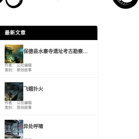
最新文章
保德县水寨寺遗址考古勘察工作报告
作者： 公社编辑
类别：
原创故事
飞蛾扑火
作者： 公社编辑
类别：
原创故事
异处呼啸