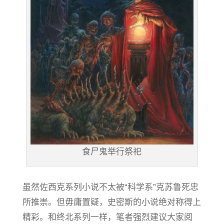
食尸鬼举行祭祀
虽然佐西克系列小说不太被“科学系”克苏鲁死忠
所推崇。但毋庸置疑，史密斯的小说绝对称得上
精彩。和终北系列一样，笔者强烈建议大家阅