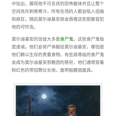
中钻出，展现他不可名状的恐怖躯体并且让整个
空间充斥刺骨寒冷，所有在场的人都会陷入扭曲
和疯狂，随后莫尔迪基安就会吞噬这些胆敢冒犯
他的可怜虫。
莫尔迪基安的信徒大多是
食尸鬼
。这些食尸鬼极
度虔诚，他们会将尸体献给莫尔迪基安，哪怕是
他们赖以生存的贵重食物。有些高等级的食尸鬼
会成为莫尔迪基安邪教团的祭祀，他们通常穿着
粉红色的带冠葬仪长袍，面带骷髅银面具。