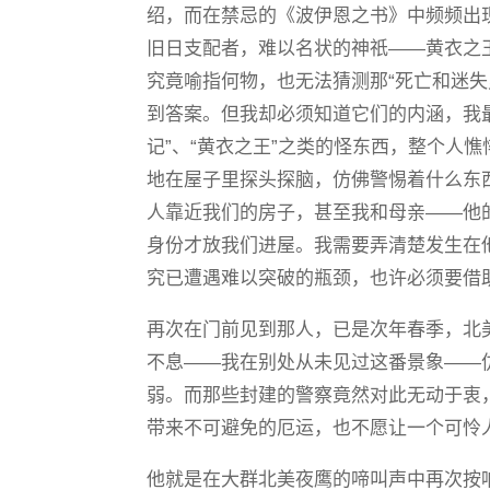
绍，而在禁忌的《波伊恩之书》中频频出
旧日支配者，难以名状的神祇——黄衣之王
究竟喻指何物，也无法猜测那“死亡和迷失
到答案。但我却必须知道它们的内涵，我
记”、“黄衣之王”之类的怪东西，整个人
地在屋子里探头探脑，仿佛警惕着什么东
人靠近我们的房子，甚至我和母亲——他
身份才放我们进屋。我需要弄清楚发生在
究已遭遇难以突破的瓶颈，也许必须要借
再次在门前见到那人，已是次年春季，北
不息——我在别处从未见过这番景象——
弱。而那些封建的警察竟然对此无动于衷
带来不可避免的厄运，也不愿让一个可怜
他就是在大群北美夜鹰的啼叫声中再次按