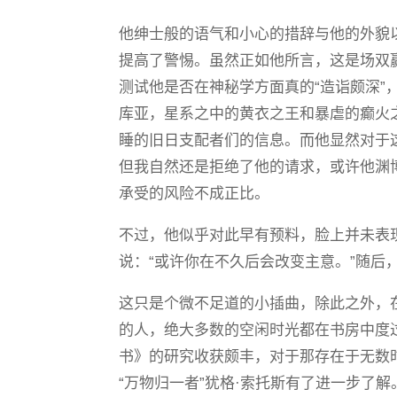
他绅士般的语气和小心的措辞与他的外貌
提高了警惕。虽然正如他所言，这是场双
测试他是否在神秘学方面真的“造诣颇深”
库亚，星系之中的黄衣之王和暴虐的癫火
睡的旧日支配者们的信息。而他显然对于
但我自然还是拒绝了他的请求，或许他渊
承受的风险不成正比。
不过，他似乎对此早有预料，脸上并未表
说：“或许你在不久后会改变主意。”随后
这只是个微不足道的小插曲，除此之外，
的人，绝大多数的空闲时光都在书房中度
书》的研究收获颇丰，对于那存在于无数
“万物归一者”犹格·索托斯有了进一步了