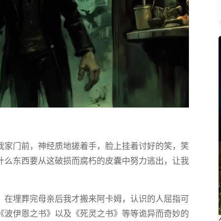
我家门前，神经质地搓着手，脸上挂着讨好的笑，笑
什么东西要从这破损而腐朽的皮囊中努力逃出，让我
，在埋葬完母亲后我才搬来阿卡姆，认识的人屈指可
《波伊恩之书》以及《死灵之书》等等诡异而奇妙的