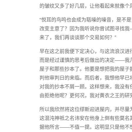
的皱纹又多了好几层，让他看起来就像个
“悦耳的鸟鸣也会成为聒噪的噪音，是不是
改变主意了？因为我听说你曾试图寻找我
来了，我们再谈谈那个交易如何？”
早在这之前我便下定决心，与这流浪汉进
而是经过谨慎的思考后做出的决定——我
屋子和那些抄本了。他要是想把我的屋子
判他审判日的来临。而后者，我想他早已
对我的抄本不屑一顾。这样想来，我没有
由拒绝他呢？更何况，我对黄衣之王的研
所以我欣然将这位缪斯迎进屋内，并尽量为
这混沌神祇之名讳安在他身上倒有些莫名
据他所言——不值一提。这明显只是他不