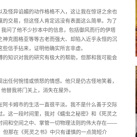
以及怪异谄媚的动作格格不入，这让我在惊讶之余也
赢的交易，但这怪人肯定远没有表面这么简单。为了
，我问了他不少抄本中的信息，包括御风而行的伊塔
之神克图格亚等等古老而强大、却陷入近乎永恒的沉
这些信手拈来，证明他确实所言非虚。
博的知识对我的研究有极大的帮助，但那和我可能会
现出任何惋惜或愤怒的情感。他只是仍古怪地笑着，
，他替我将门关上，消失在屋外。
在阿卡姆市的生活一直很平淡。我不是什么善于交际
过。这一段时间里，我对《蠕虫之秘密》和《死灵之
时间和空间之中、掌管一切物理法则的伟大存在——
解。但那在《死灵之书》中只有谨慎的一点简短介