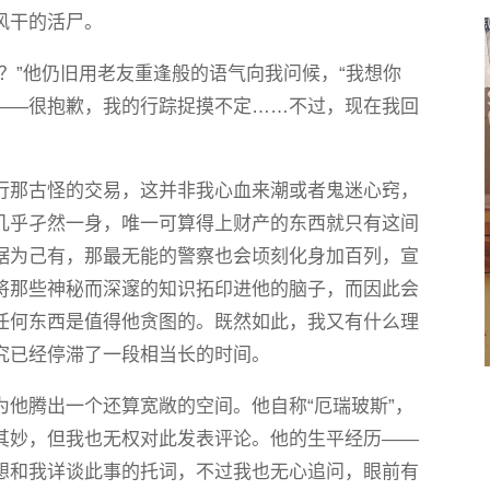
风干的活尸。
？”他仍旧用老友重逢般的语气向我问候，“我想你
——很抱歉，我的行踪捉摸不定……不过，现在我回
行那古怪的交易，这并非我心血来潮或者鬼迷心窍，
几乎孑然一身，唯一可算得上财产的东西就只有这间
据为己有，那最无能的警察也会顷刻化身加百列，宣
将那些神秘而深邃的知识拓印进他的脑子，而因此会
任何东西是值得他贪图的。既然如此，我又有什么理
究已经停滞了一段相当长的时间。
他腾出一个还算宽敞的空间。他自称“厄瑞玻斯”，
其妙，但我也无权对此发表评论。他的生平经历——
想和我详谈此事的托词，不过我也无心追问，眼前有