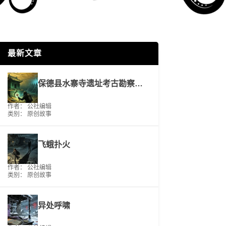
最新文章
保德县水寨寺遗址考古勘察工作报告
作者： 公社编辑
类别：
原创故事
飞蛾扑火
作者： 公社编辑
类别：
原创故事
异处呼啸