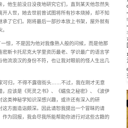
亲，他生前没日没夜地研究它们，直到某天他忽然失
离开人世，她去世前曾试图将所有抄本烧掉，却不知
•
继承了它们。刚将最后一部抄本放上书架，屋外就有
•
伙。
了一惊，不是因为他对我像熟人般的问候，而是他那
连密斯卡托尼克大学里资历最老、学识最广的语言学
与他流浪汉的身份不符，也让我对眼前的怪人生出几
无家可归，不得不露宿街头……不过，我在刚才无意
错，应该是《死灵之书》、《蠕虫之秘密》、《波伊
对这类神秘学知识深感兴趣，或许还有深入的研
对这方面造诣颇深。因此请恕我提出一个冒昧的请
。作为回报，我会尽我所能帮助你进行对这些古籍的