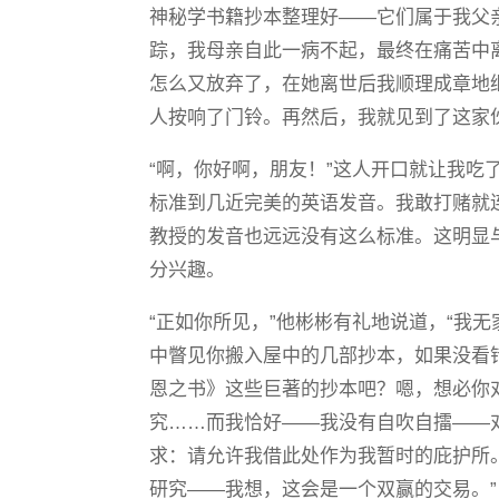
神秘学书籍抄本整理好——它们属于我父
踪，我母亲自此一病不起，最终在痛苦中
怎么又放弃了，在她离世后我顺理成章地
人按响了门铃。再然后，我就见到了这家
“啊，你好啊，朋友！”这人开口就让我吃
标准到几近完美的英语发音。我敢打赌就
教授的发音也远远没有这么标准。这明显
分兴趣。
“正如你所见，”他彬彬有礼地说道，“我
中瞥见你搬入屋中的几部抄本，如果没看
恩之书》这些巨著的抄本吧？嗯，想必你
究……而我恰好——我没有自吹自擂——
求：请允许我借此处作为我暂时的庇护所
研究——我想，这会是一个双赢的交易。”