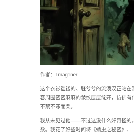
作者：
1mag1ner
这个衣衫褴褛的、脏兮兮的流浪汉正站在
容周围密密麻麻的皱纹层层绽开，仿佛有
不禁不寒而栗。
我从未见过他——不过这没什么好奇怪的
数。我花了好些时间将《蠕虫之秘密》、