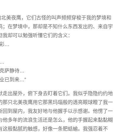
的北美夜鹰，它们古怪的叫声频频穿梭于我的梦境和
鸣；在梦境中，那却是不知什么东西发出的、来自宇
但我却可以勉强听懂它们的含义：
彩…
…
尔克萨静待…
业已到来…”
默走出屋外，俯下身去盯着它们。我似乎隐隐约约地
的那只北美夜鹰用它那黑玛瑙般的透亮眼球瞪了我一
斯回到屋内，我友好地与他握手以示感谢。他愣了一
为他多年的流浪生活还是怎么，他的手握起来黏黏糊
有这般黏腻的触感，好像一条肥蛞蝓。我强忍着不