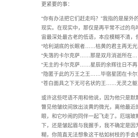
更紧要的事：
“你有办法把它们赶走吗？”我指的是屋外
现实。在现实中，那仅是再平常不过的鸟
宙最深处最古老的低语，本应模糊不清，
“哈利湖底的长眠者……枯黄的君主再无光
“失落的卡尔克萨……那是双月消逝所在…
“无主的卡尔克萨……星辰的余辉往日不再
“隐匿于此的万王之王……毕宿星团在卡
“苍白面具之下无可名状的王……无灵之躯
或许这些呓语不用和他说，因为他只是默
瞥见他皱纹间放出淡黄的微光，离他最近
眼，和它吵闹的同伴一起飞走了。厄瑞玻
下，还是皱起眉与我握手，我不确定是因
糊，你简直无法想象这干枯如树枝的手会