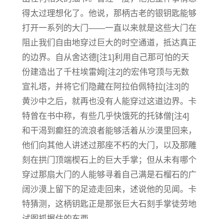
得太过理想化了。他说，那柄古老的银钥匙能够
打开一系列的大门——一直以来就是这些大门在
阻止我们自由地穿过巨大的时空通道，抵达真正
的边界。自从舍达德[注1]利用自己那可怕的天
份建造出了千柱埃雷姆[注2]的宏伟穹顶与无数
宣礼塔，并将它们隐藏在阿拉伯佩特拉[注3]的
黄沙中之后，就再也没有人能穿过这道边界。卡
特曾在书中称，有些几乎快饿死的托钵僧[注4]
和干渴到癫狂的流浪者能够活着从沙漠里回来，
他们向其他人讲述过那座不朽的大门，以及那雕
刻在拱门顶端楔石上的巨大手掌；但从未有哪个
穿过那扇大门的人能够寻着自己满是石榴石的广
阔沙漠上留下的足迹走回来，述说他的见闻。卡
特猜测，这柄钥匙正是那张巨大石刻手掌徒劳地
试图抓握住的东西。