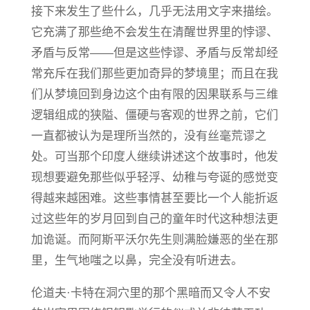
接下来发生了些什么，几乎无法用文字来描绘。
它充满了那些绝不会发生在清醒世界里的悖谬、
矛盾与反常——但是这些悖谬、矛盾与反常却经
常充斥在我们那些更加奇异的梦境里；而且在我
们从梦境回到身边这个由有限的因果联系与三维
逻辑组成的狭隘、僵硬与客观的世界之前，它们
一直都被认为是理所当然的，没有丝毫荒谬之
处。可当那个印度人继续讲述这个故事时，他发
现想要避免那些似乎轻浮、幼稚与夸诞的感觉变
得越来越困难。这些事情甚至要比一个人能折返
过这些年的岁月回到自己的童年时代这种想法更
加诡诞。而阿斯平沃尔先生则满脸嫌恶的坐在那
里，生气地嗤之以鼻，完全没有听进去。
伦道夫·卡特在洞穴里的那个黑暗而又令人不安