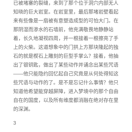
已被堵塞的裂缝，来到了那个位于洞穴内部无人
知晓的巨大岩室。在岩室里，最后那堵岩壁看起
来有些像是一扇被有意塑造成型的可怕大门。在
那阴湿而渗水的石墙前，他充满敬畏地静静站
着，长久地凝视四周，并一根接着一根擦亮了手
上的火柴。这道想象中的门拱上方那块隆起的独
石的就是楔石上雕刻的巨型手掌么？接着，他抽
出了银钥匙，做出了某些动作并诵念出某些咒语
——他只能隐约回忆起自己究竟是从何处得知这
些咒语与动作的了。是不是忘记什么事情？他只
知道他希望能穿越屏障，进入梦境中的那个自由
自在的国度，以及所有维度都消融在绝对存在里
的深渊。
3