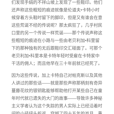
们发现手绢的不祥山坡上发现了一些鞋印。他们
还声称这些粗短的痕迹就像是伦道夫•卡特小时
候穿着方头鞋时留下的脚印，但是又有谁会在意
这些荒诞不经的传说呢？那太疯狂了，几乎村民
口里的另一个传说一样荒诞——那个传说声称这
些粗短的痕迹在小路与一些由老贝利加•科里留
下的那种独有的无后跟鞋印交汇碰面了。可那个
老贝利加•科里本是卡特年轻时受雇在卡特家中
干活的佣人；而且他早在三十年前就已经死了。
因为这些传说，加上卡特自己对帕克斯以及其他
人讲过的那些话——就是那些声称那柄刻有奇异
蔓藤花纹的银钥匙能够帮助他打开某些自己在童
年时代就已遗失的大门的故事——导致许多神秘
主义学者认为这个失踪的男人实际上已经沿着时
间的小径扭头折返，穿越了四十五年的岁月，重