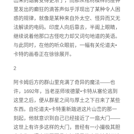
出来的烟雾变得更浓了，而那从棺材模样的座钟
里发出的癫狂的滴答声似乎浮现出了某种令人困
惑的规律，就像是某种来自外太空、怪异而又无
法解读的电码。印度人向后靠去，半阖上眼睛，
继续说着他那口古怪吃力却又词句地道的英语。
与此同时，在他的听众眼前，一幅有关伦道夫•
卡特的画卷正在徐徐展开。
2
阿卡姆后方的群山里充满了奇异的魔法——也
许，1692年，当老巫师埃德蒙•卡特从塞伦逃到
这里之后，便从群星之间与厚土之下召来了某些
东西。自伦道夫•卡特重新踏进这片山峦的那一
刻起，他就意识到自己已经接近了一扇大门——
这世上有许多这样的大门，曾经有一小撮极其胆