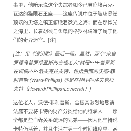
事里，他暗示说这个失踪者如今已君临埃莱克-
瓦达的猫眼石王座——这座传说中位于玻璃悬崖
顶端的尖塔之镇正俯瞰着微光之海；而在那微光
之海里，长着胡须与鱼鳍的格罗林建造了属于他
们的奇异迷宫。[注]
[注：见《银钥匙》最后一段。显然，那个“来自
罗德岛普罗维登斯的古怪老人”就是E•H•普莱斯
在调侃H•P•洛夫克拉夫特，包括后面的沃德•菲
利普斯 (Ward•Phillips) 亦是在指H•P•洛夫克拉
夫特（Howard•Phillips•Lovecraft）]
这位老人，沃德•菲利普斯，曾极其激烈地恳请
法庭不要将卡特的财产分摊给他的继承人——那
全都是些血缘关系疏远的兄弟——因为他坚持说
卡特仍活着，并且生活在另一个时间维度里，甚