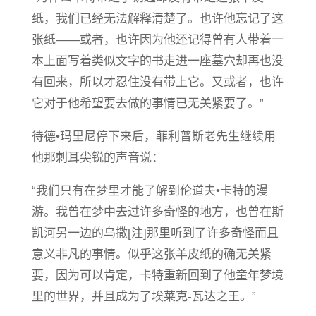
纸，我们已经无法解释清楚了。也许他忘记了这
张纸——或者，也许因为他还记得曾有人带着一
本上面写着类似文字的书走进一座墓穴却再也没
有回来，所以才忍住没有带上它。又或者，也许
它对于他希望要去做的事情已无关紧要了。”
待德•玛里尼停下来后，菲利普斯老先生继续用
他那刺耳尖锐的声音说：
“我们只有在梦里才能了解到伦道夫•卡特的漫
游。我曾在梦中去过许多奇怪的地方，也曾在斯
凯河另一边的乌撒[注]那里听到了许多奇怪而且
意义非凡的事情。似乎这张羊皮纸的确无关紧
要，因为可以肯定，卡特重新回到了他童年梦境
里的世界，并且成为了埃莱克-瓦达之王。”