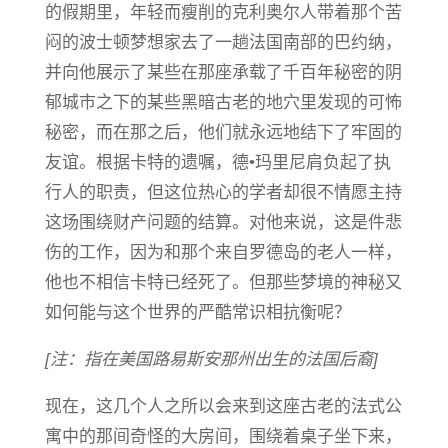
的假期里，年轻而瘦削的克利奥尔人带着那个苦
闷的波士顿梦想家去了一趟法国南部的巴约纳，
并向他展示了某些在那座承载了千百年秘密的阴
郁城市之下的某些黑暗古老的地穴里发现的可怖
秘密，而在那之后，他们就永远地结下了牢固的
友谊。根据卡特的遗嘱，德•玛里尼肩负起了执
行人的职责，但这位热心的学者却很不情愿主持
这场围绕财产问题的结算。对他来说，这是件悲
伤的工作，因为和那个来自罗德岛的老人一样，
他也不相信卡特已经死了。但那些梦境的神秘又
如何能与这个世界的严酷常识相抗衡呢？
[注：指在美国路易斯安那州出生的法国后裔]
现在，这几个人之所以会来到这座古老的法式公
寓中的那间奇怪的大房间，围绕着桌子坐下来，