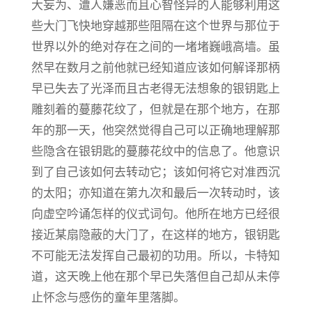
大妄为、遭人嫌恶而且心智怪异的人能够利用这
些大门飞快地穿越那些阻隔在这个世界与那位于
世界以外的绝对存在之间的一堵堵巍峨高墙。虽
然早在数月之前他就已经知道应该如何解译那柄
早已失去了光泽而且古老得无法想象的银钥匙上
雕刻着的蔓藤花纹了，但就是在那个地方，在那
年的那一天，他突然觉得自己可以正确地理解那
些隐含在银钥匙的蔓藤花纹中的信息了。他意识
到了自己该如何去转动它；该如何将它对准西沉
的太阳；亦知道在第九次和最后一次转动时，该
向虚空吟诵怎样的仪式词句。他所在地方已经很
接近某扇隐蔽的大门了，在这样的地方，银钥匙
不可能无法发挥自己最初的功用。所以，卡特知
道，这天晚上他在那个早已失落但自己却从未停
止怀念与感伤的童年里落脚。