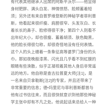
有代表其他继承人出席的阿斯平沃尔——他显得
身材肥胖、满头白发、神情愤怒、脸颊蓄着短
须；另外还有来自普罗维登斯的神秘学者菲利普
斯，他看起来很纤瘦、肩膀很窄、头发灰白、长
着长长的鼻子、脸修得很干净；第四个人则看不
出年纪大小，却也很瘦、蓄着胡须、肤色黝黑，
他的脸长得很匀称，却很奇怪地没有任何表情。
这个人的头上缠着一条象征高等婆罗门身份的头
巾，那如夜晚般漆黑、闪光且几乎看不到虹膜的
眼睛有些涣散，似乎正凝视着其他人身后非常遥
远的地方。他自称是查古拉普夏大师[注1]，是
一名来自贝拿勒斯[注2]的专家，并且还带来了
非常重要的信息；德•玛里尼与菲利普斯都曾与
他有过书信往来，而且很快就意识到他那些神秘
学主张中却有不凡之处。他说起话来总给人一种