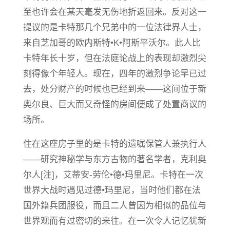
至也许会在某天毫发无伤地折返回来。反对这一
提议的是卡特那几个兄弟中的一位法律界人士，
来自芝加哥的欧内斯特•K•阿斯平沃尔。此人比
卡特年长十岁，但在法庭论战上的表现却激烈尖
刻得像个年轻人。现在，四年的激烈争论早已过
去，处分财产的时候也已经到来——这间位于新
奥尔良、巨大而又奇怪的房间便成了处置商议的
场所。
住在这座房子里的是卡特的遗嘱保管人兼执行人
——研究神秘学与东方古物的著名学者，克利奥
尔人[注]，艾蒂安-劳伦•德•玛里尼。卡特在一次
世界大战时遇见过德•玛里尼，当时他们都在法
国外籍兵团服役，而且二人曾因为相似的品位与
世界观而有过密切的来往。在一次令人记忆犹新