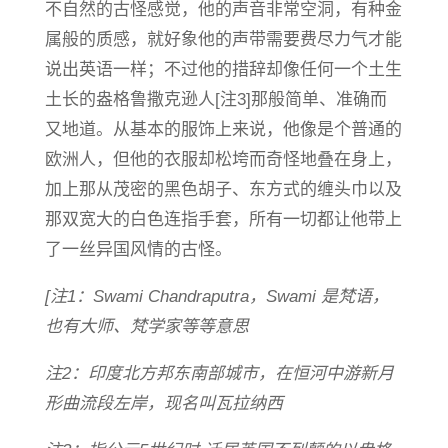
不自然的古怪感觉，他的声音非常空洞，有种金
属般的质感，就好象他的声带需要费尽力气才能
说出英语一样；不过他的措辞却像任何一个土生
土长的盎格鲁撒克逊人[注3]那般简单、准确而
又地道。从基本的服饰上来说，他像是个普通的
欧洲人，但他的衣服却松垮而奇怪地叠在身上，
加上那从茂密的黑色胡子、东方式的缠头巾以及
那双宽大的白色连指手套，所有一切都让他带上
了一丝异国风情的古怪。
[注1：Swami Chandraputra，Swami 是梵语，
也有大师、梵学家等等意思
注2：印度北方邦东南部城市，在恒河中游新月
形曲流段左岸，现名叫瓦拉纳西