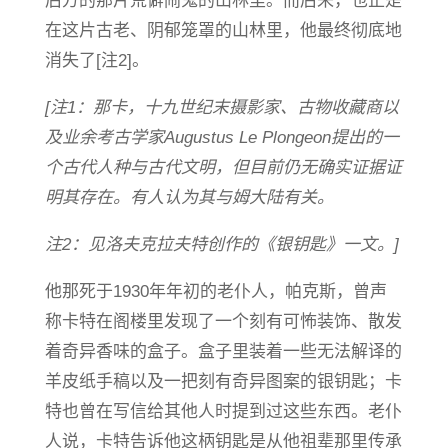
后方的那片荒僻闹鬼的山林里。而后来，也正是
在这片古老、阴郁笼罩的山林里，他最终彻底地
消失了[注2]。
[注1：那卡，十九世纪末摄影家、古物收藏商以
及业余考古学家Augustus Le Plongeon提出的一
个古代人种与古代文明，但目前仍无确实证据证
明其存在。有人认为其与姆大陆有关。
注2：见洛夫克拉夫特创作的《银钥匙》一文。]
他那死于1930年年初的老仆人，帕克斯，曾声
称卡特在阁楼里发现了一个刻有可怖装饰、散发
着奇异香味的盒子。盒子里装着一些无法解译的
羊皮纸手稿以及一把刻有奇异图案的银钥匙；卡
特也曾在写信给其他人时提到过这些东西。老仆
人说，卡特告诉他这柄钥匙是从他祖辈那里传承