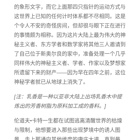
的象形文字，而它上面那四只指针的运动方式与
这世界上已知的任何计时体系都不尽相同。这是
个令人不安的奇怪房间，但却很与眼下正在进行
的事情颇为相称。因为这片大陆上最为伟大的神
秘主义者、东方学者和数学家将其他三人邀请到
了自己位于新奥尔良的家中，准备处理一个几乎
同样伟大的神秘主义者、学者、作家以及梦想家
所遗留下来的财产——因为早在四年之前，这位
神秘学者就已从地球上消失了。
[注：乳香是一种以亚非大陆上出场乳香木中提
炼出的芳香树脂为原料加工成的香料。]
伦道夫•卡特一生都在试图逃离清醒世界的枯燥
与限制，他想要进入那些出现梦境中的诱人图
景，走上那通向其他维度的康庄大道。直到最