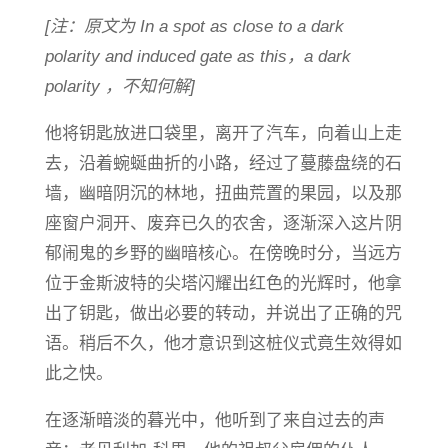
[注：原文为 In a spot as close to a dark
polarity and induced gate as this，a dark
polarity ，不知何解]
他将钥匙放进口袋里，离开了汽车，向着山上走
去，沿着蜿蜒曲折的小路，经过了蔓藤盘绕的石
墙，幽暗阴沉的林地，扭曲荒置的果园，以及那
座窗户洞开、废弃已久的农舍，逐渐深入这片阴
郁闹鬼的乡野的幽暗核心。在傍晚时分，当远方
位于金斯波特的尖塔闪耀出红色的光辉时，他拿
出了钥匙，做出必要的转动，并说出了正确的咒
语。稍后不久，他才意识到这桩仪式竟生效得如
此之快。
在逐渐暗淡的暮光中，他听到了来自过去的声