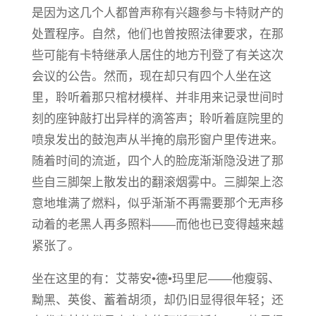
是因为这几个人都曾声称有兴趣参与卡特财产的
处置程序。自然，他们也曾按照法律要求，在那
些可能有卡特继承人居住的地方刊登了有关这次
会议的公告。然而，现在却只有四个人坐在这
里，聆听着那只棺材模样、并非用来记录世间时
刻的座钟敲打出异样的滴答声；聆听着庭院里的
喷泉发出的鼓泡声从半掩的扇形窗户里传进来。
随着时间的流逝，四个人的脸庞渐渐隐没进了那
些自三脚架上散发出的翻滚烟雾中。三脚架上恣
意地堆满了燃料，似乎渐渐不再需要那个无声移
动着的老黑人再多照料——而他也已变得越来越
紧张了。
坐在这里的有：艾蒂安•德•玛里尼——他瘦弱、
黝黑、英俊、蓄着胡须，却仍旧显得很年轻；还