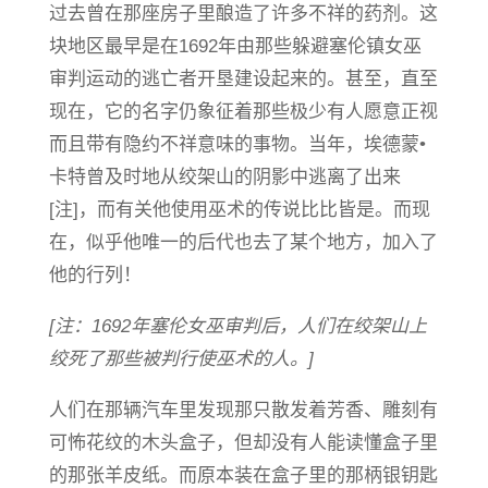
过去曾在那座房子里酿造了许多不祥的药剂。这
块地区最早是在1692年由那些躲避塞伦镇女巫
审判运动的逃亡者开垦建设起来的。甚至，直至
现在，它的名字仍象征着那些极少有人愿意正视
而且带有隐约不祥意味的事物。当年，埃德蒙•
卡特曾及时地从绞架山的阴影中逃离了出来
[注]，而有关他使用巫术的传说比比皆是。而现
在，似乎他唯一的后代也去了某个地方，加入了
他的行列！
[注：1692年塞伦女巫审判后，人们在绞架山上
绞死了那些被判行使巫术的人。]
人们在那辆汽车里发现那只散发着芳香、雕刻有
可怖花纹的木头盒子，但却没有人能读懂盒子里
的那张羊皮纸。而原本装在盒子里的那柄银钥匙