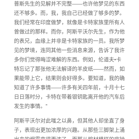
普斯先生的见解并不完整——也许他梦见的东西
还不够多。而，我，我自己已经做了够多的梦。
我们经常在印度做梦，就像是卡特家族里所有人
曾做过的那样。而你，阿斯平沃尔先生，作为他
的表兄，血缘上并非是卡特家族的一员。我所梦
见的梦境，连同其他一些消息来源，告诉了我许
多你们觉得晦涩难解的东西。例如，伦道夫•卡
特忘记了那张他无法解译的羊皮纸——然而，如
果能带上它，结果则会好得多。要知道，我的确
知道了许多事情——许多有关四年前，十月十七
日日落时分，卡特在带着银钥匙离开他的汽车后
发生的事情。”
阿斯平沃尔对此嗤之以鼻，但其他人却坐直了身
子，表现出更加浓厚的兴趣。从那些三脚架上涌