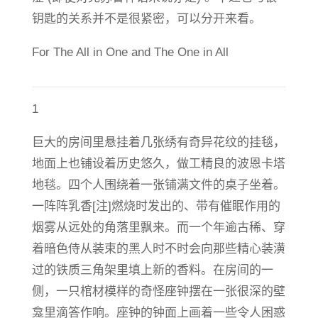
钥匙的关系并不是很紧密，可以分开来看。
For The All in One and The One in All
1
巨大的房间里悬挂着几张绣有奇异花纹的挂毯，
地面上也铺设着历史悠久，做工精良的波恩卡塔
地毯。四个人围绕着一张铺满文件的桌子坐着。
一阵阵乳香[注]燃烧时发出的、带有催眠作用的
烟雾从远处的角落里飘来。而一个年逾古稀、穿
着暗色侍从装束的黑人时不时会向那些精心装潢
过的铁质三角架里填上新的香料。在房间的一
侧，一只棺材模样的奇怪座钟摆在一张很深的壁
龛里滴答作响。座钟的钟面上画着一些令人困惑