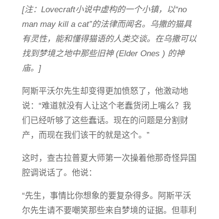
[注：Lovecraft小说中虚构的一个小镇，以“no
man may kill a cat”的法律而闻名。乌撒的猫具
有灵性，能和懂得猫语的人类交谈。在乌撒可以
找到梦境之地中那些旧神 (Elder Ones ) 的神
庙。]
阿斯平沃尔先生却变得更加愤怒了，他激动地
说：“难道就没有人让这个老蠢货闭上嘴么？我
们已经听够了这些蠢话。现在的问题是分割财
产，而现在我们该干的就是这个。”
这时，查古拉普夏大师第一次操着他那奇怪异国
腔调说话了。他说：
“先生，事情比你想象的要复杂得多。阿斯平沃
尔先生请不要嘲笑那些来自梦境的证据。但菲利