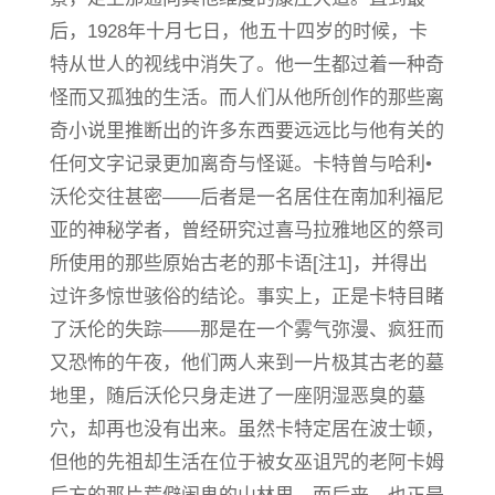
后，1928年十月七日，他五十四岁的时候，卡
特从世人的视线中消失了。他一生都过着一种奇
怪而又孤独的生活。而人们从他所创作的那些离
奇小说里推断出的许多东西要远远比与他有关的
任何文字记录更加离奇与怪诞。卡特曾与哈利•
沃伦交往甚密——后者是一名居住在南加利福尼
亚的神秘学者，曾经研究过喜马拉雅地区的祭司
所使用的那些原始古老的那卡语[注1]，并得出
过许多惊世骇俗的结论。事实上，正是卡特目睹
了沃伦的失踪——那是在一个雾气弥漫、疯狂而
又恐怖的午夜，他们两人来到一片极其古老的墓
地里，随后沃伦只身走进了一座阴湿恶臭的墓
穴，却再也没有出来。虽然卡特定居在波士顿，
但他的先祖却生活在位于被女巫诅咒的老阿卡姆