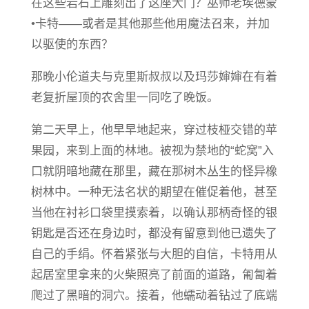
在这些岩石上雕刻出了这座大门？巫师老埃德蒙
•卡特——或者是其他那些他用魔法召来，并加
以驱使的东西？
那晚小伦道夫与克里斯叔叔以及玛莎婶婶在有着
老复折屋顶的农舍里一同吃了晚饭。
第二天早上，他早早地起来，穿过枝桠交错的苹
果园，来到上面的林地。被视为禁地的“蛇窝”入
口就阴暗地藏在那里，藏在那树木丛生的怪异橡
树林中。一种无法名状的期望在催促着他，甚至
当他在衬衫口袋里摸索着，以确认那柄奇怪的银
钥匙是否还在身边时，都没有留意到他已遗失了
自己的手绢。怀着紧张与大胆的自信，卡特用从
起居室里拿来的火柴照亮了前面的道路，匍匐着
爬过了黑暗的洞穴。接着，他蠕动着钻过了底端