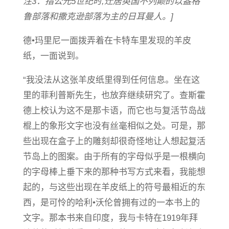
注3：指公元5世纪时,迁居英国不列颠的以盎格
鲁部落和撒克逊部落为主的日耳曼人。]
德•玛里尼一面拨弄着在卡特车里发现的羊皮
纸，一面说到。
“我没法从这张羊皮纸里得到任何信息。坐在这
里的菲利普斯先生，也放弃继续研究了。查斯霍
德上校认为这不是那卡语，而它也与复活节岛战
棍上的象形文字也没有丝毫相似之处。可是，那
些出现在盒子上的雕刻却很奇怪地让人想起复活
节岛上的图案。由于所有的字母似乎是一根横向
的字母棒上垂下来的那种书写方式来看，我能想
起的，与这些出现在羊皮纸上的符号最相近的东
西，是可怜的哈利•沃伦曾拥有过的一本书上的
文字。那本书来自印度，我与卡特在1919年拜