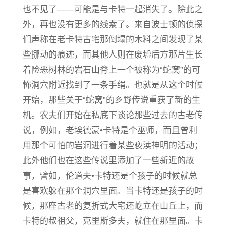
也不见了——可能是与卡特一起消失了。除此之
外，再也没有更多的线索了。来自波士顿的侦探
们声称在老卡特古宅那倒塌的木料之间发现了某
些挪动的痕迹，而其他人则在废墟后方那片生长
着险恶树林的岩石山脊上一个被称为“蛇窝”的可
怖洞穴附近找到了一条手绢。也就是从这个时候
开始，那些关于“蛇窝”的乡野传说重获了新的生
机。农夫们开始在私底下谈论那些过去的古老传
说，例如，老埃德蒙•卡特是个巫师，而且曾利
用那个可怕的岩洞进行着某些亵渎神明的活动；
此外他们也在这些传说里添加了一些新近的故
事，譬如，伦道夫•卡特还是个孩子的时候就总
是喜欢躲在那个洞穴里面。当卡特还是孩子的时
候，那座古老的复折式大宅还屹立在山丘上，而
卡特的叔祖父，克里斯多夫，就住在那里面。卡