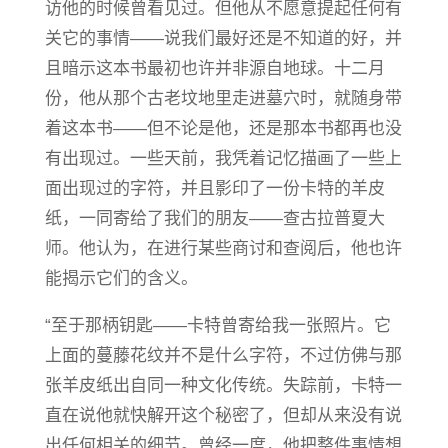
访他的时候曾看见过。但他从不愿意提起任何有
关它的事情——说我们最好还是不知道的好，并
且暗示这本书最初也许并非源自地球。十二月
份，他从那个古老坟地里走进墓穴时，就随身带
着这本书——但不论是他，还是那本书都再也没
有出现过。一些天前，我凭着记忆描画了一些上
面出现过的字符，并且影印了一份卡特的羊皮
纸，一同寄给了我们的朋友——查古拉普夏大
师。他认为，在进行某些商讨和查阅后，他也许
能揭示它们的含义。
“至于那柄钥匙——卡特曾寄给我一张照片。它
上面的蔓藤花纹并不是什么字符，不过仿佛与那
张羊皮纸出自同一种文化传统。失踪前，卡特一
直在说他就快解开这个秘密了，但却从来没有说
出任何相关的细节。曾经一度，他把整件事情想