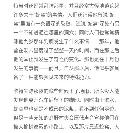
特当时还经常拜访那里，并且经常古怪地谈论起
许多关于“蛇窝”的事情。人们还记得他曾说“蛇
窝”里面有一条很深的裂缝，还说“蛇窝”深处有另
一个不知道通往哪里的洞穴；同时人们也常常猜
测他九岁那年到底发生了什么事情——那年，他
曾在洞穴里度过了整整一天的时间，而在那之后
他的举止就发生了奇怪的变化。那也是在十月份
发生的事情——而且，自从那以后，他似乎就具
备了一种能够预见未来的特殊能力。
卡特失踪那夜的晚些时候下了场雨，所以没人能
发现他离开汽车后留下的脚印。同时由于渗水，
蛇窝里也满是不成形的泥浆，看不到任何足迹。
但是一些无知的乡野村夫会压低声音宣称他们在
被大榆树遮蔽的小路上，以及那片靠近蛇窝、人