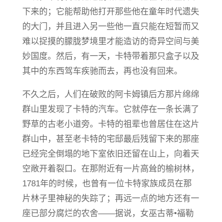
下来的；它能帮助他打开那些他在童年时代遗失
的大门，并且进入另一些他一直只能在短暂而又
难以捉摸的朦胧梦境里才能造访的奇异空间与美
妙国度。然后，有一天，卡特带着那只盒子以及
其中的东西驾车疾驰而去，再也没有回来。
不久之后，人们在破败的阿卡姆镇后方那片绵绵
群山里发现了卡特的汽车。它就停在一条长满了
野草的古老小道旁。卡特的祖辈也曾居住在这片
群山中，甚至老卡特的宅邸最后残留下来的那座
已经完全倒塌的地下室依旧还留在山上，向着天
空敞开着裂口。在那附近有一片高耸的榆树林，
1781年的时候，也曾有一位卡特家族成员在那
片林子里神秘的失踪了；再远一点的地方还有一
座已部分腐烂的农舍——据说，女巫古蒂•福勒