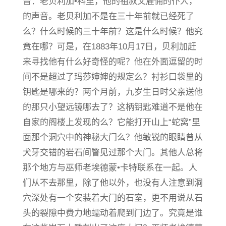
音：老贝利加•科里，他的祖叔父雇佣的仆人，
的声音。老贝利加不是在三十年前就已经死了
么？什么时候的三十年前？这是什么时候？他究
竟在哪？可是，在1883年10月17日，贝利加赶
来寻找他有什么好奇怪的呢？他在外面逗留的时
间不是超过了玛莎婶婶的规定么？衬衫口袋里的
钥匙是哪来的？两个月前，九岁生日时父亲送他
的那只小望远镜哪去了？这柄钥匙难道不是他在
自家的阁楼上发现的么？它能打开山上“蛇窝”里
面那个洞穴中的神秘大门么？他敏锐的眼睛曾从
犬牙交错的岩石间瞥见过那个大门。其他人总将
那个地方与巫师老埃德蒙•卡特联系在一起。人
们从不去那里，除了他以外，也没有人注意到洞
穴深处有一个安装着大门的石室，更不用说从石
头的裂隙中费力地蠕动着爬到门边了。究竟是谁