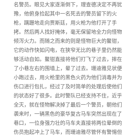
名警员。眼见大家逐渐倒下，理查德决定不再犹
豫，他俯身捡起其中一名死去的警员留下的火
枪，蹒跚地走向贾斯廷，用火枪为他打开了手
拷。然后两人找好掩体，毫无保留地全力向怪物
倾泻火力。而随之而来的则是怪物巨大的鳌钳，
它的动作快如闪电，在狭窄无比的巷子里仍然能
够活动自如。鳌钳直接将他们打飞了过去，摔在
了小巷左右的围墙上，晕了过去。珊迪雅见状便
小跑过去，用火枪里的黑色火药为他们消毒并为
伤口进行包扎，经过了及时简单的处理后使他们
的状态好了很多。此时警队已经支持不住，近乎
全灭，就在怪物解决掉了最后一个警员，朝他们
袭来时，一辆黑色的豪华复古马车突然出现在了
巷口，一位身强力壮的马车夫直接将两位晕倒的
伤员抱起冲上了马车，而珊迪雅尽管怀有警惕但