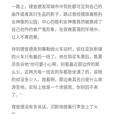
一路上，理查德发现城市中到处都可见到自己的
画作或者其衍生品的影子，路过曾经摆放着胜利
女神像的公园，中心的胜利女神像竟然被换成了
自己创作的食尸鬼形象，在夜晚雾霭的环境中，
让人不寒而栗。
待到理查德来到塞勒姆火车站时，前往亚狄斯镇
的火车只有最后一班了。他在购买车票后，售票
员告诉他“你可要小心啊，别看最近那边传的那
么火，这两天每一班去的车都是坐满了的，返程
的却没多少人。我看啊，那边美其名曰是什么旅
游圣地，实际上就是一个虎狼窝，你别回不来
了。”
理查德没有多说话，沉默地提着行李坐上了火