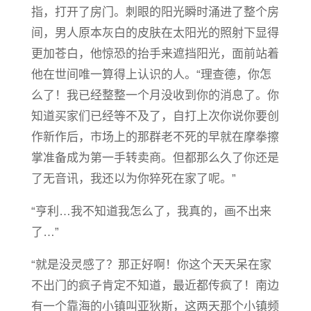
指，打开了房门。刺眼的阳光瞬时涌进了整个房
间，男人原本灰白的皮肤在太阳光的照射下显得
更加苍白，他惊恐的抬手来遮挡阳光，面前站着
他在世间唯一算得上认识的人。“理查德，你怎
么了！我已经整整一个月没收到你的消息了。你
知道买家们已经等不及了，自打上次你说你要创
作新作后，市场上的那群老不死的早就在摩拳擦
掌准备成为第一手转卖商。但都那么久了你还是
了无音讯，我还以为你猝死在家了呢。”
“亨利…我不知道我怎么了，我真的，画不出来
了…”
“就是没灵感了？那正好啊！你这个天天呆在家
不出门的疯子肯定不知道，最近都传疯了！南边
有一个靠海的小镇叫亚狄斯，这两天那个小镇频