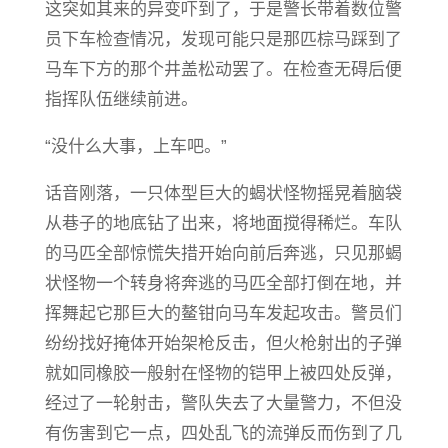
这突如其来的异变吓到了，于是警长带着数位警
员下车检查情况，发现可能只是那匹棕马踩到了
马车下方的那个井盖松动罢了。在检查无碍后便
指挥队伍继续前进。
“没什么大事，上车吧。”
话音刚落，一只体型巨大的蝎状怪物摇晃着脑袋
从巷子的地底钻了出来，将地面搅得稀烂。车队
的马匹全部惊慌失措开始向前后奔逃，只见那蝎
状怪物一个转身将奔逃的马匹全部打倒在地，并
挥舞起它那巨大的鳌钳向马车发起攻击。警员们
纷纷找好掩体开始架枪反击，但火枪射出的子弹
就如同橡胶一般射在怪物的铠甲上被四处反弹，
经过了一轮射击，警队失去了大量警力，不但没
有伤害到它一点，四处乱飞的流弹反而伤到了几