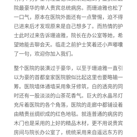
院最豪华的单人贵宾总统病房。而珊迪雅也松了
一口气，原本在医院外面还有一点警惕，迫不得
已进来后才发现原来是自己想多了。而热情的护
士此时过来告诉珊迪雅，院长在办公室等她，希
望她能去聊会天。临走之前护士笑着还小声嘟囔
了一句，欢迎你加入我们。
整个医院的装潢过于豪华，以至于珊迪雅一直引
以为豪的首都皇家医院貌似比起这里也要略输一
筹。医院墙体通墙采用象牙修筑，白的透亮的同
时还有一股淡淡的山茶花香气。巨大的水晶吊灯
充斥着医院的各个角落，医院的走廊中都铺设着
由精贵丝绸织成的红色地毯。就连普通的病房的
木门也是采用的上好的精品木材，更不用说贵宾
房间与院长办公室了，统统采用来自遥远东方的