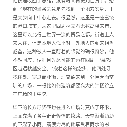
他快速收回了思绪，没有时间再感到自责了。想
到了现在的当务之急是先找到一个地方安身，于
是大步向市中心走去。很显然，这里是一座富饶
的港口城市，从这里四周林立着无数高楼来看，
这里可以比得上世界一流的贸易之都。街道上人
来人往，但是本地人似乎对于外地人的到来相当
戒备，这种被人一直盯着的感觉的确很奇妙，他
不想回应，便把目光尽可能的洒在四周。“离郊
区越远就越安全。”抱着这样的念头，他四处寻
找住处。穿过商业街，理查德来到一处巨大而空
旷的广场，一根比如何建筑都要高大的钟楼耸立
在广场的正中央。
脚下的长方形瓷砖也在进入广场时变成了环形，
上面充满了各种奇奇怪怪的纹路。天空淅淅沥沥
的下起了小雨，筋疲力尽的他享受着雨水的恩