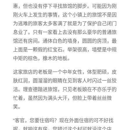
惠，但也没有停下寻找旅馆的脚步。可能因为刚
刚火车上发生的事情，这个小镇上的旅馆不是因
为逃难的旅客太多客满了就是为了保护自己闭门
息业了。只有一家看上去没有那么豪华的普通旅
馆还有房间。通体白色的墙身，圆圆的房顶，最
上面是一颗假的红宝石。举架很高，墙壁是中规
中矩的棕色，橡木的地板。
这家旅店的老板是一个中年女性，体型肥硕，皮
肤红润，圆溜溜的眼睛在见到客人时闪过一丝狡
洁。理查德踏进旅馆，只见老板娘在不亦乐乎的
忙着，虽然因为满头大汗，但脸上带着丝丝微
笑。
“客官，您要住宿吗？现在外面住宿的可不好找
呢，就咱这有房，您错过这个村可就没这个店