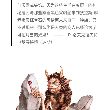
何假发或头饰。因为这些生活在冷原上的神
秘居民与那些乘着黑色桨帆船来到狄拉斯-琳
港贩卖红宝石的可憎商人来自同一种族；只
不过那些不那么像是人类的商人已经沦为了
可怕月兽的奴隶！ ——H. P. 洛夫克拉夫特
《梦寻秘境卡达斯》