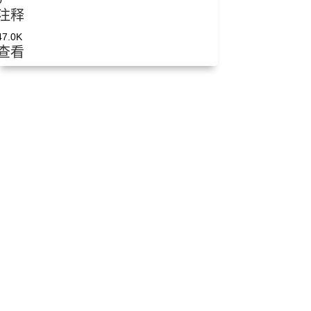
0
注释
47.0K
查看