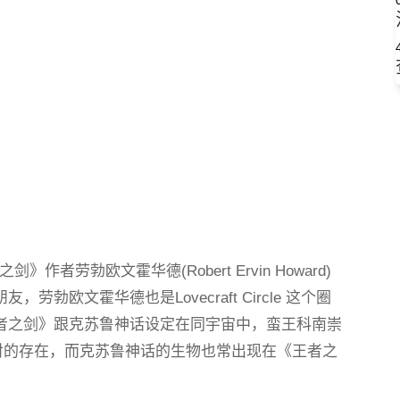
者之剑》作者劳勃欧文霍华德(Robert Ervin Howard)
勃欧文霍华德也是Lovecraft Circle 这个圈
者之剑》跟克苏鲁神话设定在同宇宙中，蛮王科南崇
是敌对的存在，而克苏鲁神话的生物也常出现在《王者之