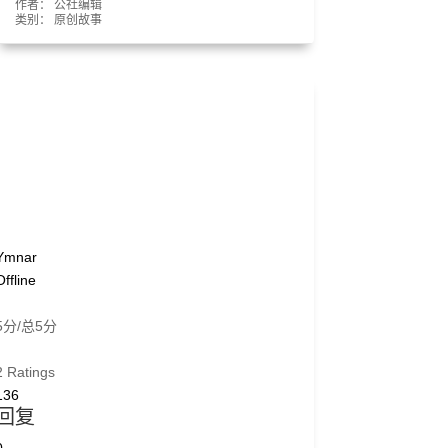
作者： 公社编辑
类别：
原创故事
Ymnar
Offline
5分/总5分
2 Ratings
136
回复