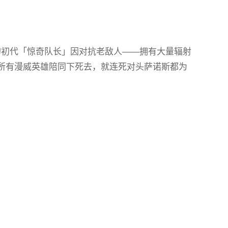
16 的初代「惊奇队长」因对抗老敌人——拥有大量辐射
，并在所有漫威英雄陪同下死去，就连死对头萨诺斯都为