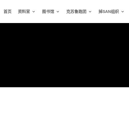
首页
资料室
图书馆
克苏鲁跑团
掉SAN组织