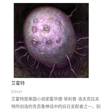
艾霍特
Eihort
艾霍特是美国小说家霍华德·菲利普·洛夫克拉夫
特所创造的克苏鲁神话中的旧日支配者之一，
别