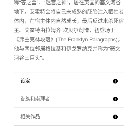
称“苍之兽”、“迷宫之神”，居在英国的塞文河谷
地下。艾霍特会将自己未成熟的胚胎注入牺牲者
体内，在宿主体内自然成长，最后反过来杀死宿
主。艾霍特由拉姆齐·坎贝尔创造，初登场于
《弗兰克林段落》(The Franklyn Paragraphs)。
他与两位邻居格拉基和伊戈罗纳克并称为“赛文
河谷三巨头”。
设定
眷族和崇拜者
相关作品