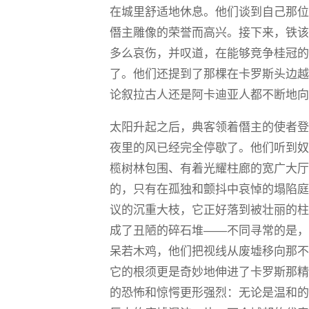
在城里舒适地休息。他们谈到自己那
僭主雕像的荣誉而高兴。接下来，铁
多么哀伤，并叹道，在能够竞争桂冠
了。他们还提到了那棵在卡罗斯头边
论叙拉古人还是阿卡迪亚人都不断地向埃俄
太阳升起之后，典客领着僭主的使者
夜里的风已经完全停歇了。他们听到
榄树林包围、有着光耀柱廊的宽广大
的，只有在孤独和颤抖中哀悼的塌陷
议的沉重大枝，它正好落到被壮丽的
成了丑陋的碎石堆——不同寻常的是
呆若木鸡，他们把视线从废墟移向那
它的根须更是奇妙地伸进了卡罗斯那
的恐怖和惊愕更形强烈：无论是温和