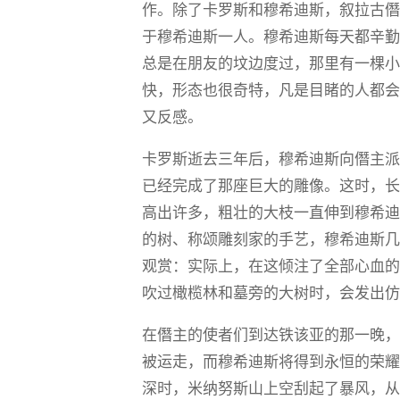
作。除了卡罗斯和穆希迪斯，叙拉古
于穆希迪斯一人。穆希迪斯每天都辛
总是在朋友的坟边度过，那里有一棵
快，形态也很奇特，凡是目睹的人都
又反感。
卡罗斯逝去三年后，穆希迪斯向僭主
已经完成了那座巨大的雕像。这时，
高出许多，粗壮的大枝一直伸到穆希
的树、称颂雕刻家的手艺，穆希迪斯
观赏：实际上，在这倾注了全部心血
吹过橄榄林和墓旁的大树时，会发出
在僭主的使者们到达铁该亚的那一晚
被运走，而穆希迪斯将得到永恒的荣耀；典客
深时，米纳努斯山上空刮起了暴风，