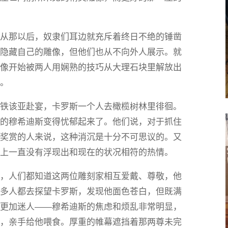
，从那以后，奴隶们耳边就充斥着终日不绝的锤凿
方隐藏自己的雕像，但他们也从不向外人展示。就
神像开始被两人用娴熟的技巧从大理石块里解放出
过。
到铁该亚赴宴，卡罗斯一个人去橄榄树林里徘徊。
泼的穆希迪斯变得忧郁起来了。他们说，对于抓住
高奖赏的人来说，这种消沉是十分不可思议的。又
脸上一直没有浮现出和现在的状况相符的热情。
病，人们都知道这两位雕刻家相互爱戴、尊敬，他
许多人都去探望卡罗斯，发现他面色苍白，但既满
光更加迷人——穆希迪斯的焦虑和烦乱非常明显，
友，亲手给他喂食。厚重的帷幕遮挡着那两尊未完