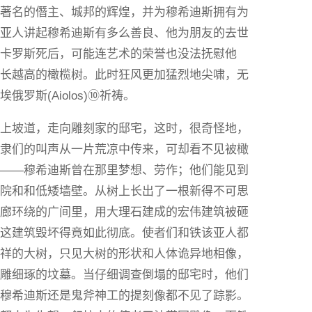
位著名的僭主、城邦的辉煌，并为穆希迪斯拥有为
该亚人讲起穆希迪斯有多么善良、他为朋友的去世
的卡罗斯死后，可能连艺术的荣誉也没法抚慰他
越长越高的橄榄树。此时狂风更加猛烈地尖啸，无
罗斯(Aiolos)⑩祈祷。
登上坡道，走向雕刻家的邸宅，这时，很奇怪地，
奴隶们的叫声从一片荒凉中传来，可却看不见被橄
厅——穆希迪斯曾在那里梦想、劳作；他们能见到
庭院和和低矮墙壁。从树上长出了一根新得不可思
柱廊环绕的广间里，用大理石建成的宏伟建筑被砸
，这建筑毁坏得竟如此彻底。使者们和铁该亚人都
不祥的大树，只见大树的形状和人体诡异地相像，
精雕细琢的坟墓。当仔细调查倒塌的邸宅时，他们
的穆希迪斯还是鬼斧神工的提刻像都不见了踪影。