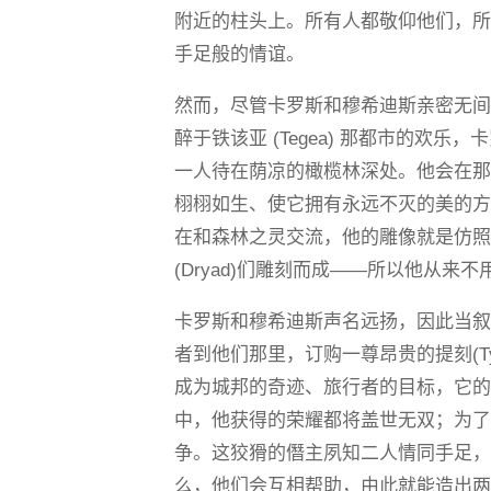
附近的柱头上。所有人都敬仰他们，
手足般的情谊。
然而，尽管卡罗斯和穆希迪斯亲密无
醉于铁该亚 (Tegea) 那都市的欢
一人待在荫凉的橄榄林深处。他会在
栩栩如生、使它拥有永远不灭的美的
在和森林之灵交流，他的雕像就是仿照在
(Dryad)们雕刻而成——所以他从来
卡罗斯和穆希迪斯声名远扬，因此当叙拉古
者到他们那里，订购一尊昂贵的提刻(T
成为城邦的奇迹、旅行者的目标，它
中，他获得的荣耀都将盖世无双；为
争。这狡猾的僭主夙知二人情同手足
么，他们会互相帮助，由此就能造出