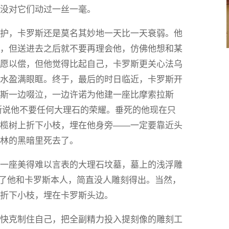
伴没对它们动过一丝一毫。
看护，卡罗斯还是莫名其妙地一天比一天衰弱。他
林，但送进去之后就不要再理会他，仿佛他想和某
如愿以偿，但他觉得比起自己，卡罗斯更关心法乌
泪水盈满眼眶。终于，最后的时日临近，卡罗斯开
迪斯一边啜泣，一边许诺为他建一座比摩索拉斯
但卡罗斯说他不要任何大理石的荣耀。垂死的他现在只
橄榄树上折下小枝，埋在他身旁——一定要靠近头
树林的黑暗里死去了。
了一座美得难以言表的大理石坟墓，墓上的浅浮雕
辉煌，除了他和卡罗斯本人，简直没人雕刻得出。当然，
上折下小枝，埋在卡罗斯头边。
很快克制住自己，把全副精力投入提刻像的雕刻工