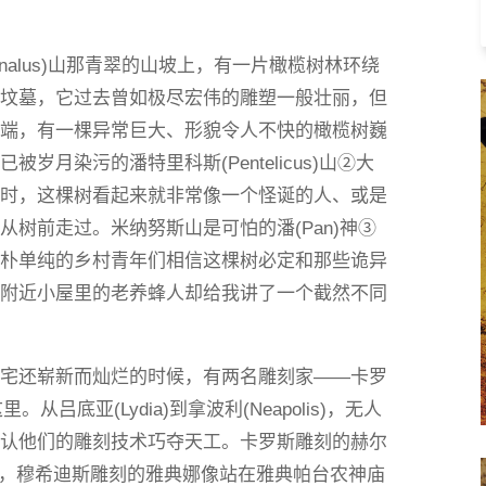
Maenalus)山那青翠的山坡上，有一片橄榄树林环绕
座坟墓，它过去曾如极尽宏伟的雕塑一般壮丽，但
一端，有一棵异常巨大、形貌令人不快的橄榄树巍
月染污的潘特里科斯(Pentelicus)山②大
枝时，这棵树看起来就非常像一个怪诞的人、或是
树前走过。米纳努斯山是可怕的潘(Pan)神③
质朴单纯的乡村青年们相信这棵树必定和那些诡异
在附近小屋里的老养蜂人却给我讲了一个截然不同
邸宅还崭新而灿烂的时候，有两名雕刻家——卡罗
在这里。从吕底亚(Lydia)到拿波利(Neapolis)，无人
承认他们的雕刻技术巧夺天工。卡罗斯雕刻的赫尔
神殿里，穆希迪斯雕刻的雅典娜像站在雅典帕台农神庙