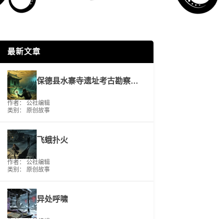
最新文章
保德县水寨寺遗址考古勘察工作报告
作者： 公社编辑
类别：
原创故事
飞蛾扑火
作者： 公社编辑
类别：
原创故事
异处呼啸