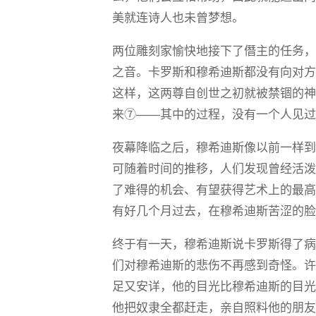
美就连诗人也未曾梦想。
两位雕刻家愉快地接下了僭主的任务
之音。卡罗斯和穆希迪斯都没有向对
这样，这两尊自创世之初就被禁锢的
来⑦——其中的过程，没有一个人见
夜幕降临之后，穆希迪斯像以前一样
可随着时间的推移，人们发现曾经活
了难得的机会、有望获得艺术上的最
有好几个月过去，在穆希迪斯苦涩的
终于有一天，穆希迪斯说卡罗斯得了
们对穆希迪斯的悲伤不再感到奇怪。
足又安详，他的目光比穆希迪斯的目
他把奴隶全都赶走，亲自照料他的朋