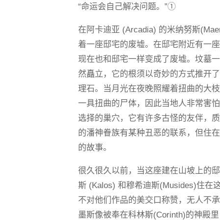
“命运会自己解决问题。”①
在阿卡迪亚 (Arcadia) 的米纳努斯(
着一座邸宅的废墟。在邸宅附近有一
现在也和邸宅一样变成了废墟。坟墓
然矗立，它的根须以奇妙的方式推开了已被岁
理石。当月光在夜晚照耀着扭曲的大
一具扭曲的尸体，因此当地人非常害怕从
选择的巢穴，它有许多古怪的友伴，
的潘神眷族有某种丑恶的联系，但住
的故事。
很久很久以前，当这座建在山坡上的
斯 (Kalos) 和穆希迪斯(Musides)住
不对他们作品的美交口称赞，无人不
墨斯像被奉在科林斯(Corinth)的