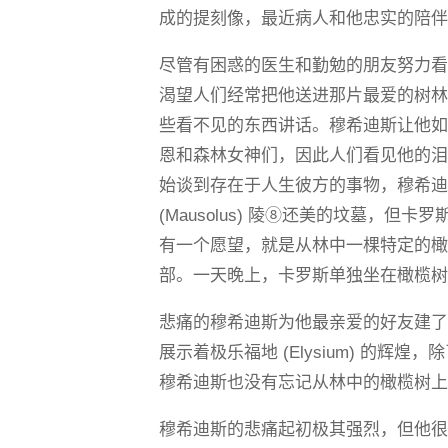
成的提刻像，最近病人和他忠实的陪
尽管有困惑的医生和勤勉的朋友努力
渴望人们经常把他送进那片最爱的树
些看不见的东西讲话。穆希迪斯让他
恩和森林女神们，因此人们看见他的
始谈到存在于人生彼方的事物，穆希
(Mausolus) 陵⑧还美的坟墓，
有一个愿望，就是从林中一棵特定的
部。一天晚上，卡罗斯单独坐在橄榄
悲痛的穆希迪斯为他最亲爱的好友建
展示着极乐福地 (Elysium) 的
穆希迪斯也没有忘记从林中的橄榄树
穆希迪斯的悲痛起初极其强烈，但他