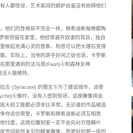
所有人都惊讶，艺术家间的嫉妒丝毫没有妨碍他们
间，他们的性格却不完全一样。穆希迪斯每晚都陶
乐，卡罗斯则留在家里，他经常避开奴隶的耳目，独自
那里唤起充满心灵的意象、构思可以把大理石变得
方案。实际上，当地的游手好闲之徒也说，卡罗斯
那里遇到的法乌恩(Faun)④和森林女神
不用活人做模特。
 (Syracuse) 的僭主⑤为了建设城市，派使
yche)⑥像时，没有人感到惊讶。这座雕像将会
的庞大和工致都必须非比寻常。无论谁的作品被选
了争夺这份荣誉，卡罗斯和穆希迪斯必须互相竞
，他忖度，这两位雕刻家一定不会向对方隐瞒什
两座世间前所未见的精美雕像，而更好的那一座的