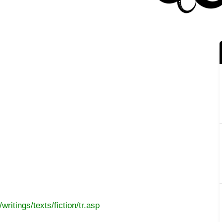
ritings/texts/fiction/tr.asp