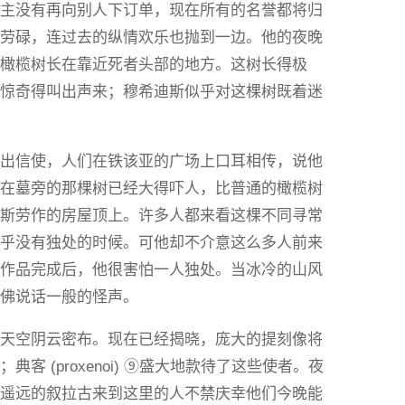
僭主没有再向别人下订单，现在所有的名誉都将归
勤劳碌，连过去的纵情欢乐也抛到一边。他的夜晚
小橄榄树长在靠近死者头部的地方。这树长得极
会惊奇得叫出声来；穆希迪斯似乎对这棵树既着迷
派出信使，人们在铁该亚的广场上口耳相传，说他
长在墓旁的那棵树已经大得吓人，比普通的橄榄树
迪斯劳作的房屋顶上。许多人都来看这棵不同寻常
几乎没有独处的时候。可他却不介意这么多人前来
的作品完成后，他很害怕一人独处。当冰冷的山风
仿佛说话一般的怪声。
，天空阴云密布。现在已经揭晓，庞大的提刻像将
 (proxenoi) ⑨盛大地款待了这些使者。夜
从遥远的叙拉古来到这里的人不禁庆幸他们今晚能