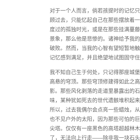
对于一个人而言，倘若孩提时的记忆
顾过去，只能忆起自己在那些摆放着
度过的孤独时光，或是在那些挂满蔓
景象，那么他是悲惨的。诸神给予我
破败。然而，当我的心智有望短暂地
记忆感到满足，并且绝望地试图固守
我不知自己生于何处，只记得那座城
高悬的穹顶。那些穹顶修建得如此之
影。那些风化剥落的走道里暴露出的
味，某种犹如死去的世代遗骸堆积起
所以，过去我偶尔会点亮一些蜡烛，
也不见户外的太阳，因为那些可怕的
尖塔。仅仅有一座黑色的高塔超越林
了，无法向上行走——除非我一块石