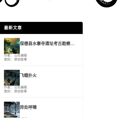
最新文章
保德县水寨寺遗址考古勘察工作报告
作者： 公社编辑
类别：
原创故事
飞蛾扑火
作者： 公社编辑
类别：
原创故事
异处呼啸