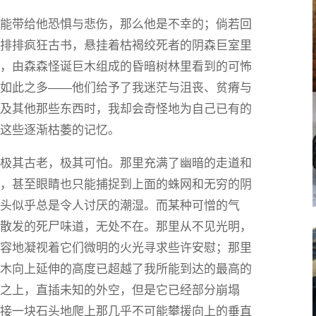
只能带给他恐惧与悲伤，那么他是不幸的；倘若回
一排排疯狂古书，悬挂着枯褐绞死者的阴森巨室里
藤，由森森怪诞巨木组成的昏暗树林里看到的可怖
的如此之多——他们给予了我迷茫与沮丧、贫瘠与
触及其他那些东西时，我却会奇怪地为自己已有的
住这些逐渐枯萎的记忆。
堡极其古老，极其可怕。那里充满了幽暗的走道和
高，甚至眼睛也只能捕捉到上面的蛛网和无穷的阴
石头似乎总是令人讨厌的潮湿。而某种可憎的气
来散发的死尸味道，无处不在。那里从不见光明，
从容地凝视着它们微明的火光寻求些许安慰；那里
巨木向上延伸的高度已超越了我所能到达的最高的
木之上，直插未知的外空，但是它已经部分崩塌
头接一块石头地爬上那几乎不可能攀援向上的垂直