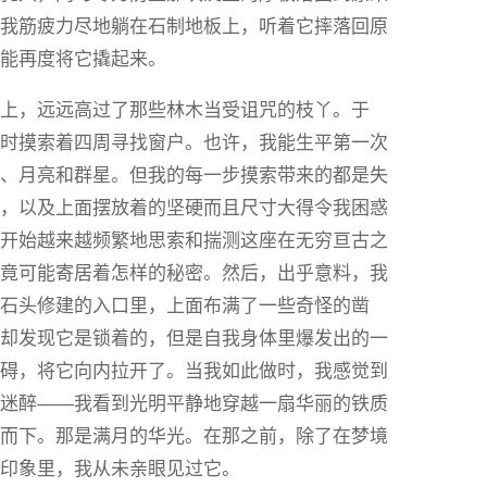
。我筋疲力尽地躺在石制地板上，听着它摔落回原
还能再度将它撬起来。
置上，远远高过了那些林木当受诅咒的枝丫。于
同时摸索着四周寻找窗户。也许，我能生平第一次
空、月亮和群星。但我的每一步摸索带来的都是失
子，以及上面摆放着的坚硬而且尺寸大得令我困惑
我开始越来越频繁地思索和揣测这座在无穷亘古之
究竟可能寄居着怎样的秘密。然后，出乎意料，我
个石头修建的入口里，上面布满了一些奇怪的凿
，却发现它是锁着的，但是自我身体里爆发出的一
阻碍，将它向内拉开了。当我如此做时，我感觉到
与迷醉——我看到光明平静地穿越一扇华丽的铁质
泻而下。那是满月的华光。在那之前，除了在梦境
糊印象里，我从未亲眼见过它。