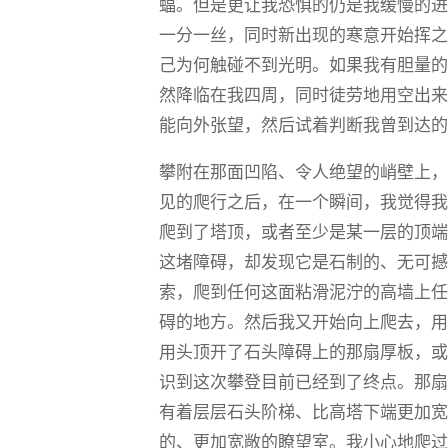
蝠。但是更让我恐惧的仍是我缓慢的
一分一丝，同时新出现的寒意开始挥
己为何触碰不到光明。如果我有胆量
然降临在我四周，同时徒劳地用空出
能向外张望，然后试着判断我曾到达
攀附在那面凹陷、令人绝望的峭壁上
见的爬行之后，在一个瞬间，我觉得
爬到了塔顶，或者至少是某一层的顶
这堵障碍，却发现它是石制的、无可
索，爬到任何这面粘滑泥泞的高墙上
碍的地方。然后我又开始向上爬去，
用头顶开了石头障碍上的那扇厚板，
识到这次攀登目前已经到了终点。那
有着层层石头阶梯、比高塔下端更加
的、更加宽敞的瞭望室。我小心地爬