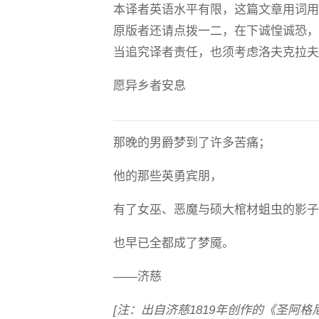
本译者英语水平有限，这篇文章用词
原版者还请点拨一二，在下诚惶诚恐
当追究译者责任，也须考虑洛夫克拉
愿异乡者安息
那晚的男爵梦到了许多苦痛；
他的那些英勇宾朋，
有了女巫、恶魔与硕大棺材蛆虫的影
也早已全都成了梦魇。
——济慈
[注：出自济慈1819年创作的《圣阿格