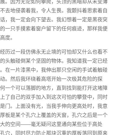
进展。因为无论如何攀爬，头顶的黑暗却从未变薄
之不去地侵袭着我，令人生畏。我颤抖着思索着自
的话，我一定会向下望去。我幻想着一定是黑夜突
来的一只手摸索着窗户留下的任何痕迹，那样我便
的高度。
，经历过一段仿佛永无止境的可怕却又什么也看不
我的头触碰倒某个坚固的物体。我知道我一定已经
端。在一片漆黑中，我伸出那只空闲的手试着触碰
撼动。然后我环绕着高塔开始一次极其危险的探
任何一个可以落脚的地方，直到找到能打开这堵障
用上了自己的双手加入到这次可怕的攀登中，同时
或是门。上面没有光，当我手伸向更高处时，我意
扇厚板是某个孔穴上覆盖的天窗，孔穴之后是一个
宽大的空间——毫无疑问这里通向某些位于高处
过孔穴，同时尽力防止那块沉重的厚板落回到原来