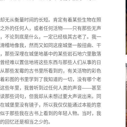
我却无从衡量时间的长短。肯定有着某些生物在照
我之外的任何人，或者任何活物——只有那些无声
西，不论到底是什么，一定已经极其古老了。我一
相滑稽地像我，然而又如同这座城堡一般扭曲、干
说，那些深埋在城堡地基中的某些岩石地穴里散落
我曾经难以置信地将这些东西与那些人们从事的日
我从那些发霉的古书里所看到的，有关活物的彩色
带着彩图的书里学到了我知道的一切，没有哪个老
有这些年里，我曾听到过任何人类的声音——甚至
阅读那些词句，但我却从未想过要大声说出来。同
为在城堡里没有镜子，所以我仅仅能通过本能的意
类似于那些我在古书上看到的年轻人物。当时，我
攒的回忆还是相当之少的。