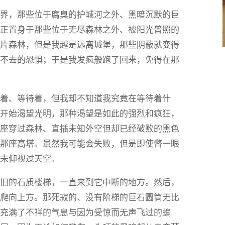
世界，那些位于腐臭的护城河之外、黑暗沉默的巨
己正置身于那些位于无尽森林之外、被阳光普照的
这片森林，但是我越是远离城堡，那些阴蔽就变得
徊不去的恐惧；于是我发疯般跑了回来，免得在那
梦着、等待着，但我却不知道我究竟在等待着什
渐开始渴望光明，那种渴望是如此的强烈和疯狂，
那座穿过森林、直插未知外空但却已经破败的黑色
上那座高塔。虽然我可能会失败，但是即使瞥一眼
从未仰视过天空。
破旧的石质楼梯，一直来到它中断的地方。然后，
续爬向上方。那死寂的、没有阶梯的巨石圆筒无比
，充满了不祥的气息与因为受惊而无声飞过的蝙