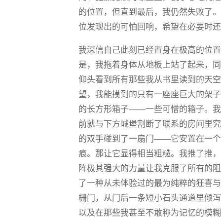
的位置，但直到最后，我仍然失败了
位发现出的可怕回响，希望在必要时
我深信自己此刻已经置身在极高的位
是，我拖着身体从地板上站了起来，
仰头看到所有那些我从书里读到的天
望，我能摸到的只有一座座巨大的架
的长方形箱子——一些可憎的箱子。
前就与下方城堡割断了联系的房间里
的双手碰到了一扇门——它安置在一
痕。那让它显得相当粗糙。我推了推
阵极其强大的力量让我克服了所有的
了一种从未体验过的最为纯粹的狂喜
栅门，从门后一条短小石头通道里倾
以及在那些我甚至不敢称为记忆的模