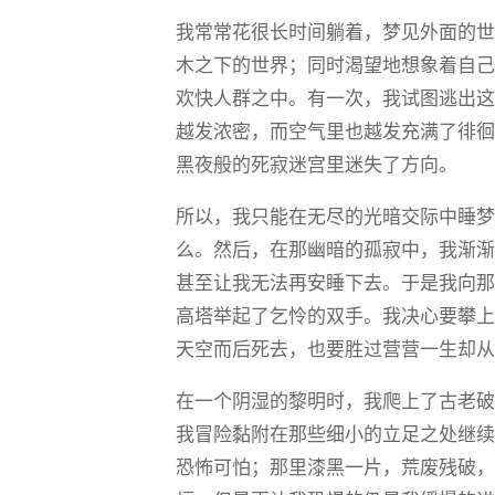
我常常花很长时间躺着，梦见外面的
木之下的世界；同时渴望地想象着自
欢快人群之中。有一次，我试图逃出
越发浓密，而空气里也越发充满了徘
黑夜般的死寂迷宫里迷失了方向。
所以，我只能在无尽的光暗交际中睡
么。然后，在那幽暗的孤寂中，我渐
甚至让我无法再安睡下去。于是我向
高塔举起了乞怜的双手。我决心要攀
天空而后死去，也要胜过营营一生却
在一个阴湿的黎明时，我爬上了古老
我冒险黏附在那些细小的立足之处继
恐怖可怕；那里漆黑一片，荒废残破