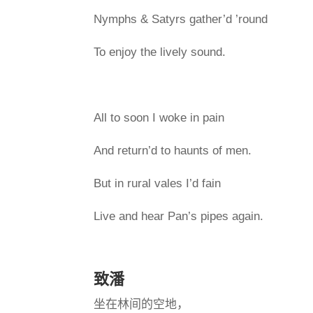
Nymphs & Satyrs gather’d ’round
To enjoy the lively sound.
All to soon I woke in pain
And return’d to haunts of men.
But in rural vales I’d fain
Live and hear Pan’s pipes again.
致潘
坐在林间的空地，