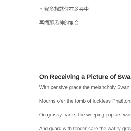
可我多想就住在乡谷中
再闻那潘神的笛音
On Receiving a Picture of Sw
With pensive grace the melancholy Swan
Mourns o’er the tomb of luckless Phaëton
On grassy banks the weeping poplars wa
And guard with tender care the wat’ry gra