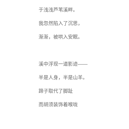
于浅浅芦苇溪畔。
我忽然陷入了沉思，
渐渐，被哄入安眠。
溪中浮现一道影迹——
半是人身，半是山羊。
蹄子取代了脚趾
而胡须装饰着喉咙