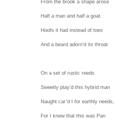
From the brook a shape arose
Half a man and half a goat.
Hoofs it had instead of toes
And a beard adorn’d its throat
On a set of rustic reeds
Sweetly play’d this hybrid man
Naught car’d I for earthly needs,
For I knew that this was Pan