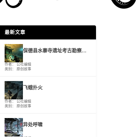
最新文章
保德县水寨寺遗址考古勘察工作报告
作者： 公社编辑
类别：
原创故事
飞蛾扑火
作者： 公社编辑
类别：
原创故事
异处呼啸