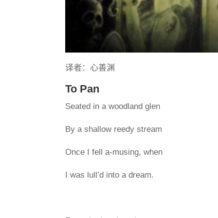
译者：心善渊
To Pan
Seated in a woodland glen
By a shallow reedy stream
Once I fell a-musing, when
I was lull’d into a dream.