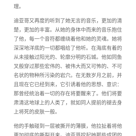
理。
迪亚哥又再度的听到了她无言的音乐，更加的清
楚，更加的丰富。从她的身体中而来的音乐抱住
了他，每一个音符都缠绕着他和她的灵魂。她将
深深地洋底的一切都唱给了他听。在海底有着的
从未接触过阳光的、轮廓分明的石城。他如同鱼
叉般穿过那些宏伟的、被伟大而又可怖的、不可
名状的物种所污染的岩穴。在无数岁月之前，并
且现在它已经到来，它引诱着他的思想、意识：
那曾经统治着一切的存在将要醒来了。他们将要
肃清这地球上的人类了，就如同人提前的褪去身
上将死的皮肤一般。
他的手触碰到一层被撕开的薄膜，他拉扯着将他
更加彻底的撕裂开来。迪亚哥挖起她那些成团的