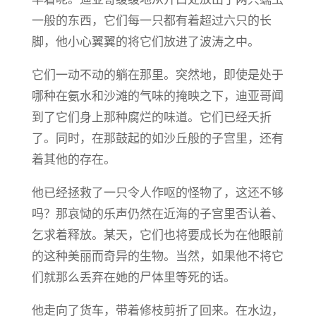
一般的东西，它们每一只都有着超过六只的长
脚，他小心翼翼的将它们放进了波涛之中。
它们一动不动的躺在那里。突然地，即使是处于
哪种在氨水和沙滩的气味的掩映之下，迪亚哥闻
到了它们身上那种腐烂的味道。它们已经夭折
了。同时，在那鼓起的如沙丘般的子宫里，还有
着其他的存在。
他已经拯救了一只令人作呕的怪物了，这还不够
吗？那哀恸的乐声仍然在近海的子宫里否认着、
乞求着释放。某天，它们也将要成长为在他眼前
的这种美丽而奇异的生物。当然，如果他不将它
们就那么丢弃在她的尸体里等死的话。
他走向了货车，带着修枝剪折了回来。在水边，