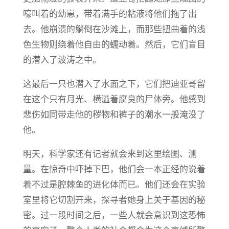
嚎叫着的幼崽，带着满手的粘液将他们拖了出
去。他崩溃的躺倒在沙滩上，而那些扭曲着的浅
色生物则绕着他自由的蠕动着。然后，它们盲目
的潜入了波涛之中。
这最后一只也潜入了水面之下，它们把迪亚哥留
在这个只有月光、横溢着腐臭的尸体旁。他感到
悲伤如同带走他的秽物和裤子的潮水一般淹没了
他。
明天，科学家还有记者就会来到这里绘图、测
量。在惊奇中吓掉下巴，他们会一本正经的说着
着不过是腔棘鱼的进化体而已。他们还会在实验
室里将它切割开来，探寻者她身上关于基因的秘
密。过一段时间之后，一些人就会意识到这恐怖