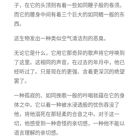
子，在它的头顶则有着一些如同鞭子般的卷须。
而它的腰身中间有着三个巨大的如同鳍一般的东
西。
这生物发出一种类似空气清洁剂的恶臭。
无论它是什么，它用它那奇异的歌声将它呼唤到
了这里。这相同的声音，在过去的年月中，他已
经听过了。只是现在的更强、含着更深沉的绝望
罢了。
一种孤寂的、如同挽歌一般的吟唱就蕴在它的身
体之中。它以着一种被水浸透般的忧伤吞没了
他，将他溺死在那轻柔的合音之中。对于这一
切，他感受到一种奇怪的亲切感，一种他不能以
语言理解的亲切感。