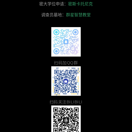
密大学位申请：
密斯卡托尼克
调查员墓地：
群星智慧教堂
扫码加QQ群
扫码关注BILIBILI