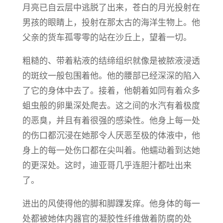
月亮已自云层中逃脱了出来，苍白的月光投射在
男孩的眼睛上，投射在那太古的海洋生物上。他
父亲的货车孤零零的站在沙丘上，望着一切。
粗糙的、带着粘液的结缔组织就像是被脓液浸透
的斑纹一般包围着他。他的腰部已经深深的陷入
了它的身体中去了。接着，他朝着如同有着众多
蛆虫般的卵巢深处爬去。这之间的水汽有着极度
的恶臭，并且有着很强的感染性。他身上每一处
的伤口都沉浸在她那令人厌恶至极的体液中，他
身上的每一处伤口都在尖叫着。他蠕动着到达她
的更深处。这时，迪亚哥几乎连胆汁都吐出来
了。
进出的风使得他的脚和脚踝发痒。他身体的每一
处都被她体内器官的凝胶性纤维做着防腐的处