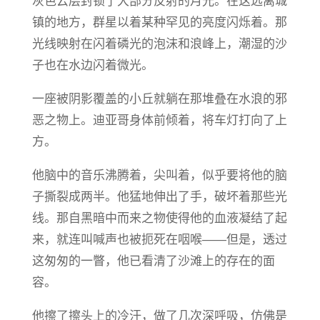
灰色云层封锁了大部分反射的月光。在这远离城
镇的地方，群星以着某种罕见的亮度闪烁着。那
光线映射在闪着磷光的泡沫和浪峰上，潮湿的沙
子也在水边闪着微光。
一座被阴影覆盖的小丘就躺在那堆叠在水浪的邪
恶之物上。迪亚哥身体前倾着，将车灯打向了上
方。
他脑中的音乐沸腾着，尖叫着，似乎要将他的脑
子撕裂成两半。他猛地伸出了手，破坏着那些光
线。那自黑暗中而来之物使得他的血液凝结了起
来，就连叫喊声也被扼死在咽喉——但是，透过
这匆匆的一瞥，他已看清了沙滩上的存在的面
容。
他擦了擦头上的冷汗，做了几次深呼吸，仿佛是