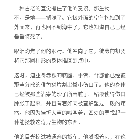
一种古老的直觉攫住了他的意识。那生物——
不，是她——搁浅了。它被外面的空气拖拽到了
外面来，再也回不到海中了，它也知道自己已经
垂垂将死了。
眼泪灼焦了他的眼睛。他冲向了它，徒劳的想要
将它那圆柱形的身体推回到海中。
这时，迪亚哥赤裸的胸膛、手臂、背部都已经被
那些分散的橙色鳞片割出微小伤口了。他的身体
已经被那些沾染的沙子所弄脏了。粘液使得伤口
肿胀了起来，并且有着如同被蜜蜂蜇过一般的疼
痛。他因为挫折大声的喊叫着，四处的寻找起一
种能拯救这奇异生物的东西。
他的目光掠过被遗弃的货车。他凝视着它，在这