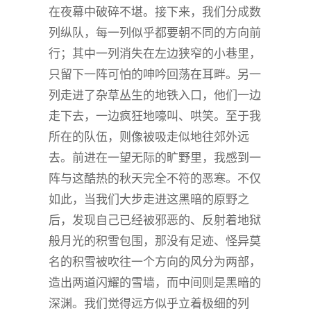
在夜幕中破碎不堪。接下来，我们分成数
列纵队，每一列似乎都要朝不同的方向前
行；其中一列消失在左边狭窄的小巷里，
只留下一阵可怕的呻吟回荡在耳畔。另一
列走进了杂草丛生的地铁入口，他们一边
走下去，一边疯狂地嚎叫、哄笑。至于我
所在的队伍，则像被吸走似地往郊外远
去。前进在一望无际的旷野里，我感到一
阵与这酷热的秋天完全不符的恶寒。不仅
如此，当我们大步走进这黑暗的原野之
后，发现自己已经被邪恶的、反射着地狱
般月光的积雪包围，那没有足迹、怪异莫
名的积雪被吹往一个方向的风分为两部，
造出两道闪耀的雪墙，而中间则是黑暗的
深渊。我们觉得远方似乎立着极细的列