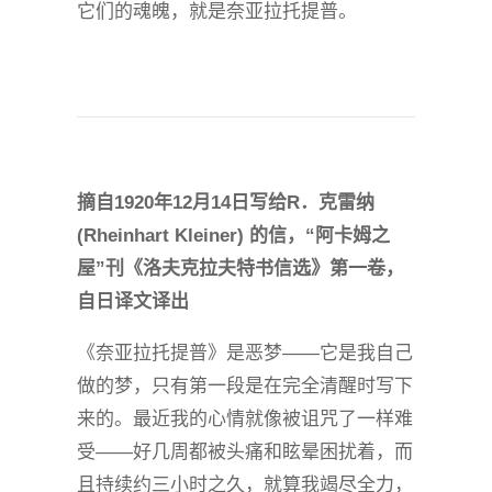
它们的魂魄，就是奈亚拉托提普。
摘自1920年12月14日写给R．克雷纳
(Rheinhart Kleiner) 的信，“阿卡姆之
屋”刊《洛夫克拉夫特书信选》第一卷，
自日译文译出
《奈亚拉托提普》是恶梦——它是我自己
做的梦，只有第一段是在完全清醒时写下
来的。最近我的心情就像被诅咒了一样难
受——好几周都被头痛和眩晕困扰着，而
且持续约三小时之久，就算我竭尽全力，