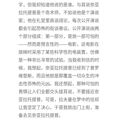
字，但我却知道他说的是谁。与其说奈亚
拉托提普是个奇术师，不如说他是个演说
家；他在礼堂里高谈阔论，每次公开演说
都会引起恐怖的街谈巷议。公开演说由两
个部分组成：第一部分，是放一部可怕的
——然而是预言性的——电影，这电影在
放映时采用了某些科学性的电装置，仿佛
是一种非比寻常的试验。当我收到信的时
候，我想起，奈亚拉托提普已经到了普罗
维登斯，而且他就是那覆盖一切众生的冲
击性恐怖的元凶。我还想起，那种可怕的
畏惧让人们全都交头接耳说，不要接近奈
亚拉托提普。可是，拉夫曼在梦中的信却
让我坚定了决心，于是我就出门上街，准
备去见奈亚拉托提普。