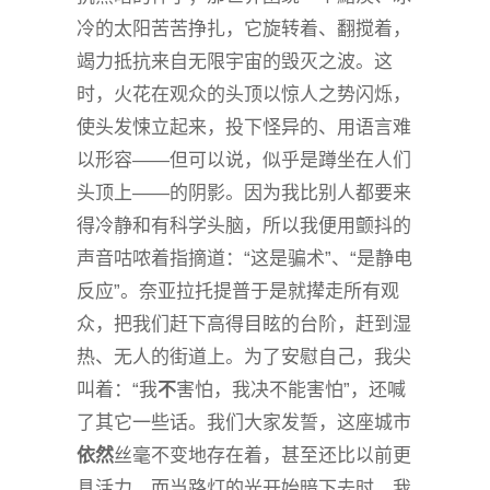
冷的太阳苦苦挣扎，它旋转着、翻搅着，
竭力抵抗来自无限宇宙的毁灭之波。这
时，火花在观众的头顶以惊人之势闪烁，
使头发悚立起来，投下怪异的、用语言难
以形容——但可以说，似乎是蹲坐在人们
头顶上——的阴影。因为我比别人都要来
得冷静和有科学头脑，所以我便用颤抖的
声音咕哝着指摘道：“这是骗术”、“是静电
反应”。奈亚拉托提普于是就撵走所有观
众，把我们赶下高得目眩的台阶，赶到湿
热、无人的街道上。为了安慰自己，我尖
叫着：“我
不
害怕，我决不能害怕”，还喊
了其它一些话。我们大家发誓，这座城市
依然
丝毫不变地存在着，甚至还比以前更
具活力，而当路灯的光开始暗下去时，我