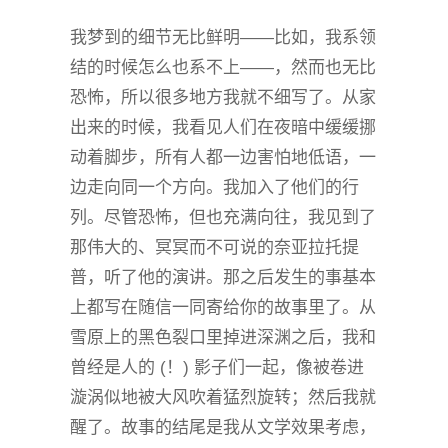
我梦到的细节无比鲜明——比如，我系领
结的时候怎么也系不上——，然而也无比
恐怖，所以很多地方我就不细写了。从家
出来的时候，我看见人们在夜暗中缓缓挪
动着脚步，所有人都一边害怕地低语，一
边走向同一个方向。我加入了他们的行
列。尽管恐怖，但也充满向往，我见到了
那伟大的、冥冥而不可说的奈亚拉托提
普，听了他的演讲。那之后发生的事基本
上都写在随信一同寄给你的故事里了。从
雪原上的黑色裂口里掉进深渊之后，我和
曾经是人的 (！) 影子们一起，像被卷进
漩涡似地被大风吹着猛烈旋转；然后我就
醒了。故事的结尾是我从文学效果考虑，