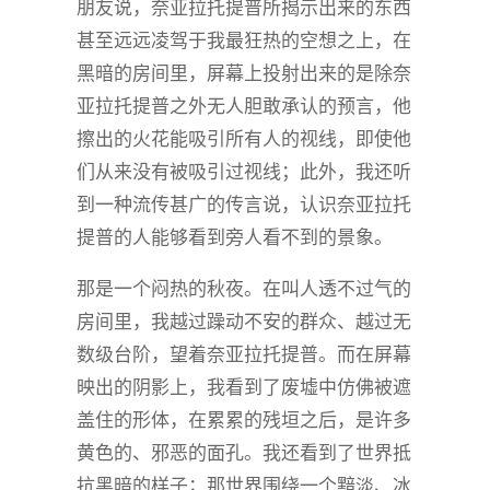
朋友说，奈亚拉托提普所揭示出来的东西
甚至远远凌驾于我最狂热的空想之上，在
黑暗的房间里，屏幕上投射出来的是除奈
亚拉托提普之外无人胆敢承认的预言，他
擦出的火花能吸引所有人的视线，即使他
们从来没有被吸引过视线；此外，我还听
到一种流传甚广的传言说，认识奈亚拉托
提普的人能够看到旁人看不到的景象。
那是一个闷热的秋夜。在叫人透不过气的
房间里，我越过躁动不安的群众、越过无
数级台阶，望着奈亚拉托提普。而在屏幕
映出的阴影上，我看到了废墟中仿佛被遮
盖住的形体，在累累的残垣之后，是许多
黄色的、邪恶的面孔。我还看到了世界抵
抗黑暗的样子；那世界围绕一个黯淡、冰