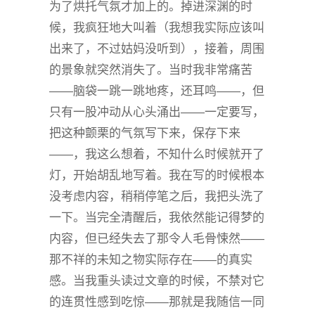
为了烘托气氛才加上的。掉进深渊的时
候，我疯狂地大叫着（我想我实际应该叫
出来了，不过姑妈没听到），接着，周围
的景象就突然消失了。当时我非常痛苦
——脑袋一跳一跳地疼，还耳鸣——，但
只有一股冲动从心头涌出——一定要写，
把这种颤栗的气氛写下来，保存下来
——，我这么想着，不知什么时候就开了
灯，开始胡乱地写着。我在写的时候根本
没考虑内容，稍稍停笔之后，我把头洗了
一下。当完全清醒后，我依然能记得梦的
内容，但已经失去了那令人毛骨悚然——
那不祥的未知之物实际存在——的真实
感。当我重头读过文章的时候，不禁对它
的连贯性感到吃惊——那就是我随信一同