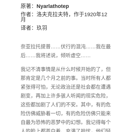
原著：
Nyarlathotep
作者：洛夫克拉夫特，作于1920年12
月
译者：玖羽
奈亚拉托提普……伏行的混沌……我在最
后……我将述说，倾听虚空……
我记不清事情是从什么时候开始的了，但
那肯定是几个月之前的事。当时所有人都
紧张得可怕，无论政治还是社会都在遭遇
剧变，再加上许多骇人听闻的现实危险，
这些都加剧了人们的不安。其中，有的危
险仿佛威胁着一切，有的危险仿佛只能来
自最为恐怖的恶梦中的幻想。我记得每个
人的脸上都苍白着、充满了担忧，他们轻