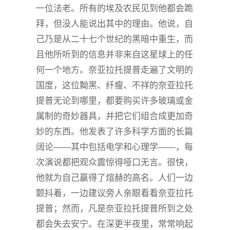
一位法老。所有的埃及农民见到他都会跪
拜，但没人能说出其中的理由。他说，自
己乃是从二十七个世纪的黑暗中重生，而
且他所听到的信息并非来自这星球上的任
何一个地方。奈亚拉托提普走遍了文明的
国度，这位黝黑、纤瘦、不祥的奈亚拉托
提普无论到哪里，都要购买许多玻璃或金
属制的奇妙器具，并把它们组合成更加奇
妙的东西。他发表了许多科学方面的长篇
阔论——其中包括电学和心理学——，每
次演说都把观众震惊得哑口无言。很快，
他就为自己赢得了煊赫的高名。人们一边
颤抖着，一边建议旁人亲眼看看奈亚拉托
提普；然而，凡是奈亚拉托提普所到之处
都会失去安宁。在深更半夜里，常常响起