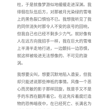
柱，于是就像梦游似地缓缓走进深渊。我
徘徊在队伍后方，对那被月光染绿的雪堆
上的黑色裂口惧怕不已。我想我听见了我
的同伴消失时那令人不安的哀号的回响，
但我自己也已经不剩多少力气。就好像有
人在远方向我招手一样，我在巨大的雪堆
上半滑半走地行进，一边颤抖一边恐惧，
就这样被吸进无法想像的、不可见的漩
涡。
我想要尖叫，想要沉默地陷入谵妄，但我
却只能述说那些神祗的事情。风像一个恶
心而灵敏的影子那样回旋，既是手又不是
手的东西在翻弄着它。在这充斥着腐烂造
物的恐怖暗夜中，在已经死亡、长满名为