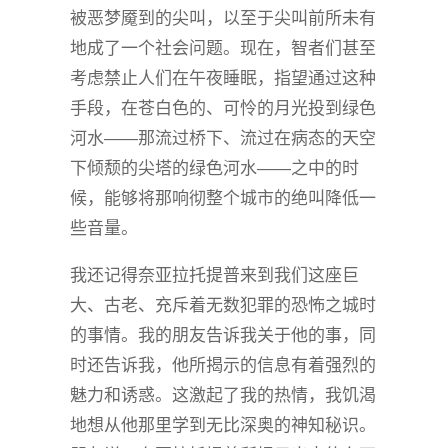
被恶梦魇到的尖叫，以至于尖叫前所未有
地成了一个社会问题。现在，智者们甚至
考虑禁止人们在午夜睡眠，指望通过这种
手段，在苍白色的、可怜的月光投到绿色
河水——那流过桥下、流过在病态的天空
下倾颓的尖塔的绿色河水——之中的时
候，能够将那响彻整个城市的绝叫降低一
些音量。
我还记得奈亚拉托提普来到我们这座巨
大、古老、充斥着无数犯罪的恐怖之城时
的事情。我的朋友告诉我关于他的事，同
时还告诉我，他所揭示的信息有着强烈的
魅力和诱惑。这激起了我的热情，我饥渴
地想从他那里学到无比深奥的神知秘识。