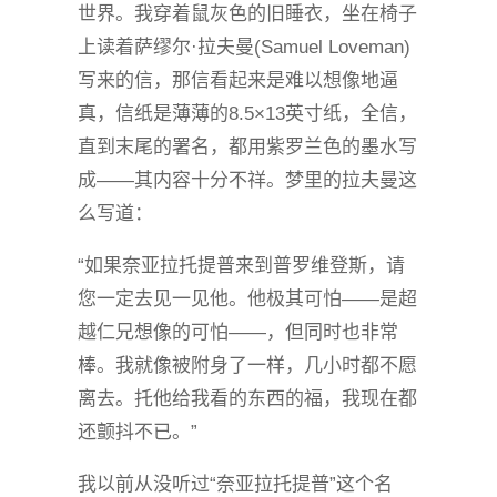
世界。我穿着鼠灰色的旧睡衣，坐在椅子
上读着萨缪尔·拉夫曼(Samuel Loveman)
写来的信，那信看起来是难以想像地逼
真，信纸是薄薄的8.5×13英寸纸，全信，
直到末尾的署名，都用紫罗兰色的墨水写
成——其内容十分不祥。梦里的拉夫曼这
么写道：
“如果奈亚拉托提普来到普罗维登斯，请
您一定去见一见他。他极其可怕——是超
越仁兄想像的可怕——，但同时也非常
棒。我就像被附身了一样，几小时都不愿
离去。托他给我看的东西的福，我现在都
还颤抖不已。”
我以前从没听过“奈亚拉托提普”这个名