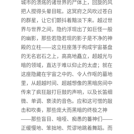
城市的溃疡的诸世界的尸体上，回旋的风
把人搅得头晕目眩。这冥府之风吹过苍白
的群星，让它们颤抖着黯淡下来。越过世
界与世界之间，隐约浮现出了如巨怪一般
的幽影，那些若隐若现的影子是不净的神
殿的立柱——这立柱座落于构成宇宙基盘
的无名岩石之上，高高地矗立，超越光与
暗的领域，直达于难以仰止的太虚；就在
这座隐藏在宇宙之中的、令人作呕的墓地
里，从超越时间、超越想像的黑暗房间中
传来了疯狂敲打巨鼓的声响，以及长笛细
微、单调、亵渎的音色。应和这可憎的敲
击和吹奏，那些庞大而黑暗的终极之神
——那些盲目、喑哑、痴愚的蕃神们——
正缓慢地、笨拙地、荒谬地跳着舞蹈。而