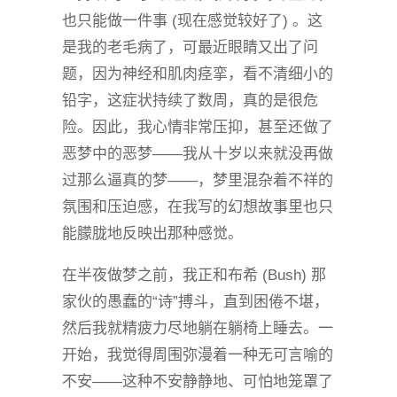
也只能做一件事 (现在感觉较好了) 。这
是我的老毛病了，可最近眼睛又出了问
题，因为神经和肌肉痉挛，看不清细小的
铅字，这症状持续了数周，真的是很危
险。因此，我心情非常压抑，甚至还做了
恶梦中的恶梦——我从十岁以来就没再做
过那么逼真的梦——，梦里混杂着不祥的
氛围和压迫感，在我写的幻想故事里也只
能朦胧地反映出那种感觉。
在半夜做梦之前，我正和布希 (Bush) 那
家伙的愚蠢的“诗”搏斗，直到困倦不堪，
然后我就精疲力尽地躺在躺椅上睡去。一
开始，我觉得周围弥漫着一种无可言喻的
不安——这种不安静静地、可怕地笼罩了