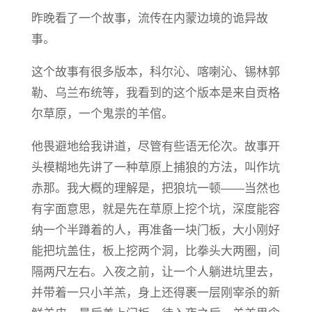
昨晚看了一个故事，流传在内蒙边境的诡异故
事。
这个故事有很多版本，科尔沁、喀喇沁、锡林郭
勒、乌兰布统等，我看到的这个版本是来自贡格
尔草原，一个鬼祟的羊倌。
他畏避地给我讲道，尽管有些语无伦次。故事开
头模糊地先讲了一种草原上捕狼的方法，叫作坑
赤那。我大概的理解是，把狼坑一顿——当然也
有字面意思，就是先在草原上挖个坑，深度能容
纳一个半蹲着的人，再准备一块门板，大小刚好
能把坑盖住，板上挖两个洞，比拳头大两圈，间
隔两尺左右。入夜之前，让一个人躺进坑里去，
并带着一只小羊羔，身上还得裹一层刚宰杀的新