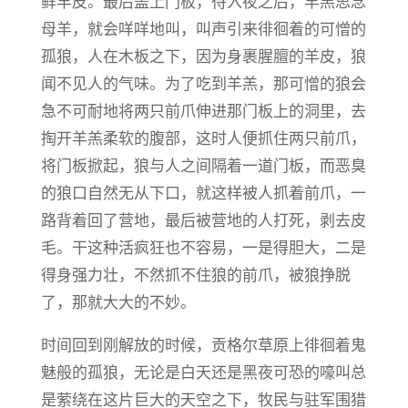
鲜羊皮。最后盖上门板，待入夜之后，羊羔思念
母羊，就会咩咩地叫，叫声引来徘徊着的可憎的
孤狼，人在木板之下，因为身裹腥膻的羊皮，狼
闻不见人的气味。为了吃到羊羔，那可憎的狼会
急不可耐地将两只前爪伸进那门板上的洞里，去
掏开羊羔柔软的腹部，这时人便抓住两只前爪，
将门板掀起，狼与人之间隔着一道门板，而恶臭
的狼口自然无从下口，就这样被人抓着前爪，一
路背着回了营地，最后被营地的人打死，剥去皮
毛。干这种活疯狂也不容易，一是得胆大，二是
得身强力壮，不然抓不住狼的前爪，被狼挣脱
了，那就大大的不妙。
时间回到刚解放的时候，贡格尔草原上徘徊着鬼
魅般的孤狼，无论是白天还是黑夜可恐的嚎叫总
是萦绕在这片巨大的天空之下，牧民与驻军围猎