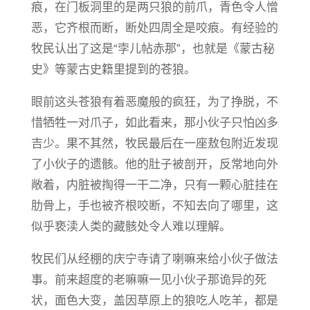
痕，在门板洞里的是两只狼的前爪，青色令人憎
恶，它齐根而断，断处四周全是咬痕。有经验的
牧民认出了这是“孛儿帖赤那”，也就是《蒙古秘
史》等蒙古史籍里提到的苍狼。
眼前这头苍狼有着恶魔般的疯狂，为了挣脱，不
惜牺牲一对爪子，如此看来，那小伙子只怕凶多
吉少。果不其然​，牧民最后在一座敖包附近发现
了小伙子的遗骸。他的肚子被剖开，反常地向外
敞着，内脏被掏得一干二净，只有一颗心脏挂在
肋骨上，手也被齐根咬断，不知去向了哪里，这
似乎亵渎人类的藏骸处令人难以理解。
牧民们从经棚的庆宁寺请了喇嘛来给小伙子做法
事。前来超度的老嘛嘛一见小伙子那诡异的死
状，面色大变，盖因草原上的狼吃人吃羊，都是