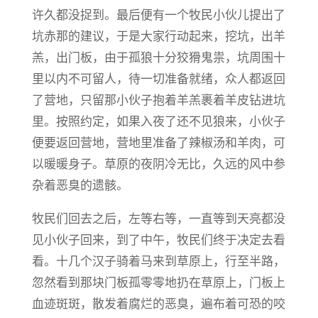
许久都没捉到。最后便有一个牧民小伙儿提出了
坑赤那的建议，于是大家行动起来，挖坑，出羊
羔，出门板，由于孤狼十分狡猾鬼祟，坑周围十
里以内不可留人，待一切准备就绪，众人都返回
了营地，只留那小伙子抱着羊羔裹着羊皮钻进坑
里。按照约定，如果入夜了还不见狼来，小伙子
便要返回营地，营地里准备了辣椒汤和羊肉，可
以暖暖身子。​草原的夜阴冷无比，久远的风中参
杂着恶臭的遗骸。
​牧民们回去之后，左等右等，一直等到天亮都没
见小伙子回来，到了中午，牧民们终于决定去看
看。十几个汉子骑着马来到草原上，行至半路，
忽然看到那块门板孤零零地扔在草原上，门板上
血迹斑斑，散发着腐烂的恶臭，遍布着可恐的咬