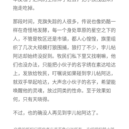
拖走吃掉。
​那段时间，克旗失踪的人很多，传说也像奶酪一
样在奇怪地发酵，每一个身处草原的星空之下的
人，不管是牧区还是市镇，都人心惶惶，旗里组
织了几次大规模打狼围捕，狼打了不少，孛儿帖
阿达却始终没捉到。牧民们私下里又找喇嘛，他
们也没办法，只能把小伙子的名字绣在素达哈达
上，发放给牧民，叮嘱说如果碰到孛儿帖阿达，
就双手举起哈达，大声念小伙子的名字，希望能
唤醒他的灵魂，放过同类的性命。至于效果如
何，只有天晓得。
不过，也的确没人再见到孛儿帖阿达了。