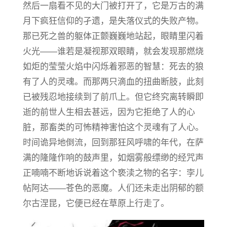
然后一扇看不见的大门被打开了，它是万古的满
月下疯狂信仰的孑遗，是失落仪式的失败产物。
那已死之兽的躯体正颤巍巍地站起，眼睛里闪着
火光——谁若是凝视那双眼睛，就会发现那燃烧
如炬的莹莹火焰中闪烁着邪恶的智慧：死去的狼
有了人的灵魂。而那两只滴血的扭曲断肢，此刻
已被残忍地接续到了前爪上。但它终究离转瞬即
逝的前世人生相去甚远，因为它拒绝了人的心
脏，那畜类的可怖精神害怕这个灵魂有了人心。
时间诡异地倒流，回到那狂风呼啸的年代，在萨
满的隆隆作响的鼓声里，如烟雾般缥缈的经咒声
正喃喃不断地诉说着这个亵渎之物的名字：孛儿
帖阿达——苍色的恶魔。人们还未走出阴郁的额
尔古涅昆，它便已经在草原上行走了。