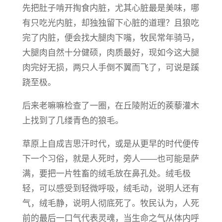
先把肚子啃开掏食内脏，尤其心脏最是美味，哪
有只吃光内脏，却独独留下心脏的道理？且狼吃
完了内脏，便会找大腿肉下嘴，牧民常年骑马，
大腿肉自然十分健硕，肉质最好，现如今这大腿
肉完好无损，两只人手倒不翼而飞了，可说是蹊
跷至极。
后来老嘛嘛检查​了一圈，在丘陵附近的蒺藜灌木
上找到了几缕青色的狼毛。
草原上自成吉思汗时代​，或是从更早的时代便传
下一个习俗，就是人死时，旁人——也可能是萨
满，要把一片牲畜的绒毛放在鼻孔处。绒毛极
轻，可以感受到轻微呼吸，绒毛动，说明人还有
气，绒毛静，说明人彻底死了。牧民认为，人死
前的最后一口气代表灵魂，当生命之气从体内呼