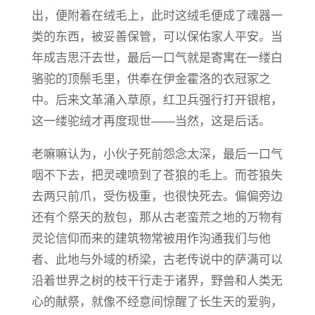
出，便附着在绒毛上，此时这绒毛便成了魂器一
类的东西，被妥善保管，可以保佑家人平安。当
年成吉思汗去世，最后一口气就是寄寓在一缕白
骆驼的顶鬃毛里，供奉在伊金霍洛的衣冠冢之
中。后来文革涌入草原，红卫兵强行打开银棺，
这一缕驼绒才再度现世——当然，这是后话。
老嘛嘛认为，​小伙子死前怨念太深，最后一口气
咽不下去，把灵魂喷到了苍狼的毛上。而苍狼失
去两只前爪，受伤极重，也很快死去。偏偏旁边
还有个祭天的敖包，那从古老蛮荒之地的万物有
灵论信仰而来的建筑物常被用作沟通我们与他
者、此地与外域的桥梁，古老传说中的萨满可以
沿着世界之树的枝干行走于诸界，野兽和人类无
心的献祭，就像不经意间惊醒了长生天的爱驹，