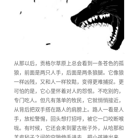
​从那以后，贡格尔草原上总会看到一条苍色的孤
狼，前面是两只人手，后面是两条狼腿。它像狼
一样凶残，又和人一样狡黠，变得更难捕捉。更
可怕的是，它心里怀着对人的怨恨。不吃别的，
专门吃人。但凡有落单的牧民，它就悄悄接近，
从背后把双手搭在路人的肩膀上。路人一看是人
手，放松警惕，回头想打招呼，被它一口咬断喉
咙。有时候，它还会来到蒙古帐子外，从哈那和
羊皮毡子之间的空隙伸手进去，把小孩拽出来，