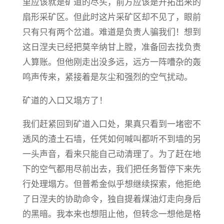
里应该就是矿道的尽头，前方应该是开拓出来的
扇形采矿区。但此时这片采矿区却不见了，眼前
只有只有两个岔道。难道是负责人骗我们！想到
这日涅夫已经把莫辛纳甘上膛，准备回去找负责
人算账。但他刚走出没多远，远方一阵嘈杂的轰
鸣声传来，紧接着是灰尘和强烈的空气扰动。
矿道的入口又塌方了！
我们赶紧回到矿道入口处，果真只看到一堵密不
透风的渣土石墙，任凭如何喊叫都听不到墙的另
一头声音，看来只能自己动清理了。为了赶在地
下的空气都用尽前出去，我们把任务暂停下来先
行处理塌方。但普希金似乎想继续探索，他拒绝
了日涅夫的协助命令，独自提着煤油灯走向身后
的黑暗。我本来也想阻止他，但转念一想他是格