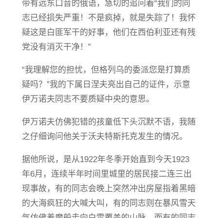
带有远东口音的俄语，急切的追问着“我们的同
志已经损失严重！不是疯掉，就是失踪了！我怀
疑这是白匪军干的好事，他们在西伯利亚还有残
党没有消灭干净！”
“我理解您的担忧，但格列乌的委派您是打算质
疑吗？”我的下属日涅夫亮出自己的证件，示意
伊万诺夫同志不要质疑中央的意思。
伊万诺夫仿佛犯错的孩童低下头沉默不语，我随
之仔细询问他关于沃夫特斯托克发生的情况。
据他所说，是从1922年冬季开始直到今天1923
年6月，连续半年时间里城里的居民接二连三出
现事故，有的同志会晚上突然冲出房屋指着黑暗
的大海疯狂的大喊大叫，有的同志则在暴风雪天
气仿佛着魔般走向白雪覆盖的山脉，而有的同志