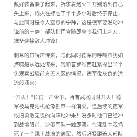
戴好装备躲了起来，祈求着炮火千万别落到自己
头上来。炮火在肆虐了半个多小时后终于停止，
与此同时是令人窒息的宁静，这是德军要发动冲
锋前的宁静！部队指挥官随即命令我们上刺刀，
准备迎接敌人冲锋！
刺耳的口哨声传来，与此同时德军的呼喊声犹如
海啸般从远处传来。我和普罗维西赶紧探出半个
头观察战壕前方无人区的情况，德军像灰色的洪
流般涌来！
“开火！”长官一声令下，所有武器同时开火！德
军被马克沁机枪像割草一样消灭，但后续的德军
依旧勇敢无畏的向阵地冲来！没多时他们已经冲
到战壕眼前，沙俄军队一触即溃。在混乱中我捅
死了一个跳下战壕的德军，然后赶紧跟着大部队