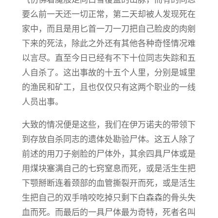
要么前一天还一切正常，第二天却被人发现死在
家中，而且是用匕首一刀一刀把自己脸皮的肉剜
下来的死法，除此之外还有其他各种奇怪情况难
以言尽。直至今日已经有不下十位同志失踪和五
人自杀了。这出事故的十五个人里，分别是城里
的渔民和矿工，且也仅仅只有这两个职业的一线
人员出事。
大致的情况便是这些，我们在伊万诺夫的带领下
到存放自杀同志的遗体处勘验尸体。这五人除了
前述的用刀子剜脸的尸体外，其余四具尸体或是
用煤块塞满自己的七窍窒息而死，或是活生生把
下颚掰断连着颈部的血管撕裂开而死，或是活生
生把自己的双手啃咬吃掉只剩下白森森的骨头失
血而死。而最后的一具尸体最为奇特，死者名叫