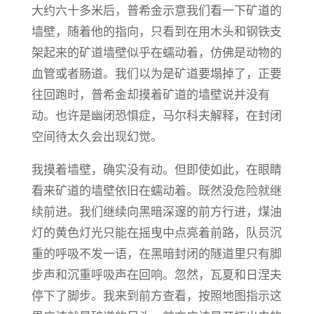
大约六十多米后，普希金示意我们看一下矿道的
墙壁，随着他的指向，只看到在用木头和钢铁支
架起来的矿道墙壁似乎在蠕动着，仿佛是动物的
血管或者肠道。我们以为是矿道要塌掉了，正要
往回跑时，普希金却摸着矿道的墙壁说并没有
动。也许是幽闭恐惧症，马尔科夫解释，在封闭
空间待太久会出现幻觉。
我摸着墙壁，确实没有动。但即使如此，在眼睛
看来矿道的墙壁依旧在蠕动着。既然没危险就继
续前进。我们继续向黑暗深邃的前方行进，煤油
灯的黄色灯光只能在摇曳中点亮着前路，队员沉
重的呼吸不发一语，在黑暗封闭的隧道里只有脚
步声和沉重呼吸声在回响。忽然，瓦夏和日涅夫
停下了脚步。我来到前方查看，按照地图指示这