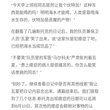
“今天早上领班同志居然让我个伏特加！这种东
西是能喝的吗！明明海水才能喝，人类是靠喝海
水生存的，伏特加是恶魔的产物！”
在翻看了几遍斯托克的日记后，我的队员兼保卫
人员“瓦夏”笑了出来，说“这家伙是犯癔症了吧，
已经把海水当成饮品了”
“不要笑”队员里的军医“马尔科夫”严肃批判着瓦
夏，“患上癔症的病人是很痛苦的，你怎么能笑
话患病的同志！”
“别吵了，继续查看日记中是否有其他线索”我让
瓦夏把日记内容念出来，通篇结束后。我们提取
到了几个信息:斯托克出现癔症的日期可以追溯
到6月10日。其次他的癔症会颠倒对事物的认