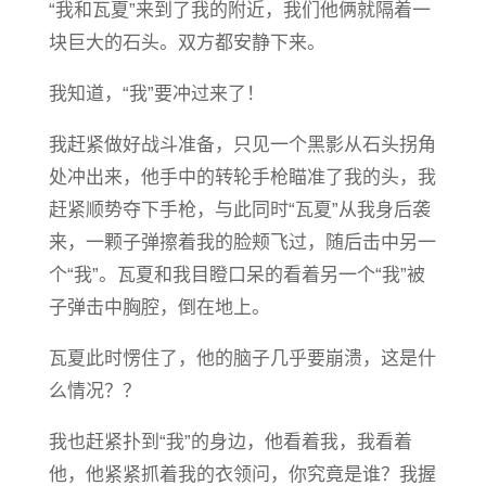
“我和瓦夏”来到了我的附近，我们他俩就隔着一
块巨大的石头。双方都安静下来。
我知道，“我”要冲过来了！
我赶紧做好战斗准备，只见一个黑影从石头拐角
处冲出来，他手中的转轮手枪瞄准了我的头，我
赶紧顺势夺下手枪，与此同时“瓦夏”从我身后袭
来，一颗子弹擦着我的脸颊飞过，随后击中另一
个“我”。瓦夏和我目瞪口呆的看着另一个“我”被
子弹击中胸腔，倒在地上。
瓦夏此时愣住了，他的脑子几乎要崩溃，这是什
么情况？？
我也赶紧扑到“我”的身边，他看着我，我看着
他，他紧紧抓着我的衣领问，你究竟是谁？我握