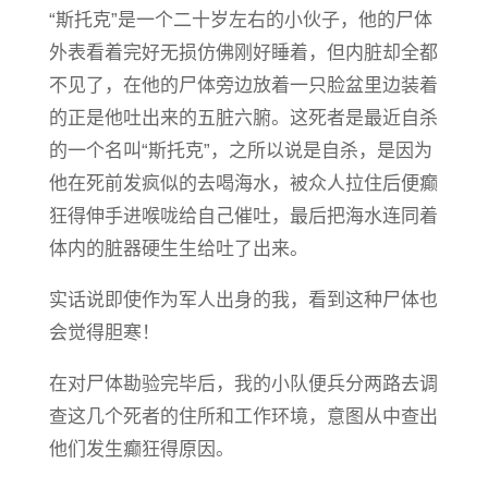
“斯托克”是一个二十岁左右的小伙子，他的尸体
外表看着完好无损仿佛刚好睡着，但内脏却全都
不见了，在他的尸体旁边放着一只脸盆里边装着
的正是他吐出来的五脏六腑。这死者是最近自杀
的一个名叫“斯托克”，之所以说是自杀，是因为
他在死前发疯似的去喝海水，被众人拉住后便癫
狂得伸手进喉咙给自己催吐，最后把海水连同着
体内的脏器硬生生给吐了出来。
实话说即使作为军人出身的我，看到这种尸体也
会觉得胆寒！
在对尸体勘验完毕后，我的小队便兵分两路去调
查这几个死者的住所和工作环境，意图从中查出
他们发生癫狂得原因。