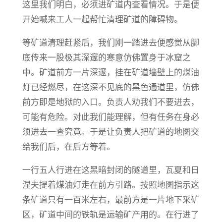
这里我们明白，必须进矿道内查看情况。于是便
开始喊来工人一起帮忙清理矿道的障碍物。
等矿道清理赶紧后，我们刚一踏进去便感觉从脚
底传来一股极其深邃的寒意仿佛置身于冰窟之
中。矿道前方一片深邃，挂在矿道墙壁上的煤油
灯已经燃尽，在这深不见底的黑色通道里，仿佛
前方即是地狱的入口。负责人劝我们不要进去，
可能有危险。对此我们能理解，但有任务在身必
须进去一查究竟。于是让负责人把矿道的地图交
给我们后，在后方等着。
一行五人行进在这黑暗封闭的隧道里，瓦夏和日
涅夫提着煤油灯走在前方引路。按照地图指示这
条矿道只有一百米左右，最前方是一片地下采矿
区，矿道中间的铁轨是运输矿产用的。在行进了