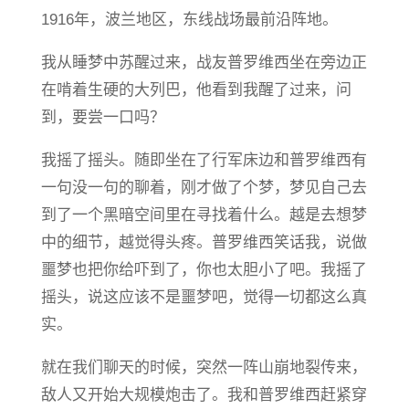
1916年，波兰地区，东线战场最前沿阵地。
我从睡梦中苏醒过来，战友普罗维西坐在旁边正
在啃着生硬的大列巴，他看到我醒了过来，问
到，要尝一口吗？
我摇了摇头。随即坐在了行军床边和普罗维西有
一句没一句的聊着，刚才做了个梦，梦见自己去
到了一个黑暗空间里在寻找着什么。越是去想梦
中的细节，越觉得头疼。普罗维西笑话我，说做
噩梦也把你给吓到了，你也太胆小了吧。我摇了
摇头，说这应该不是噩梦吧，觉得一切都这么真
实。
就在我们聊天的时候，突然一阵山崩地裂传来，
敌人又开始大规模炮击了。我和普罗维西赶紧穿