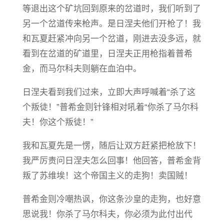
等退出这个矿坑回到原来的岔道时，我们听到了
另一个岔道传来枪声。是日涅夫他们开枪了！我
和瓦夏赶紧冲向另一个岔道，刚进去没多远，就
看到在岔道的矿道里，日涅夫正用枪指着普希
金，而马尔科夫则躺在血泊中。
日涅夫看到我们过来，立即大声呼喊着“杀了这
个叛徒！”普希金则针锋相对吼着“你杀了马尔科
夫！你这个叛徒！”
我和瓦夏先是一愣，随后让双方赶紧把枪放下！
我严厉责问日涅夫怎么回事！他回答，普希金背
叛了苏维埃！这个帝国主义的走狗！卖国贼！
普希金则冷嘲热讽，你这条沙皇的走狗，也好意
思说我！你杀了马尔科夫，你必须为此付出代