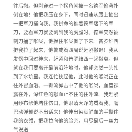
往后撤。但刚穿过一个拐角就被一名德军偷袭扑
倒在地！他把我压在身下，同时迅速从腰上抽出
一把军刀捅向我。我拼命的推着德军落下的军
刀，要看军刀就要刺到我的胸膛时。德军突然被
刺刀捅了喉咙，他握住喉咙倒了下来。普罗维西
把我拉了起来，他警戒着四周说赶紧撤退！我从
发愣中回过神来，赶紧和普罗维西一起撤离。但
就在我们要离开最前沿阵地时，他却突然一头扎
到了水坑里。我连忙扶起他，此时他的喉咙正在
往外冒血泡。一颗流弹击中了他的喉咙，血管裸
露在外，深红色的献血止不住的往外流。我赶紧
用纱布帮他堵住伤口，他眼睛大睁的看着我，嘴
巴动弹却说不出话来！他伸出染满鲜血的手攥住
我的衣领，把我拉向他的脸旁，用尽最后一丝力
气说道