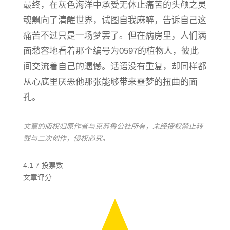
最终，在灰色海洋中承受无休止痛苦的头颅之灵
魂飘向了清醒世界，试图自我麻醉，告诉自己这
痛苦不过只是一场梦罢了。但在病房里，人们满
面愁容地看着那个编号为0597的植物人，彼此
间交流着自己的遗憾。话语没有重复，却同样都
从心底里厌恶他那张能够带来噩梦的扭曲的面
孔。
文章的版权归原作者与克苏鲁公社所有，未经授权禁止转
载与二次创作，侵权必究。
4.1
7
投票数
文章评分