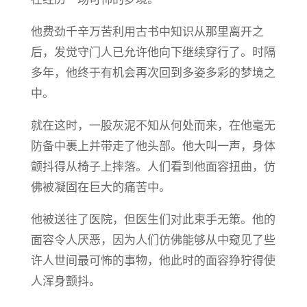
他费劲千辛万苦利用古书中知识从那里离开之
后，发觉守门人已允许他向下继续穿行了。时隔
多年，他终于有机会再次回到多姿多彩的梦境之
中。
就在这时，一股灰泥不知从何处而来，在他毫无
防备中裹上并带走了他头部。他大叫一声，身体
颤抖得从椅子上摔落。人们看到他面容扭曲，仿
佛被凝固在巨大的痛苦中。
他被送往了医院，但医生们对此束手无策。他的
面容令人厌恶，因为人们仿佛能够从中窥见了些
许人世间最可怖的事物，他此时的面容狰狞得使
人浑身颤抖。