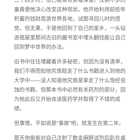
二十四岁时，他已被俗世荼毒深重。仅剩不多的
童真使他决心改变这种现状。他开始利用前些年
积蓄的钱财周游世界各地，试图寻回儿时的感
觉。但无果，于是他回到了自己的家乡，一头钻
进祖屋里那间古旧的藏书室中埋头翻找能让自己
回到梦中世界的办法。
旧书中往往埋藏着许多秘密，但因为没有清单，
我们不得而知他究竟取走了什么书籍进入到他的
大学中——没人知道他究竟是拿走了什么饱经虫
蚀的书籍。但那本书中必然有关药剂的部分，因
为他此后又开始攻读医药学并取得了不错的成
绩。
但事情，不如说是“事故”吧，就发生在第二年。
那天他偷偷对自己注射了数支麻醉试剂后趴在桌