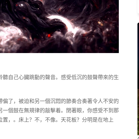
聆聽自己心臟跳動的聲音。感受低沉的鼓聲帶來的生
帶偏了，被迫和另一個沉悶的節奏合奏著令人不安的
另一個鼓在無規律的敲擊着。閉著眼，你感受不到那
位置，。床上？不，不像。天花板？分明是在地上