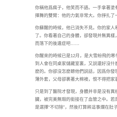
你稱他爲瘋子，他笑而不語。一手拿著塗
揮舞的雙臂：他的力氣非常大。你掙扎了
你蘇醒的時候，他已消失不見。你的家人
了。你看著自己的身體，卻發現并無異樣
而落下的後遺症吧……
你醒來的時候已是12月，是大雪紛飛的
到人會在同桌家儲藏室裏，又説還好沒什
麽的。你卻沒怎麽聼他們説話，因爲你發
薄外套，父母卻裹著大棉襖，恨不得把家
只是到了醫院才發現，身體并非是沒有異
臟，被完美無瑕的銜接在了血管之中。若
是選擇“不切除”，然後打算將這事爛在肚