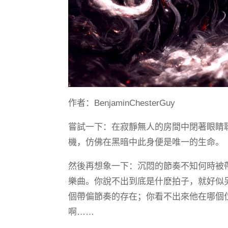
作者：BenjaminChesterGuy
嘗試一下：在寂靜無人的房間中閉著眼睛
機，仿佛在黑暗中此身便是唯一的生命。
然後再想象一下：沉悶的節奏不知何時被
樂曲。你說不出到底是什麽拍子，就好似
個帶偏節奏的存在；你看不出來他在哪個
啊……