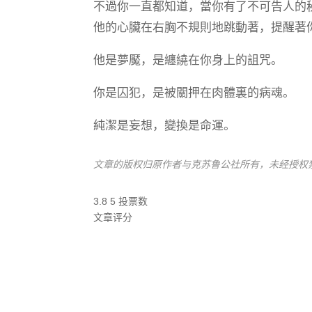
不過你一直都知道，當你有了不可告人的
他的心臟在右胸不規則地跳動著，提醒著
他是夢魘，是纏繞在你身上的詛咒。
你是囚犯，是被關押在肉體裏的病魂。
純潔是妄想，變換是命運。
文章的版权归原作者与克苏鲁公社所有，未经授权
3.8
5
投票数
文章评分