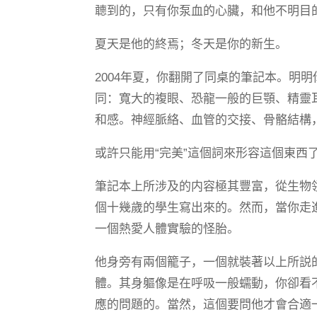
聼到的，只有你泵血的心臟，和他不明目
夏天是他的終焉；冬天是你的新生。
2004年夏，你翻開了同桌的筆記本。明
同：寬大的複眼、恐龍一般的巨顎、精靈
和感。神經脈絡、血管的交接、骨骼結構
或許只能用“完美”這個詞來形容這個東西
筆記本上所涉及的内容極其豐富，從生物
個十幾歲的學生寫出來的。然而，當你走
一個熱愛人體實驗的怪胎。
他身旁有兩個籠子，一個就裝著以上所説
體。其身軀像是在呼吸一般蠕動，你卻看
應的問題的。當然，這個要問他才會合適