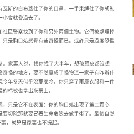
有瓦斯的白布蓋住了你的口鼻，一手束縛住了你胡亂
一小會就昏過去了。
和社區警察找到了你和另外兩個生物。它們被處理掉
，只是胸口処感覺有些奇怪而已。或許只是過度恐懼
寒冬。家裏人說，找你找了大半年，想破頭皮都沒想
麽奇怪的地方，要不然變成了怪物這一家子有咋辦什
現今年冬天似乎沒那麽冷。你只穿了兩層衣服和一件
裏的棉被也拿出來裹上。
樣，只是它不在表面：你的胸口処出現了第二顆心
是要切除那就要冒著生命危險去做手術了。最後自然
子裏，就算是家裏也不提起。