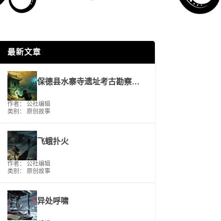
最新文章
保德县水寨寺遗址考古勘察工作报告
作者： 公社编辑
类别：
原创故事
飞蛾扑火
作者： 公社编辑
类别：
原创故事
异处呼啸