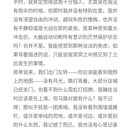
平时，我肯定觉得这雨十分恼人，尤其是在我没
有雨伞的时候。但那时我并没有特别在意。我并
没有渴望自由的冲动、越狱失败的懊悔，也并没
有平静抑或是大战在即的紧张。是某种受到重大
冲击后，大脑自动切断所有意识的茫然保护状态
吗？也并不是。我能感觉到那种淡淡的焦虑；如
果非要描述的话，只能说我冥冥之中预见到了之
后发生的事情。
简单说来，我们出门左转——你应该能看到我附
上的地图——没有月光，路灯亮着，大部分店铺
已经关门，也看不到什么霓虹灯招牌。我确信当
时应该是在上海，但马路对面有什么？我不记
得；那似乎就是一团黑暗。我没有看到围墙或栅
栏，或许是单纯的荒地，或许是河边，或许是别
的什么东西，我记错了而已。我也没有心思记录