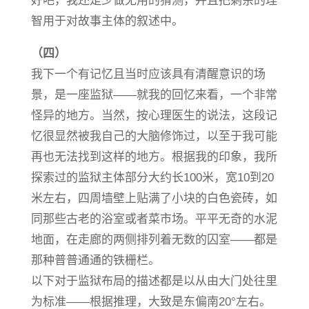
好吧，我还是少做无用的猜测，并且把剩余的理
智用于对故事主体的叙述中。
（四）
我下一个有记忆且当时应该具有清醒意识的场
景，是一座监狱——就我的回忆来看，一个非常
怪异的地方。当然，按心理医生的说法，这段记
忆很显然被我自己的大脑修饰过，以至于我可能
再也无法找到这样的地方。根据我的印象，我所
探索过的监狱主体部分大约长100米，宽10到20
米左右，四周墙壁上贴满了小块的白色瓷砖，如
同那些古老的浴室或者菜市场。平平无奇的水泥
地面，在走廊的两侧排列着无数的囚室——都是
那种普普通通的铁栅栏。
以下对于监狱布局的描述都是以从由大门处往里
为标准——根据推理，大致是东偏南20°左右。