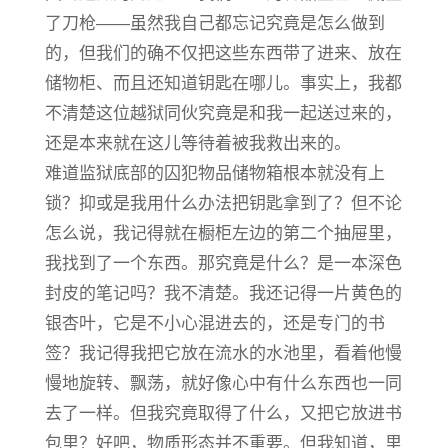
了刀枪——虽然我自己都忘记究竟是怎么做到
的，但我们的确不仅把这些东西带了进来、放在
储物柜、而且还知道钥匙在哪儿。事实上，我都
不清楚这位越狱同伙究竟是和我一起送过来的，
还是本来就在这儿等待着被我救出来的。
难道监狱底部的囚犯物品储物箱根本就没有上
锁？抑或是我用什么办法把钥匙拿到了？但不论
怎么说，我记得就在橱柜左边的第二个抽屉里，
我找到了一个东西。那究竟是什么？是一本深色
封皮的笔记吗？我不清楚。我还记得一片黄色的
银杏叶，它是不小心混进去的，还是专门的书
签？我记得我把它放在流水的水池里，看着他慢
慢地旋转、飘荡，就好像心中有什么东西也一同
去了一样。但我究竟取得了什么，又把它放进书
包里？好吧，物质形态并不重要。但我知道，里