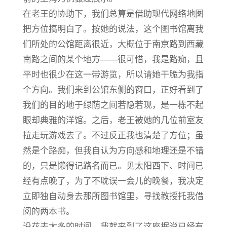
在老王的协助下，我们总算是借助现代网络地图
把方位搞明白了。按她的说法，这个图书馆离我
们所处的公馆距离很近，大概位于南京路到西藏
南路之间的某个地方——很可惜，我是路痴，且
平时也很少在这一带游览，所以请她干脆为我指
个方向。我们来到公馆东侧的窗口，正好看到了
我们的目的地于绿荫之间若隐若现，是一栋不起
眼却典雅的洋馆。之后，老王被她的几位前室友
拉走玩游戏去了。不过反正我也清楚了方位；虽
然是个路痴，但我自认为方向感和地理还是不错
的，只是懒得记路名而已。见太阳西下、时间已
经有点晚了，为了不耽误一会儿的晚餐，我决定
立即独自动身去那所图书馆里，寻找教授托我借
阅的两本书。
没花去太多的时间，我就来到了这座据说已经有