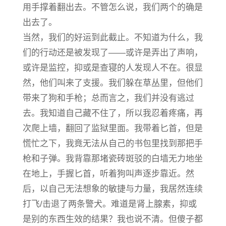
用手撑着翻出去。不管怎么说，我们两个的确是
出去了。
当然，我们的好运到此截止。不知道为什么，我
们的行动还是被发现了——或许是弄出了声响，
或许是监控，抑或是查寝的人发现人不在。很显
然，他们叫来了支援。我们躲在草丛里，但他们
带来了狗和手枪；总而言之，我们并没有逃过
去。我知道自己藏不住了，所以我忍着疼痛，再
次爬上墙，翻回了监狱里面。我带着匕首，但是
慌忙之下，我竟无法从自己的书包里找到那把手
枪和子弹。我背靠那堵瓷砖斑驳的白墙无力地坐
在地上，手握匕首，听着狗叫声逐步靠近。然
后，以自己无法想象的敏捷与力量，我居然连续
打飞/击退了两条警犬。难道是肾上腺素，抑或
是别的东西生效的结果？我也说不清。但傻子都