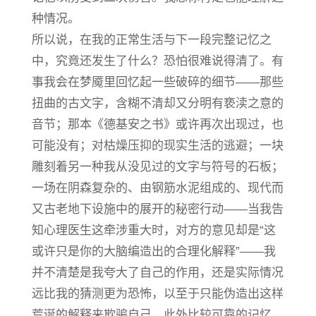
种情况。
所以说，在我的正常生活与下一段完整记忆之
中，究竟还发生了什么？恐怕很难说得清了。有
事我会在梦魇里回忆起一些破碎的细节——那些
扭曲的古文字，含糊不清却又分明有亵渎之意的
音节；那本《德基安之书》或许再次出现过，也
可能没有；对枯燥压抑的现实生活的逃避；一块
雕刻着另一种我从没见过的文字与符号的石板；
一场在阴森复杂的、由钢筋水泥组成的、现代而
又古老地下设施中的展开的秘密行动——当我告
知心理医生这牵涉重大时，对方的意见却是“这
或许只是你的大脑编造出的合理化解释”——我
并不清楚是我夸大了自己的作用，还是实际情况
远比我的猜测更为恐怖，以至于只能伪造出这样
荒诞的解释来欺骗自己。此外比较可靠的记忆，