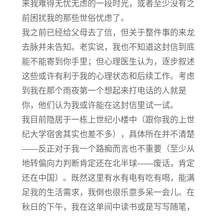
来我难得无忧无虑的一段时光，或者至少没有之
前困扰我的那些世俗忧虑了。
我之前已经给父母去了信，但关于整件事的来龙
去脉并未告知。老实说，我也不知道这封信到底
能不能寄到你手里；但心理医生认为，逐步叙述
这些或许有利于我的心理状态和后续工作。考虑
到我在那个雨夜第一个想起来打电话的人就是
你，他们认为我或许能在这封信里试一试。
我目前隐居于一栋上世纪小楼中（跟你我的上世
纪大学宿舍其实也差不多），具体所在并不清楚
——反正对于我一个路痴而言也不重要（至少从
地转偏向力判断肯定还在北半球——废话，肯定
还在中国）。既然这里有水有电有吃有喝，能满
足我的生活需求，我倒也很乐意多呆一会儿。在
秋日的下午，我在这单间中读书或是写写随笔，