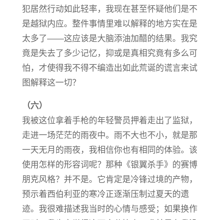
犯居然行动如此轻率，我现在甚至怀疑他们是不
是越狱内应。整件事情里难以解释的地方实在是
太多了——这应该是大脑添油加醋的结果。我究
竟是失去了多少记忆，抑或是真相究竟有多么可
怕，才使得我不得不编造出如此荒诞的谎言来试
图解释这一切？
（六）
我被这位拿着手枪的年轻警员押着走出了监狱，
走进一场茫茫的雨夜中。雨不大也不小，就是那
一天无月的雨夜，我相信你也有相同的体验。该
使用怎样的形容词呢？那种《银翼杀手》的赛博
朋克风格？并不是。它肯定是冷锋过境的产物，
预示着西伯利亚的寒冷正逐渐压制过夏天的遗
迹。我很难描述我当时的心情与感受；如果换作