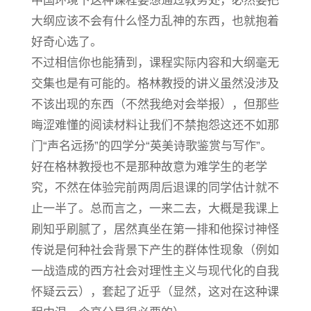
中国环境下这种课程要想通过教务处，必然要把
大纲应该不会有什么怪力乱神的东西，也就抱着
好奇心选了。
不过相信你也能猜到，课程实际内容和大纲毫无
交集也是有可能的。格林教授的讲义虽然没涉及
不该出现的东西（不然我绝对会举报），但那些
晦涩难懂的阅读材料让我们不禁抱怨这还不如那
门“声名远扬”的四学分“英美诗歌鉴赏与写作”。
好在格林教授也不是那种故意为难学生的老学
究，不然在体验完前两周后退课的同学估计就不
止一半了。总而言之，一来二去，大概是我课上
刷知乎刷腻了，居然真坐在第一排和他探讨神怪
传说是何种社会背景下产生的群体性现象（例如
一战造成的西方社会对理性主义与现代化的自我
怀疑云云），套起了近乎（显然，这对在这种课