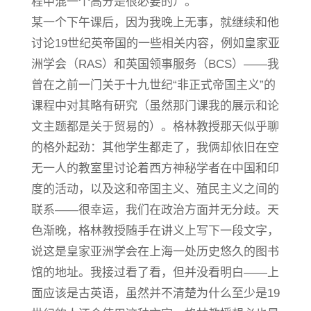
程中混一个高分是很必要的）。
某一个下午课后，因为我晚上无事，就继续和他
讨论19世纪英帝国的一些相关内容，例如皇家亚
洲学会（RAS）和英国领事服务（BCS）——我
曾在之前一门关于十九世纪“非正式帝国主义”的
课程中对其略有研究（虽然那门课我的展示和论
文主题都是关于贸易的）。格林教授那天似乎聊
的格外起劲：其他学生都走了，我俩却依旧在空
无一人的教室里讨论着西方神秘学者在中国和印
度的活动，以及这和帝国主义、殖民主义之间的
联系——很幸运，我们在政治方面并无分歧。天
色渐晚，格林教授随手在讲义上写下一段文字，
说这是皇家亚洲学会在上海一处历史悠久的图书
馆的地址。我接过看了看，但并没看明白——上
面应该是古英语，虽然并不清楚为什么至少是19