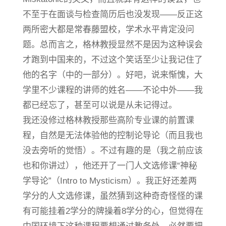
不至于在面谈与检查简历后也没发现——反正这
两所密大都是常春藤盟校，学术水平肯定没问
题。总而言之，格林教授显然不是因为这种误会
才跑到中国来的，不过这个笑话至少让我记住了
他的名字（中的一部分）。好吧，说来惭愧，大
学里不少课程的讲师的姓名——不论中外——我
都已经忘了，甚至可以说是从未记得过。
我还没修过格林教授那些高阶专业课的前置课
程，自然是无法体验他的控制论导论（而且我也
没去旁听的觉悟）。不过有趣的是（我之前应该
也和你讲过），他还开了一门人文选修课“神秘
学导论”（Intro to Mysticism）。我正好还差两
学分的人文选修课，虽然猜到这种奇奇怪怪的课
有可能挂着2学分的牌操着8学分的心，但觉得在