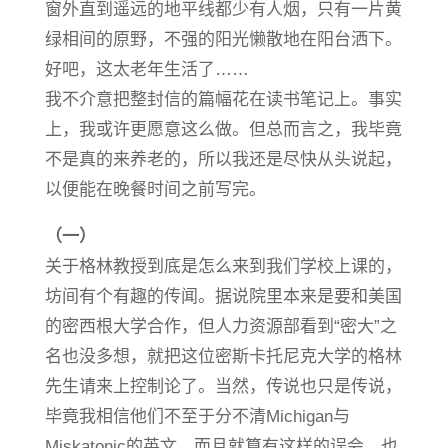
窗外直到遥远的地平线都少有人烟，只有一片黄
绿相间的原野，不强的阳光懒散地在阳台洒下。
好吧，这太老年生活了……
我不介意把整封信的篇幅花在读书笔记上。事实
上，我或许更愿意这么做。但总而言之，我毕竟
不是真的来养老的，所以我还是尽快从头说起，
以便能在晚餐时间之前写完。
（一）
关于格林教授到底是怎么来到我们学校上课的，
坊间有个有趣的传闻。据说院里本来是要和美国
的密西根大学合作，但人力资源部看到“密大”之
名也没多想，就把这位密斯卡托尼克大学的格林
先生请来上控制论了。当然，传说也只是传说，
毕竟我相信他们不至于分不清Michigan与
Miskatonic的英文，而且就算有这样的误会，也