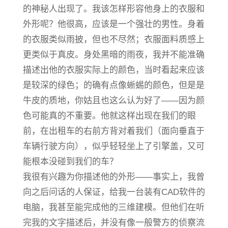
的神秘人出现了。我该怎样形容他身上的衣服和
外形呢？他很高，应该是一个强壮的男性。身着
的衣服类似雨披，但也不尽然；衣服面料质感上
更类似于真皮。身处黑暗的雨夜，我并不能准确
描述出他的衣服实际上的颜色，当时看起来应该
是较深的绿色；的确有点像蜥蜴的颜色，但是是
牛皮的质地，你姑且也这么认为好了——因为颜
色可能真的不重要。他就这样出现在我们的眼
前，在出租车的右前方背对着我们（面向垂直于
车辆行驶方向），似乎轻轻坐上了引擎盖，又可
能根本没碰到我们的车？
我很有兴趣为你描述他的外形——事实上，我曾
向之后问话的人保证，给我一台装有CAD软件的
电脑，我甚至能完成他的三维建模。但他们在听
完我的文字描述后，并没有像一般警方的侦察流