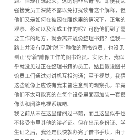
题。但现在想起来，这的确非常奇怪。即便我勉
强接受员工深藏不露以免打扰读者这个解释，但
他们又是如何在被困在雕像里的情况下，正常的
观察、移动以及完成工作的呢？可能他们到了需
要工作的地方，就会离开雕像整理书籍？但我一
路上并没有见到“脱下”雕像的图书馆员，也没见
到正“穿着”雕像工作的图书馆员。实际上，我似
乎就没见过正在整理书籍的员工。姑且假设图书
馆员工们通过对讲机互相沟通；至于视觉，我猜
这些雕像上应该有我未曾注意到的观察孔，毕竟
他们不太可能真的在每个设备里面都加装一套摄
像头和闭路电视系统吧。
我之前从未在这里借阅过书籍，而且这里似乎也
不接受市里其他的读者证。但在出示身份证、学
生证之后，我还是很快就办完了借书手续。由于