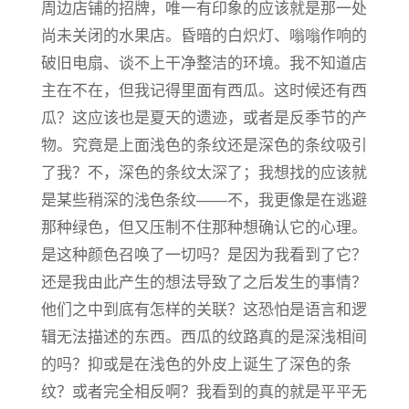
周边店铺的招牌，唯一有印象的应该就是那一处
尚未关闭的水果店。昏暗的白炽灯、嗡嗡作响的
破旧电扇、谈不上干净整洁的环境。我不知道店
主在不在，但我记得里面有西瓜。这时候还有西
瓜？这应该也是夏天的遗迹，或者是反季节的产
物。究竟是上面浅色的条纹还是深色的条纹吸引
了我？不，深色的条纹太深了；我想找的应该就
是某些稍深的浅色条纹——不，我更像是在逃避
那种绿色，但又压制不住那种想确认它的心理。
是这种颜色召唤了一切吗？是因为我看到了它？
还是我由此产生的想法导致了之后发生的事情？
他们之中到底有怎样的关联？这恐怕是语言和逻
辑无法描述的东西。西瓜的纹路真的是深浅相间
的吗？抑或是在浅色的外皮上诞生了深色的条
纹？或者完全相反啊？我看到的真的就是平平无