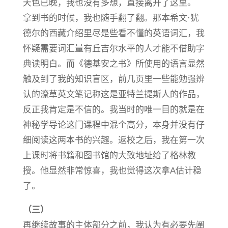
天色已晚，我也没有多想，直接离开了这里。
拿到书的时候，我也随手翻了翻。那本希文·犹
德尔的西藏介绍里尽是些看不懂的英语词汇，我
怀疑需要词汇量有丘吉尔水平的人才能不借助字
典读明白。而《德基安之书》所使用的语言显然
触及到了我的知识盲区，前几页里一些能勉强辨
认的潦草英文笔记称这是亚特兰提斯人的作品，
反正我肯定是不信的。我当时的唯一目的就是在
神秘学导论这门课程中混个高分，本身并没有仔
细阅读这两本书的兴趣。返校之后，我在第一次
上课时将书籍和图书馆的大致地址给了格林教
授。他显然非常惊喜，我也觉得这次拿A估计稳
了。
（三）
再继续故事的主体部分之前，我认为有必要先阐