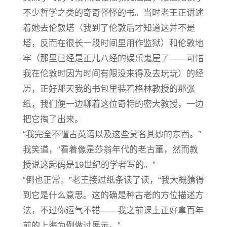
不少哲学之类的奇奇怪怪的书。当时老王正讲述
着她去伦敦塔（我到了伦敦后才知道这并不是
塔，反而在很长一段时间里用作监狱）和伦敦地
牢（那里已经是正儿八经的娱乐鬼屋了——可惜
我在伦敦时因为时间有限没来得及去玩玩）的经
历，正好那天我的书包里装着格林教授的那张
纸，我们便一边聊着这位奇特的密大教授，一边
把它掏了出来。
“我完全不懂古英语以及这些莫名其妙的东西。”
我笑道，“看着像是莎翁年代的老古董，然而教
授说这起码是19世纪的学者写的。”
“倒也正常。”老王接过纸条读了读，“我大概猜得
到它是什么意思。这的确是种古老的方位描述方
法，不过你运气不错——我之前课上正好拿百年
前的上海为例做过展示。”