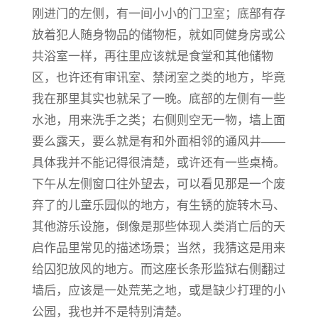
刚进门的左侧，有一间小小的门卫室；底部有存
放着犯人随身物品的储物柜，就如同健身房或公
共浴室一样，再往里应该就是食堂和其他储物
区，也许还有审讯室、禁闭室之类的地方，毕竟
我在那里其实也就呆了一晚。底部的左侧有一些
水池，用来洗手之类；右侧则空无一物，墙上面
要么露天，要么就是有和外面相邻的通风井——
具体我并不能记得很清楚，或许还有一些桌椅。
下午从左侧窗口往外望去，可以看见那是一个废
弃了的儿童乐园似的地方，有生锈的旋转木马、
其他游乐设施，倒像是那些体现人类消亡后的天
启作品里常见的描述场景；当然，我猜这是用来
给囚犯放风的地方。而这座长条形监狱右侧翻过
墙后，应该是一处荒芜之地，或是缺少打理的小
公园，我也并不是特别清楚。