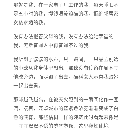
那就是我，在一家电子厂工作的我，每天睡眠不
足五小时的我，攒钱喂流浪猫的我，拒绝邻居家
女孩求婚的我。
没有办法报答父母的我，没有办法给她幸福的
我，无数普通人中再普通不过的我。
我听到了潺潺的水声，只一瞬间，一只晶莹剔透
的小球从我身体里飘出。那球没有停留在周围其
他球旁边，而是飘了出去，猫科女人示意我跟她
一起出去看。
那球越飞越高，在被天火照到的一瞬间化作一团
汽，接着，笼罩城市的蓝紫色浓雾渐渐变成了白
色的淡雾，那些枯树一样的建筑此时看起来像是
一座座默默不语的威严塑像，这里宛如仙境。