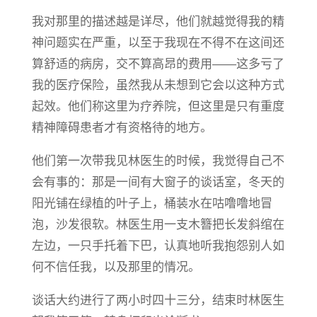
我对那里的描述越是详尽，他们就越觉得我的精
神问题实在严重，以至于我现在不得不在这间还
算舒适的病房，交不算高昂的费用——这多亏了
我的医疗保险，虽然我从未想到它会以这种方式
起效。他们称这里为疗养院，但这里是只有重度
精神障碍患者才有资格待的地方。
他们第一次带我见林医生的时候，我觉得自己不
会有事的：那是一间有大窗子的谈话室，冬天的
阳光铺在绿植的叶子上，桶装水在咕噜噜地冒
泡，沙发很软。林医生用一支木簪把长发斜绾在
左边，一只手托着下巴，认真地听我抱怨别人如
何不信任我，以及那里的情况。
谈话大约进行了两小时四十三分，结束时林医生