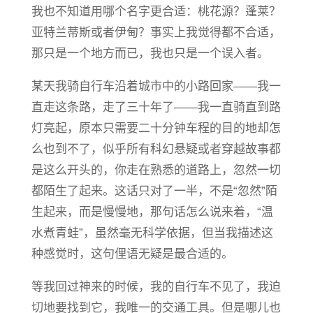
我也不知道用哪个名字更合适：桃花源？蓬莱？
亚特兰蒂斯或者伊甸？事实上我觉得都不合适，
那只是一个地方而已，我也只是一个误入者。
某天我骑自行车沿着城市中的小路回家——我一
直走这条路，走了三十年了——我一直骑直到路
灯亮起，原本只需要二十分钟车程的目的地却怎
么也到不了，似乎所有科幻悬疑或者穿越故事都
是这么开头的，你走在熟悉的道路上，忽然一切
都陌生了起来。这话只对了一半，不是“忽然”陌
生起来，而是慢慢地，那句话怎么说来着，“温
水煮青蛙”，虽然毫无科学依据，但当我描述这
种感觉时，这句俚语无疑是最合适的。
等我回过神来的时候，我的自行车不见了，我迫
切地要找到它，我唯一的交通工具。但是哪儿也