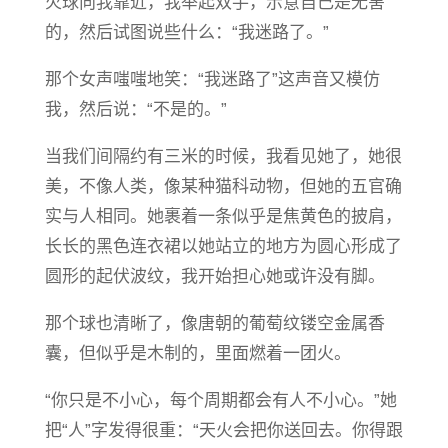
火球向我靠近，我举起双手，示意自己是无害
的，然后试图说些什么：“我迷路了。”
那个女声嗤嗤地笑：“我迷路了”这声音又模仿
我，然后说：“不是的。”
当我们间隔约有三米的时候，我看见她了，她很
美，不像人类，像某种猫科动物，但她的五官确
实与人相同。她裹着一条似乎是焦黄色的披肩，
长长的黑色连衣裙以她站立的地方为圆心形成了
圆形的起伏波纹，我开始担心她或许没有脚。
那个球也清晰了，像唐朝的葡萄纹镂空金属香
囊，但似乎是木制的，里面燃着一团火。
“你只是不小心，每个周期都会有人不小心。”她
把“人”字发得很重：“天火会把你送回去。你得跟