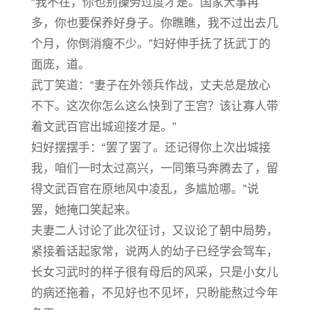
“我不在，你也别操劳过度才是。国家大事再
多，你也要保养好身子。你瞧瞧，我不过出去几
个月，你倒消瘦不少。”妇好伸手抚了抚武丁的
面庞，道。
武丁笑道：“妻子在外领兵作战，丈夫总是放心
不下。这次你怎么这么快到了王宫？该让寡人带
着文武百官出城迎接才是。”
妇好摆摆手：“罢了罢了。还记得你上次出城接
我，咱们一时太过高兴，一同策马奔腾去了，留
得文武百官在原地风中凌乱，多尴尬哪。”说
罢，她掩口笑起来。
夫妻二人讨论了此次征讨，又议论了朝中局势，
紧接着话起家常，说两人的幼子已经学会驾车，
长女习武时的样子很有母后的风采，只是小女儿
的病还拖着，不见好也不见坏，只盼能熬过今年