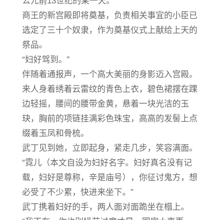
公元前13世纪的某一天。
商王的新宫殿即将奠基，负责相关事宜的小臣已
选定了三十个奴隶，作为奠基仪式上献给上天的
祭品。
“妇好驾到。”
伴随着通报声，一个高大美丽的身影迈入宫殿。
来人身着绣着云雷纹的青色上衣，碧色裙摆在踝
边轻摇，腰间的腰带金黄，悬着一块光洁的玉
玦，胸前的项链挂满彩色珠宝，高高的发髻上点
缀着玉凤和骨梳。
武丁见到她，立即起身，紧走几步，笑容满面。
“霓儿（本文自设为妇好名字。妇好真名没有记
载，妇好是尊称，辛是庙号），你征讨鬼方，想
必受了不少累，快进来坐下。”
武丁携着妇好的手，两人面对面跪坐在榻上。