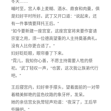
冬天……
晡时至，宫人奉上麦糊、酒水、鼎食和肉羹，俱
是妇好平时所好。武丁又开口道：“说起来，还
有一件事情要拜托王后。”
“如今要新建一座宫室，这座宫室将来要作宴请
宗室之用，须一位德高望重的人主持奠基典礼。
没有人比你更合适了。”
妇好眨眨眼，眼帘垂了下来。
“霓儿，我知你心善，不愿主持需要人牲的祭
祀。”武丁轻叹一声，“也罢，这次我让族弟代行
吧。”
王后寝宫内，妇好单手撑头，望着面前的一对带
着精美鲜艳的蓝色纹路的象牙杯，发呆。
她的亲信宫女执斝轻声劝道：“夜深了，王后早
些睡吧。”