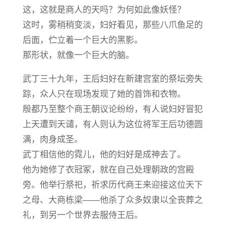
这，这就是商人的天吗？为何如此像妖怪？
这时，雾稍稍变淡，妇好看见，那些八爪鱼足的
后面，伫立着一个巨大的黑影。
那形状，就像一个巨大的脑。
武丁三十九年，王后妇好在新建宫室的祭坛旁失
踪，众人只在现场发现了她的首饰和衣物。
殷都乃至整个商王朝议论纷纷，有人说妇好冒犯
上天遭到天谴，有人则认为这位将军王后功德圆
满，肉身成圣。
武丁相信他的霓儿，他的妇好是成神去了。
他为她修了衣冠冢，就在自己处理朝政的宫殿
旁。他举行祭祀，祈求历代商王来迎接这位天下
之母、大商栋梁——他杀了众多奴隶以全丧葬之
礼，到另一个世界去服侍王后。