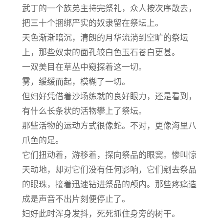
武丁的一个族弟主持完祭礼，众人按次序散去，
把三十个捆绑严实的奴隶留在祭坛上。
天色渐渐暗沉，清朗的月华流淌到空旷的祭坛
上，那些奴隶的面孔较白色玉石苍白更甚。
一双美目在草丛中窥探着这一切。
雾，缓缓而起，模糊了一切。
但妇好凭借着沙场练就的良好眼力，还是看到，
有什么长条状的活物攀上了祭坛。
那些活物的运动方式很像蛇。不对，更像海里八
爪鱼的足。
它们扭动着，游移着，探向祭品的眼窝。惨叫惊
天动地，却对它们没有任何影响，它们剜去祭品
的眼珠，接着迅速钻进祭品的颅内。那些疼痛造
成是声音不出片刻便停止了。
妇好此时浑身发抖，死死抓住身旁的树干。