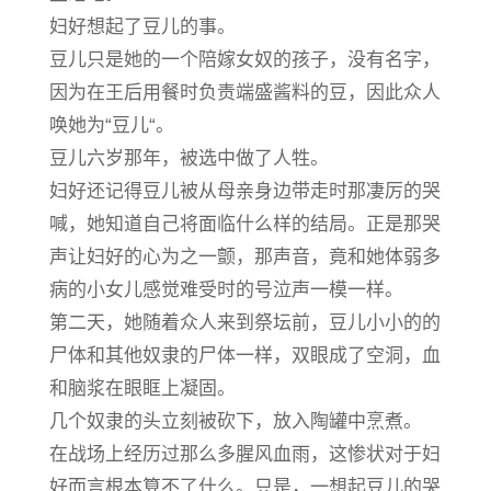
妇好想起了豆儿的事。
豆儿只是她的一个陪嫁女奴的孩子，没有名字，
因为在王后用餐时负责端盛酱料的豆，因此众人
唤她为“豆儿“。
豆儿六岁那年，被选中做了人牲。
妇好还记得豆儿被从母亲身边带走时那凄厉的哭
喊，她知道自己将面临什么样的结局。正是那哭
声让妇好的心为之一颤，那声音，竟和她体弱多
病的小女儿感觉难受时的号泣声一模一样。
第二天，她随着众人来到祭坛前，豆儿小小的的
尸体和其他奴隶的尸体一样，双眼成了空洞，血
和脑浆在眼眶上凝固。
几个奴隶的头立刻被砍下，放入陶罐中烹煮。
在战场上经历过那么多腥风血雨，这惨状对于妇
好而言根本算不了什么。只是，一想起豆儿的哭