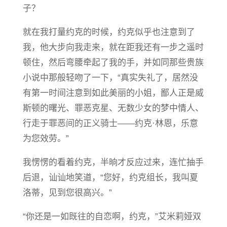
子？
就在我打量约克的时候，约克似乎也注意到了
我，他大步向我走来，就在距我还有一步之遥时
顿住，然后弯腰牵起了我的手，并如同那些贵族
小说中那般轻吻了一下，“真实失礼了，居然没
有第一时间注意到如此美丽的小姐，鄙人正是威
斯顿的曙光、罪恶克星、无数少女的梦中情人、
行走于罪恶间的正义骑士——约克·林恩，乐意
为您效劳。”
我愣愣的看着约克，半晌才反应过来，连忙抽手
后退，讪讪地笑道，“您好，约克组长，我叫夏
洛蒂，见到您很高兴。”
“你还是一如既往的自恋啊，约克，”艾米莉娅双