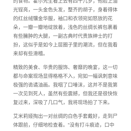
的食物。霍尔先生看上去有四十几岁，他脸上油
光锃亮，一头金色头发，整齐的胡子，身着得体
的红丝绒镶金华服，袖口和衣领宛如怒放的花
朵，一瓣一瓣地绽放着，浅色的丝绸长裤包裹着
有些臃肿的大腿，一副古典时代贵族绅士的打
扮，这似乎是如今上层圈子里的潮流，但在我看
来却有些滑稽。
精致的美食、华贵的服饰、奢靡的晚宴，这一切
都与命案现场显得格格不入，宛如一幅讽刺意味
极强的诡谲油画。我咽了口唾沫，这并不是我第
一次见到死人，虽然有些震撼，但我还是很快恢
复过来，深吸了几口气，我将现场拍了下来。
艾米莉娅掏出一对丝绸的白色手套戴好，走到尸
体跟前，仔细地检查着。“没有打斗痕迹，口中