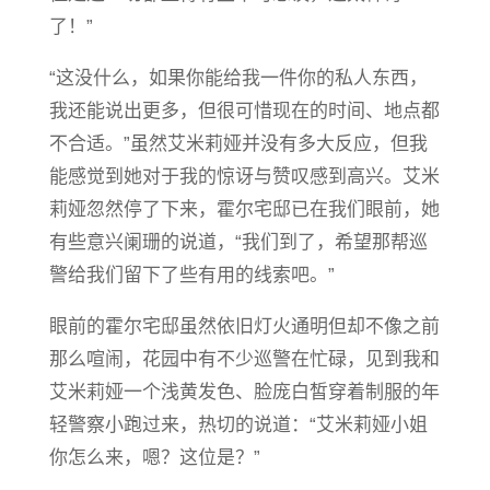
了！”
“这没什么，如果你能给我一件你的私人东西，
我还能说出更多，但很可惜现在的时间、地点都
不合适。”虽然艾米莉娅并没有多大反应，但我
能感觉到她对于我的惊讶与赞叹感到高兴。艾米
莉娅忽然停了下来，霍尔宅邸已在我们眼前，她
有些意兴阑珊的说道，“我们到了，希望那帮巡
警给我们留下
了
些有用的线索吧。”
眼前的霍尔宅邸虽然依旧灯火通明但却不像之前
那么喧闹，花园中有不少巡警在忙碌，见到我和
艾米莉娅一个浅黄发色、脸庞白皙穿着制服的年
轻警察小跑过来，热切的说道：“艾米莉娅小姐
你怎么来，嗯？这位是？”