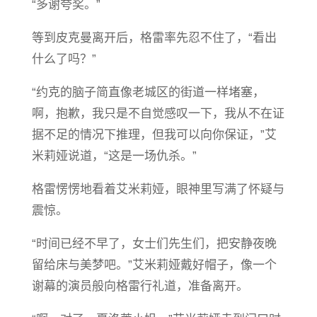
“多谢夸奖。”
等到皮克曼离开后，格雷率先忍不住了，“看出
什么了吗？”
“约克的脑子简直像老城区的街道一样堵塞，
啊，抱歉，我只是不自觉感叹一下，我从不在证
据不足的情况下推理，但我可以向你保证，”艾
米莉娅说道，“这是一场仇杀。”
格雷愣愣地看着艾米莉娅，眼神里写满了怀疑与
震惊。
“时间已经不早了，女士们先生们，把安静夜晚
留给床与美梦吧。”艾米莉娅戴好帽子，像一个
谢幕的演员般向格雷行礼道，准备离开。