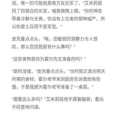
说，唯一的可能就是南方反抗军了，”艾米莉娅
捋了捋银白的长发，嘴角微微上翘，“你的神态
带着冷静与无畏，但没有上位者的那种威严，所
以你是士兵而不是军官。”
皮克曼点点头，“唉，您敏锐的洞察力令人惊
叹，那么您找我是有什么事吗？”
“这些食物是你为霍尔先生准备的吗？”
“是的没错，”皮克曼点点头，“当时我正清点明天
所需的食材，霍尔老爷来到厨房告诉我他有些
饿，于是我便为霍尔老爷准备了一桌菜。”
“需要这么多吗？”艾米莉娅用手撑着脑袋，看似
不经意地问道。