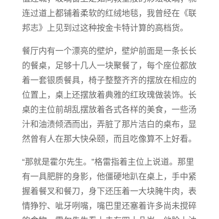
连过道上都铺着柔软的红绒地毯，我曾经在《联
邦志》上见到过这种按金卡特计算的高档货。
餐厅内有一个漂亮的壁炉，壁炉前面是一条长长
的餐桌，足够十几人一块聚餐了，每个座位都放
着一套银质餐具，椅子整整齐齐的摆放在相应的
位置上，桌上还摆放着典雅的红玫瑰做装饰。长
桌的主位前胡乱摆放着各式各样的美食，一些汤
汁和油渍倾洒而出，弄脏了那片洁白的桌布，显
然曾有人在那大快朵颐，而且吃
像
算不上好看。
“那就是霍尔先生。”格雷指着主位上说道。那里
有一具肥胖的身影，他僵硬地趴在桌上，手中紧
握着餐叉和餐刀，身下还压着一大块腌牛肉，表
情狰狞、呲牙咧嘴，嘴巴里还塞着许多尚未搅碎