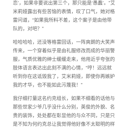
恋’，如果非要说出第三个，那只能是‘愚蠢’。”艾
米莉娅露出有些苦恼的表情，叹了口气，她对格
雷问道，“如果我所料不
差
，这个案子是由他带
队的，对吧？”
哈哈哈哈，还没等格雷回话，一阵爽朗的大笑声
传来，一个穿着似乎是由礼服修改而成的华丽警
服，气质优雅的绅士缓缓走来，他用近乎夸张的
肢体语言表达出此刻不满的心情，“哼！远远就
听到你在这诋毁我了，艾米莉娅，即使你再嫉妒
我的才华，也不能如此污蔑我！”
我仔细打量这名约克组长，如果不细看的话他与
那些世家少爷几乎没什么分别，英俊的外貌、名
贵的装饰，处处都在彰显他的与众不同，只是只
是不知为何约克总让我觉得他好像不太聪明的样