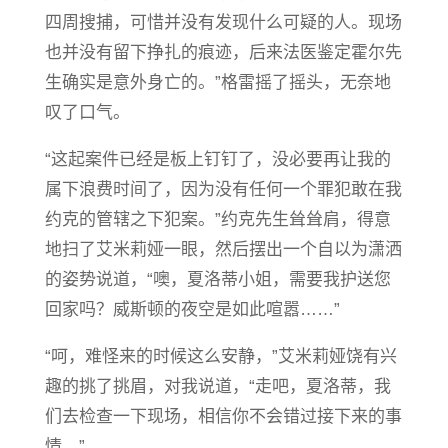
四周搜捕，可惜并没有发现什么可疑的人。现场
也并没有留下挣扎的痕迹，后来法医鉴定霍尔先
生确实是意外身亡的。”格雷摇了摇头，无奈地
叹了口气。
“这起案件已经是板上钉钉了，没必要再让我的
属下浪费时间了，因为没有任何一个罪犯敢在我
约克的管辖之下犯案。”约克先生耸耸肩，得意
地扫了艾米莉娅一眼，然后摆出一个自以为潇洒
的姿势说道，“噢，夏洛蒂小姐，需要我护送您
回家吗？威斯顿的夜空是如此喧嚣……”
“呵，难怪来的时候这么安静，”艾米莉娅饶有兴
趣的挑了挑眉，对我说道，“走吧，夏洛蒂，我
们去检查一下现场，相信你不会错过接下来的事
情。”