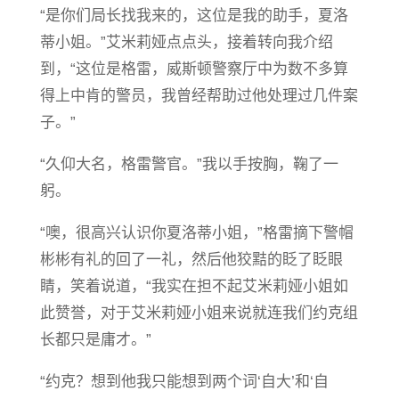
“是你们局长找我来的，这位是我的助手，夏洛
蒂小姐。”艾米莉娅点点头，接着转向我介绍
到，“这位是格雷，威斯顿警察厅中为数不多算
得上中肯的警员，我曾经帮助过他处理过几件案
子。”
“久仰大名，格雷警官。”我以手按胸，鞠了一
躬。
“噢，很高兴认识你夏洛蒂小姐，”格雷摘下警帽
彬彬有礼的回了一礼，然后他狡黠的眨了眨眼
睛，笑着说道，“我实在担不起艾米莉娅小姐如
此赞誉，对于艾米莉娅小姐来说就连我们约克组
长都只是庸才。”
“约克？想到他我只能想到两个词‘自大’和‘自