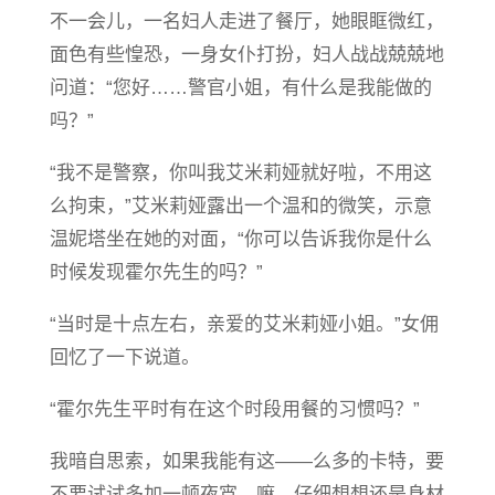
不一会儿，一名妇人走进了餐厅，她眼眶微红，
面色有些惶恐，一身女仆打扮，妇人战战兢兢地
问道：“您好……警官小姐，有什么是我能做的
吗？”
“我不是警察，你叫我艾米莉娅就好啦，不用这
么拘束，”艾米莉娅露出一个温和的微笑，示意
温妮塔坐在她的对面，“你可以告诉我你是什么
时候发现霍尔先生的吗？”
“当时是十点左右，亲爱的艾米莉娅小姐。”女佣
回忆了一下说道。
“霍尔先生平时有在这个时段用餐的习惯吗？”
我暗自思索，如果我能有这——么多的卡特，要
不要试试多加一顿夜宵，嘛，仔细想想还是身材