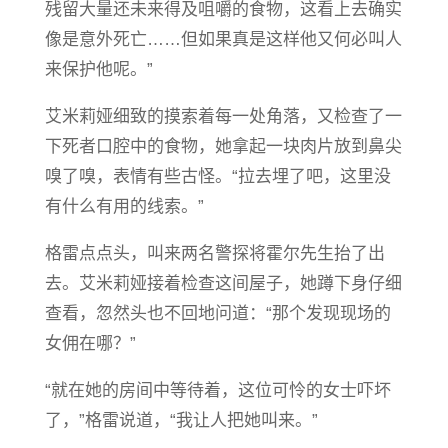
残留大量还未来得及咀嚼的食物，这看上去确实
像是意外死亡……但如果真是这样他又何必叫人
来保护他呢。”
艾米莉娅细致的摸索着每一处角落，又检查了一
下死者口腔中的食物，她拿起一块肉片放到鼻尖
嗅了嗅，表情有些古怪。“拉去埋了吧，这里没
有什么有用的线索。”
格雷点点头，叫来两名警探将霍尔先生抬了出
去。艾米莉娅接着检查这间屋子，她蹲下身仔细
查看，忽然头也不回地问道：“那个发
现
现场的
女佣在哪？”
“就在她的房间中等待着，这位可怜的女士吓坏
了，”格雷说道，“我让人把她叫来。”