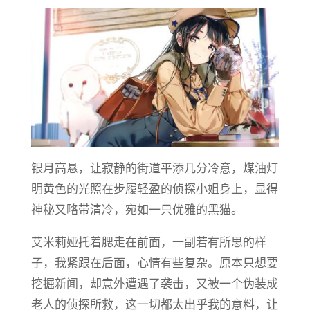
银月高悬，让寂静的街道平添几分冷意，煤油灯
明黄色的光照在步履轻盈的侦探小姐身上，显得
神秘又略带清冷，宛如一只优雅的黑猫。
艾米莉娅托着腮走在前面，一副若有所思的样
子，我紧跟在后面，心情有些复杂。原本只想要
挖掘新闻，却意外遭遇了袭击，又被一个伪装成
老人的侦探所救，这一切都太出乎我的意料，让