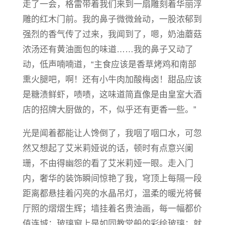
走了一会，格雷带着我们来到一扇雕刻着华丽浮
雕的红木门前。我的鼻子微微耸动，一股浓郁到
强烈的香气传了过来，我闻到了，嗯，奶油蘑菇
浓汤还有黄油面包的味道……我的鼻子又动了
动，低声喃喃道，“主食应该是香草烤鸡和南部
熏火腿吧，啊！还有小牛肉加酸梅卤！甜品应该
是糖渍鲜虾，啧啧，这味道简直像是由皇室大酒
店的招牌大厨做的，不，似乎还有更香一些。”
光是闻着都能让人馋倒了，我咽了咽口水，可忽
然又想起了艾米莉娅说的话，顿时有点意兴阑
珊，不由得幽怨的看了艾米莉娅一眼。走入门
内，奢华的装饰瞬间惊艳了我，穹顶上每隔一段
距离都悬挂着闪亮的水晶吊灯，温柔的暖光将餐
厅照
的
熠熠生辉；墙挂着名贵油画，每一幅都价
值连城；玻璃窗上是如同教堂般的彩绘玻璃；就