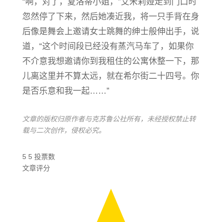
“啊，对了，夏洛蒂小姐，”艾米莉娅走到门口时
忽然停了下来，然后她凑近我，将一只手背在身
后像是舞会上邀请女士跳舞的绅士般伸出手，说
道，“这个时间段已经没有蒸汽马车了，如果你
不介意我想邀请你到我租住的公寓休整一下，那
儿离这里并不算太远，就在希尔街二十四号。你
是否乐意和我一起……”
文章的版权归原作者与克苏鲁公社所有，未经授权禁止转
载与二次创作，侵权必究。
5
5
投票数
文章评分