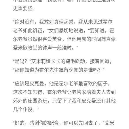
更重要些。
“绝对没有，我敢对真理起誓，我从未见过霍尔
老爷如此饥饿，”女佣恳切地说道，“要知道，霍
尔老爷虽然很喜爱美食，但他用餐的时间简直像
圣米歇教堂的钟声一般准时。”
“是吗？”艾米莉娅长长的睫毛眨动，接着问道，
“那你知道为霍尔先生准备晚餐的是谁吗？”
“应该是皮克曼，他是霍尔老爷最喜欢的厨子，
这次不知怎得，霍尔老爷让老管家陪着夫人去到
郊外的庄园游玩，只留下了我和皮克曼还有其他
几个仆役。”
“好的，感谢你的配合，你可以先回去了，”艾米