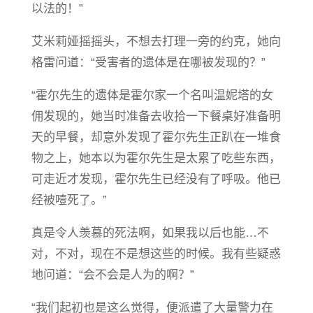
以法的！”
艾米莉娅摇摇头，不想去打理一旁的约克，她向
格雷问道：“受害者的遗体是在哪被发现的？”
“霍尔先生的遗体是霍尔家一个名叫温妮塔的女
佣发现的，她当时准备去收拾一下餐桌好准备明
天的早餐，却意外发现了霍尔先生正趴在一堆食
物之上，她本以为霍尔先生是太累了吃些东西，
可走近才发现，霍尔先生已经没有了呼吸。他已
经被噎死了。”
真是令人羡慕的死法啊，如果我以后也能…不
对，不对，现在不是想这些的时候。我有些疑惑
地问道：“会不会是人为的啊？”
“我们起初也是这么觉
得
，便派遣了大量警力在