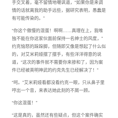
手交叉着，毫不留情地嘲讽道，“如果你是来调
情的话就离我的助手远些，据研究表明，愚蠢是
有可能传染的。”
“你这个傲慢的混蛋！啊啊……真理在上，我唯
独不能在你这家伙面前保持一名绅士的风度，”
约克恼怒的跺跺脚，但随即又像是想起了什么似
的，对艾米莉娅摆了摆手，有些洋洋得意的说
道，“这次的事件就不需要你来掺和了，因为案
件已经被英明神武的约克先生已经解决了！”
“呵。”艾米莉娅看都没看约克一眼，只从鼻子里
哼出一个音，来表达她此刻的不屑一顾。
“你这混蛋！”
“这是真的，虽然还有些疑点，但这个案件确实