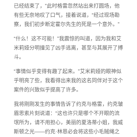
已经结束了，”此时格雷忽然站出来打圆场，他
有些无奈地叹了口气，接着说道，“经过现场勘
察，我们初步断定霍尔先生的死是一个意外。”
“什么！这不可能！”我震惊的叫道，因为我和艾
米莉娅分明撞见了凶手逃离，甚至与其展开了搏
斗。
“事情似乎变得有趣了起来。”艾米莉娅的眼神似
乎明亮了些，我看得出来我的这名同伴对于这个
案件的兴致似乎提高了许多。
我将刚刚发生的事情告诉了约克与格雷，约克皱
眉思索片刻说道：“这也许只是
哪
个不开眼的流
氓所为，请不用担心，美丽的夏洛蒂小姐，我威
斯顿之光——约克·林恩必会将这些小毛贼绳之