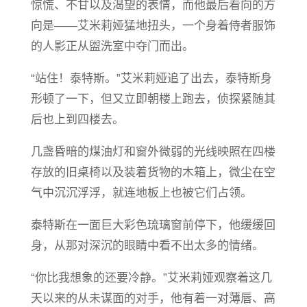
惊慌、不甘以及渴望的表情，而他最后看向的方
向是——艾米莉娅猛地扭头，一个身着侍者服饰
的人影正从盥洗室中夺门而出。
“站住！泰特斯。”艾米莉娅追了出去，泰特斯身
形顿了一下，但又立即朝楼上跑去，侦探紧随其
后也上到四楼去。
几盏昏暗的煤油灯和窗外微弱的光线映照在四楼
存放的旧桌椅以及装着货物的木箱上，微尘在空
气中沉沉浮浮，就连地板上也被它们占领。
泰特斯在一面巨大彩色琉璃窗前停下，他缓缓回
身，从那对深沉的眼睛中看不出太多的情绪。
“你比我想象的还要冷静。”艾米莉娅观察着这几
天以来的从未谋面的对手，他有着一对薄唇、高