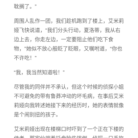
耽搁了。”
周围人乱作一团，我们趁机跑到了楼上，艾米莉
娅飞快说道，“我们分头行动，夏洛蒂，我从右
边上去，你走左边，一定要阻止他们吃下食
物，”她似不放心般眨了眨眼，又嘱咐道，“你也
不许吃！”
“我，我当然知道啦！”
尽管我的同伴并不承认，但这个时候的侦探小姐
不可避免的带有鲁莽冲动的坏毛病，在事后艾米
莉娅向我转述她接下来的经历时，她的表情就像
是个闹别扭的孩子。
艾米莉娅出现在楼梯口时吓到了一个正在下楼的