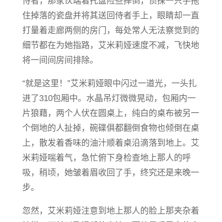
侍者，那家伙端着托盘险些摔倒，侦探一只手拖
住掉落的瓷盘并将其送回侍者手上，眼睛却一直
打量着走廊两侧的房门，每处常人无法察觉到的
细节都在为她指路，艾米莉娅速度不减，飞快地
将一间间房间排除。
“就是这里！”艾米莉娅眼中闪过一道光，一头扎
进了310包厢中。水晶吊灯微微晃动，包厢内一
片狼藉，两个人伏在圆桌上，纯白的桌布被另一
个倒地的人扯掉，碗碟俱都翻倒食物也倾倒在桌
上，散发着香味的油汁顺着桌沿滴落到地上。艾
米莉娅喘着气，急忙俯下身检查地上那人的呼
吸，稍顷，她皱着眉收回了手，终究还是来晚一
步。
忽然，艾米莉娅注意到地上那人的脸上那夹杂着