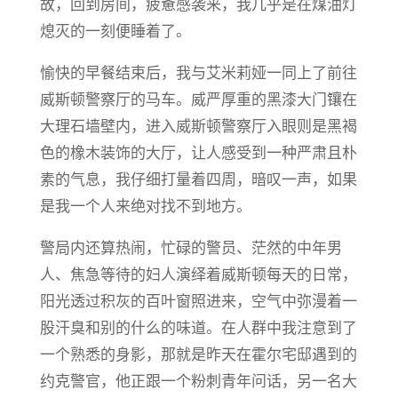
故，回到房间，疲惫感袭来，我几乎是在煤油灯
熄灭的一刻便睡着了。
愉快的早餐结束后，我与艾米莉娅一同上了前往
威斯顿警察厅的马车。威严厚重的黑漆大门镶在
大理石墙壁内，进入威斯顿警察厅入眼则是黑褐
色的橡木装饰的大厅，让人感受到一种严肃且朴
素的气息，我仔细打量着四周，暗叹一声，如果
是我一个人来绝对找不到地方。
警局内还算热闹，忙碌的警员、茫然的中年男
人、焦急等待的妇人演绎着威斯顿每天的日常，
阳光透过积灰的百叶窗照进来，空气中弥漫着一
股汗臭和别的什么的味道。在人群中我注意到了
一个熟悉的身影，那就是昨天在霍尔宅邸遇到的
约克警官，他正跟一个粉刺青年问话，另一名大