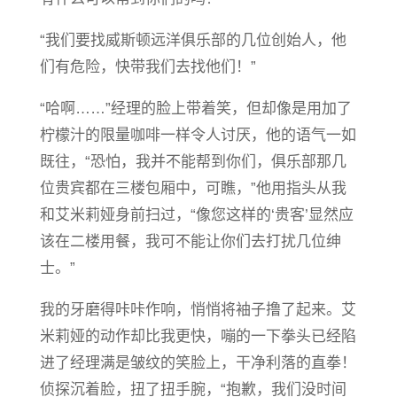
“我们要找威斯顿远洋俱乐部的几位创始人，他
们有危险，快带我们去找他们！”
“哈啊……”经理的脸上带着笑，但却像是用加了
柠檬汁的限量咖啡一样令人讨厌，他的语气一如
既往，“恐怕，我并不能帮到你们，俱乐部那几
位贵宾都在三楼包厢中，可瞧，”他用指头从我
和艾米莉娅身前扫过，“像您这样的‘贵客’显然应
该在二楼用餐，我可不能让你们去打扰几位绅
士。”
我的牙磨得咔咔作响，悄悄将袖子撸了起来。艾
米莉娅的动作却比我更快，嘣的一下拳头已经陷
进了经理满是皱纹的笑脸上，干净利落的直拳！
侦探沉着脸，扭了扭手腕，“抱歉，我们没时间