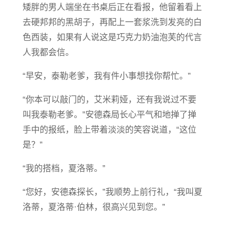
矮胖的男人端坐在书桌后正在看报，他留着看上
去硬邦邦的黑胡子，再配上一套浆洗到发亮的白
色西装，如果有人说这是巧克力奶油泡芙的代言
人我都会信。
“早安，泰勒老爹，我有件小事想找你帮忙。”
“你本可以敲门的，艾米莉娅，还有我说过不要
叫我泰勒老爹。”安德森局长心平气和地掸了掸
手中的报纸，脸上带着淡淡的笑容说道，“这位
是？”
“我的搭档，夏洛蒂。”
“您好，安德森探长，”我顺势上前行礼，“我叫夏
洛蒂，夏洛蒂·伯林，很高兴见到您。”