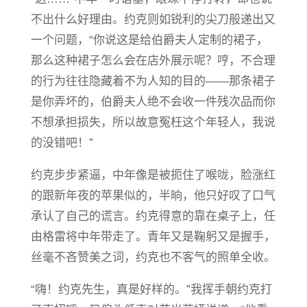
不出什么好理由。约克则如锐利的尖刀般递出又
一个问题，“你说这是给伯爵夫人定制的裙子，
那么这种裙子怎么会在店外展示呢？哼，不合理
的行为往往隐藏着不为人知的目的——那条裙子
是你弄坏的，伯爵夫人绝不会收一件残次品而你
不想承担损失，所以故意冤枉这个年轻人，我说
的没错吧！”
约克步步紧逼，中年像是被扼住了喉咙，脸涨红
的跟新年夜的苹果似的，半晌，他只好叹了口气
承认了自己的谎言。约克得意的靠在桌子上，任
由格雷将中年带走了。青年又是鞠躬又是握手，
丝毫不吝赞美之词，约克也不客气的照单全收。
“嗨！约克先生，真是好样的。”我挥手朝约克打