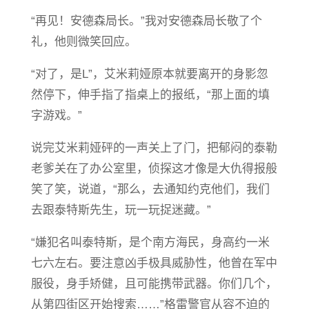
“再见！安德森局长。”我对安德森局长敬了个
礼，他则微笑回应。
“对了，是L”，艾米莉娅原本就要离开的身影忽
然停下，伸手指了指桌上的报纸，“那上面的填
字游戏。”
说完艾米莉娅砰的一声关上了门，把郁闷的泰勒
老爹关在了办公室里，侦探这才像是大仇得报般
笑了笑，说道，“那么，去通知约克他们，我们
去跟泰特斯先生，玩一玩捉迷藏。”
“嫌犯名叫泰特斯，是个南方海民，身高约一米
七六左右。要注意凶手极具威胁性，他曾在军中
服役，身手矫健，且可能携带武器。你们几个，
从第四街区开始搜索……”格雷警官从容不迫的