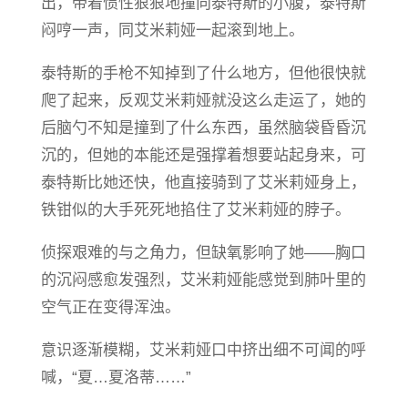
出，带着惯性狠狠地撞向泰特斯的小腹，泰特斯
闷哼一声，同艾米莉娅一起滚到地上。
泰特斯的手枪不知掉到了什么地方，但他很快就
爬了起来，反观艾米莉娅就没这么走运了，她的
后脑勺不知是撞到了什么东西，虽然脑袋昏昏沉
沉的，但她的本能还是强撑着想要站起身来，可
泰特斯比她还快，他直接骑到了艾米莉娅身上，
铁钳似的大手死死地掐住了艾米莉娅的脖子。
侦探艰难的与之角力，但缺氧影响了她——胸口
的沉闷感愈发强烈，艾米莉娅能感觉到肺叶里的
空气正在变得浑浊。
意识逐渐模糊，艾米莉娅口中挤出细不可闻的呼
喊，“夏…夏洛蒂……”