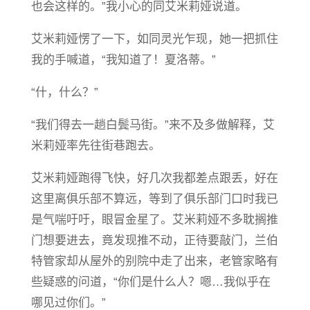
也会这样的。”我小心的同艾米莉娅说道。
艾米莉娅愣了一下，如同灵光乍现，她一把抓住
我的手喊道，“我知道了！夏洛蒂。”
“什，什么？”
“我们得去一趟白鬓马街。”来不及多做解释，艾
米莉娅率先往街巷跑去。
艾米莉娅跑得飞快，好几次我都差点跟丢，好在
这里离俱乐部不算远，等到了俱乐部门口时我已
是气喘吁吁，眼冒金星了。艾米莉娅不多耽搁推
门想要进去，竟发现推不动，正待要敲门，兰伯
特管家却从屋外的别院中走了出来，老管家略有
些疑惑的问道，“你们是什么人？嗯…我似乎在
哪见过你们。”