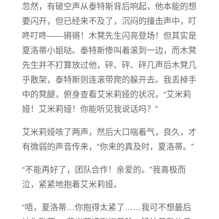
忽然，有破空声从泰特斯背后响起，他本能的想
要闪开，但已经来不及了，沉闷的撞击声中，叮
咚叮咚——锵锵！木凳先生闪亮登场！但其实是
夏洛蒂小姐哒。泰特斯惨叫着滚到一边，而木凳
先生并不打算放过他，砰、砰、砰几声后木凳几
乎散架，泰特斯则连滚带爬的躲开去。我丢掉手
中的凳腿，俯身查看艾米莉娅的状况，“艾米莉
娅！艾米莉娅！你能听见我说话吗？”
艾米莉娅咳了两声，然后大口喘着气，良久，才
有微弱的声音传来，“你来的真及时，夏洛蒂。”
“不能再好了，团队合作！亲爱的。”我喜极而
泣，紧紧地抱着艾米莉娅。
“唔，夏洛蒂…你抱得太紧了……我可不想最后