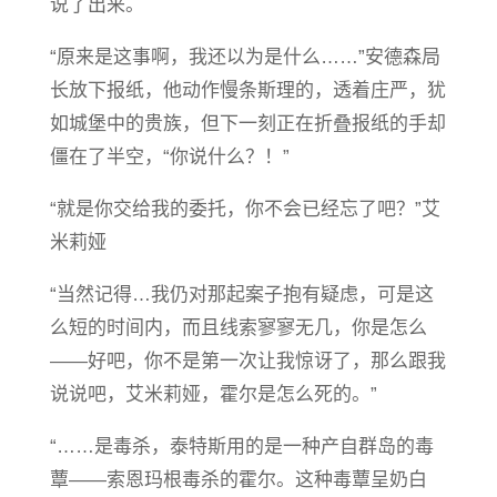
说了出来。
“原来是这事啊，我还以为是什么……”安德森局
长放下报纸，他动作慢条斯理的，透着庄严，犹
如城堡中的贵族，但下一刻正在折叠报纸的手却
僵在了半空，“你说什么？！”
“就是你交给我的委托，你不会已经忘了吧？”艾
米莉娅
“当然记得…我仍对那起案子抱有疑虑，可是这
么短的时间内，而且线索寥寥无几，你是怎么
——好吧，你不是第一次让我惊讶了，那么跟我
说说吧，艾米莉娅，霍尔是怎么死的。”
“……是毒杀，泰特斯用的是一种产自群岛的毒
蕈——索恩玛根毒杀的霍尔。这种毒蕈呈奶白