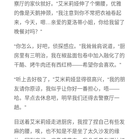
察厅的家伙就好。”艾米莉娅伸了个懒腰，优雅
的像是天鹅抻颈，“我注意到你不常把衣袖卷起
来，今天，嗯…亲爱的夏洛蒂小姐，你给我留了
晚餐对吗？”
“你怎么，好吧，侦探感应。”我耸耸肩说道，“厨
房里有三明治，我在椒盐面包卷中加入融化了的
干酪、烤牛肉还有西红柿——希望你会喜欢。”
“听上去好极了，”艾米莉娅显得很高兴，“我的朋
友请你原谅，我似乎让你好一番担心，唔——
哈。早点去休息吧，明早我们还得去警察厅一
趟。”
目送着艾米莉娅走进厨房，我捏了捏自己有些发
麻的腰，唉，也不知是不是坐了太久沙发的缘