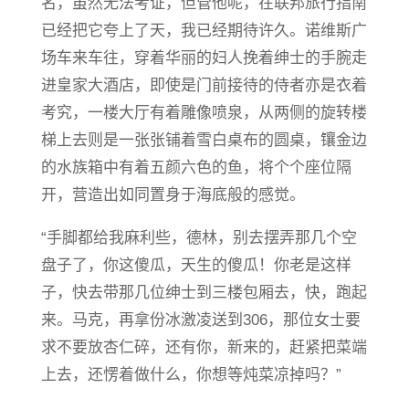
名，虽然无法考证，但管他呢，在联邦旅行指南
已经把它夸上了天，我已经期待许久。诺维斯广
场车来车往，穿着华丽的妇人挽着绅士的手腕走
进皇家大酒店，即使是门前接待的侍者亦是衣着
考究，一楼大厅有着雕像喷泉，从两侧的旋转楼
梯上去则是一张张铺着雪白桌布的圆桌，镶金边
的水族箱中有着五颜六色的鱼，将个个座位隔
开，营造出如同置身于海底般的感觉。
“手脚都给我麻利些，德林，别去摆弄那几个空
盘子了，你这傻瓜，天生的傻瓜！你老是这样
子，快去带那几位绅士到三楼包厢去，快，跑起
来。马克，再拿份冰激凌送到306，那位女士要
求不要放杏仁碎，还有你，新来的，赶紧把菜端
上去，还愣着做什么，你想等炖菜凉掉吗？”