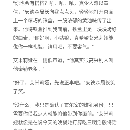
“你也会有搭档？吼、吼、吼，真令人难以置
信，”安德森局长向我点点头，轻轻地打开桌面
上一个精巧的铁盒，一股浓郁的黄油味传了出
来。他将铁盒推到我面前，铁盒里是一块块烤好
的曲奇，“你好啊，小姑娘，真希望艾米莉娅能
像你一样礼貌，请用吧，不要客气。”
艾米莉娅在一侧低声道，“他其实很高兴别人叫
他泰勒老爹。”
“好了，艾米莉娅，先说正事吧。”安德森局长笑
了笑。
“没什么，我只是确认了霍尔案的嫌犯身份，只
需要你借我点人就能将他带到你面前。”艾米莉
娅就像是在说今天的晚餐她打算吃三明治般将话