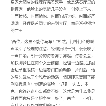
皇家大酒店的经理挥舞着双手，像是演奏厅里的
指挥家，他脸上的表情几乎没有一刻停止下来，
时而愤怒、时而愉悦、时而谄媚讨好、时而威严
满满。经理昂首阔步的来到大厅，像是巡视领地
的君王。
“两位，这里不能停马车！”忽然，门外门童的喊
声吸引了经理的注意。经理抬眼一扫，低低吹了
一声口哨，朝一旁的侍者努了努嘴。侍者会意，
加快脚步拦在两个女士前面，经理一边擦拭那副
金边单框眼镜一边瞄着门口的动静，片刻后，他
的眉头皱成了个难看的漩涡，但随即又变回了那
副高傲且有些刻薄的嘴脸，“退到一边去，麦
克，你连这点小事都做不好，这就是为什么我是
经理而你只是个服务生。好了，两位——小姐，
有什么可以帮到你们的吗？”