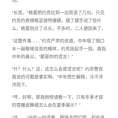
他。
“长官。”格雷把约克拉到一边耳语了几句，只见
约克的表情略显错愕僵硬，摆了摆手说了些什
么，格雷则点了点头，不多时，二人便回来了。
“这整件事……”约克严肃的说道，中年咽了咽口
水一副敬候佳音的模样，约克抬起手一指，直指
中年的鼻尖，“都是你的谎言！”
“什？什么？这，这怎么会是谎言呢？约克警官
我说的可都是事实啊。”中年慌忙解释，冷汗涔
涔而下。
“哼，好啊，那我倒想请教一下，只有冬季才穿
的雪雕皮舞裙怎么会在夏季展示？”
“这……”中年一时语塞，眼珠不停打转，却也说