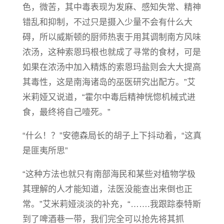
色，微苦，其中毒表现为发麻、感知失常、精神
错乱和抑制，不过只是摄入少量不会有什么大
碍，所以威斯顿的厨师热衷于用其调制南方风味
浓汤，这种索恩玛根也就成了寻常的食材，可是
如果在浓汤中加入精炼的索恩玛盐则会大大提高
其毒性，这是南海诸岛的巫医研究出配方。”艾
米莉娅又说道，“霍尔中毒后精神恍惚机械式进
食，最终将自己噎死。”
“什么！？”安德森局长的胡子上下抖动着，“这真
是匪夷所思”
“这种方法也就只有南部海民和某些对植物学极
其理解的人才能知道，法医没能查出来倒也正
常。”艾米莉娅淡淡的补充，“…….我跟踪泰特斯
到了啤酒巷一带，我们完全可以抢先将其抓