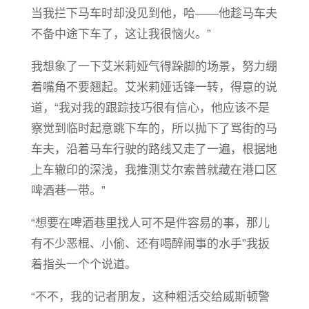
当我拦下马车时却没见到他，哈——他趁马车夫
不备中途下车了，这让我很恼火。”
我想象了一下艾米莉娅气得跺脚的场景，努力绷
着嘴角不要翘起。艾米莉娅话锋一转，得意的说
道，“我对我的跟踪技巧很有信心，他应该不是
察觉到临时起意跳下车的，所以抛下了骂街的马
车夫，沿着马车行驶的路线又走了一遍，根据地
上车辙印的深浅，我推测艾尔索普就藏在港口区
啤酒巷一带。”
“想要在啤酒巷里找人可不是件容易的事，那儿
有不少恶棍、小偷、还有喝醉闹事的水手”我扳
着指头一个个说道。
“不不，我的记者朋友，这种粗活交给威斯顿警