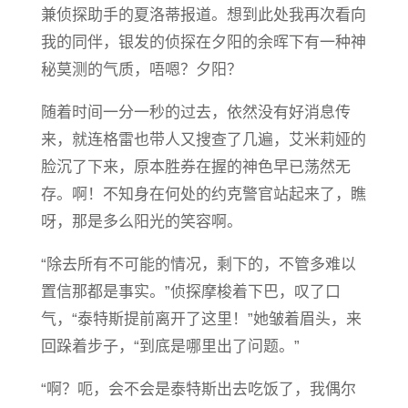
兼侦探助手的夏洛蒂报道。想到此处我再次看向
我的同伴，银发的侦探在夕阳的余晖下有一种神
秘莫测的气质，唔嗯？夕阳？
随着时间一分一秒的过去，依然没有好消息传
来，就连格雷也带人又搜查了几遍，艾米莉娅的
脸沉了下来，原本胜券在握的神色早已荡然无
存。啊！不知身在何处的约克警官站起来了，瞧
呀，那是多么阳光的笑容啊。
“除去所有不可能的情况，剩下的，不管多难以
置信那都是事实。”侦探摩梭着下巴，叹了口
气，“泰特斯提前离开了这里！”她皱着眉头，来
回跺着步子，“到底是哪里出了问题。”
“啊？呃，会不会是泰特斯出去吃饭了，我偶尔