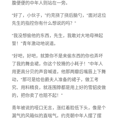
腹便便的中年人则站在一旁。
“好了，小伙子，”约克挠了挠后脑勺，“面对这位
先生的指控你有什么想说的吗？”
“我没想偷他的东西，先生，我敢对大地母神起
誓！”青年激动地说道。
“好吧，好吧，就算你不是来偷东西的你也弄坏
了我的舞会裙，你这个狡猾的小耗子！”中年人
用更高分贝的声音喊道，他那两瓣后嘴唇上下舞
动，“那可是给伯爵夫人准备的裙子，做工考
究、用料精良，就连围脖都是用上好的雪貂皮做
的，把你卖了也赔不起！”
青年被说的哑口无言，涨红着脸低下头，像是个
漏气的风箱似的直喘气。约克朝中年人摆了摆