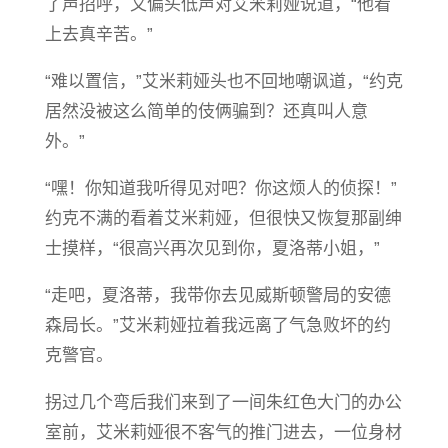
了声招呼，又偏头低声对艾米莉娅说道，“他看
上去真辛苦。”
“难以置信，”艾米莉娅头也不回地嘲讽道，“约克
居然没被这么简单的伎俩骗到？还真叫人意
外。”
“嘿！你知道我听得见对吧？你这烦人的侦探！”
约克不满的看着艾米莉娅，但很快又恢复那副绅
士摸样，“很高兴再次见到你，夏洛蒂小姐，”
“走吧，夏洛蒂，我带你去见威斯顿警局的安德
森局长。”艾米莉娅拉着我远离了气急败坏的约
克警官。
拐过几个弯后我们来到了一间朱红色大门的办公
室前，艾米莉娅很不客气的推门进去，一位身材