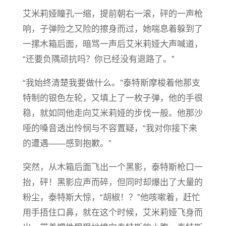
艾米莉娅瞳孔一缩，提前朝右一滚，砰的一声枪
响，子弹险之又险的擦身而过，她喘息着躲到了
一摞木箱后面，暗骂一声后艾米莉娅大声喊道，
“还要负隅顽抗吗？你已经没有退路了。”
“我始终清楚我要做什么。”泰特斯摩梭着他那支
特制的银色左轮，又填上了一枚子弹，他的手很
稳，就如同他走向艾米莉娅的步伐一般。他那沙
哑的嗓音透出怜悯与不容置疑，“我对你接下来
的遭遇——感到抱歉。”
突然，从木箱后面飞出一个黑影，泰特斯枪口一
抬，砰！黑影应声而碎，但同时却爆出了大量的
粉尘，泰特斯大惊，“胡椒！？”他咳嗽着，赶忙
用手捂住口鼻，就在这个时候，艾米莉娅飞身而