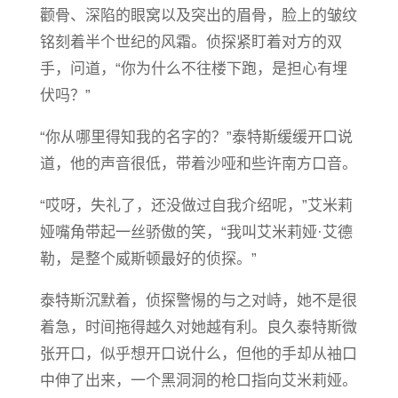
颧骨、深陷的眼窝以及突出的眉骨，脸上的皱纹
铭刻着半个世纪的风霜。侦探紧盯着对方的双
手，问道，“你为什么不往楼下跑，是担心有埋
伏吗？”
“你从哪里得知我的名字的？”泰特斯缓缓开口说
道，他的声音很低，带着沙哑和些许南方口音。
“哎呀，失礼了，还没做过自我介绍呢，”艾米莉
娅嘴角带起一丝骄傲的笑，“我叫艾米莉娅·艾德
勒，是整个威斯顿最好的侦探。”
泰特斯沉默着，侦探警惕的与之对峙，她不是很
着急，时间拖得越久对她越有利。良久泰特斯微
张开口，似乎想开口说什么，但他的手却从袖口
中伸了出来，一个黑洞洞的枪口指向艾米莉娅。