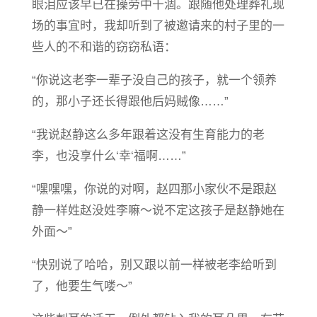
眼泪应该早已在操劳中干涸。跟随他处理葬礼现
场的事宜时，我却听到了被邀请来的村子里的一
些人的不和谐的窃窃私语：
“你说这老李一辈子没自己的孩子，就一个领养
的，那小子还长得跟他后妈贼像……”
“我说赵静这么多年跟着这没有生育能力的老
李，也没享什么‘幸‘福啊……”
“嘿嘿嘿，你说的对啊，赵四那小家伙不是跟赵
静一样姓赵没姓李嘛～说不定这孩子是赵静她在
外面～”
“快别说了哈哈，别又跟以前一样被老李给听到
了，他要生气喽～”