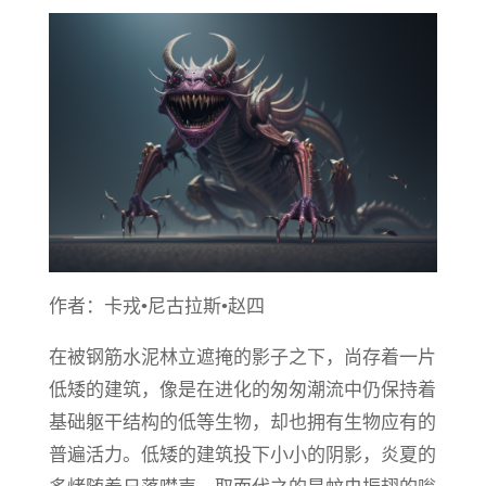
作者：卡戎•尼古拉斯•赵四
在被钢筋水泥林立遮掩的影子之下，尚存着一片
低矮的建筑，像是在进化的匆匆潮流中仍保持着
基础躯干结构的低等生物，却也拥有生物应有的
普遍活力。低矮的建筑投下小小的阴影，炎夏的