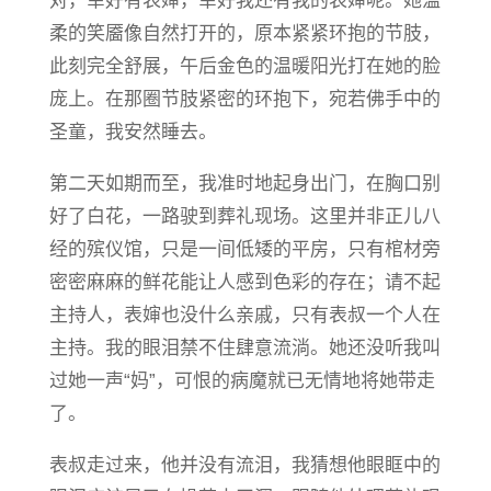
对，幸好有表婶，幸好我还有我的表婶呢。她温
柔的笑靥像自然打开的，原本紧紧环抱的节肢，
此刻完全舒展，午后金色的温暖阳光打在她的脸
庞上。在那圈节肢紧密的环抱下，宛若佛手中的
圣童，我安然睡去。
第二天如期而至，我准时地起身出门，在胸口别
好了白花，一路驶到葬礼现场。这里并非正儿八
经的殡仪馆，只是一间低矮的平房，只有棺材旁
密密麻麻的鲜花能让人感到色彩的存在；请不起
主持人，表婶也没什么亲戚，只有表叔一个人在
主持。我的眼泪禁不住肆意流淌。她还没听我叫
过她一声“妈”，可恨的病魔就已无情地将她带走
了。
表叔走过来，他并没有流泪，我猜想他眼眶中的