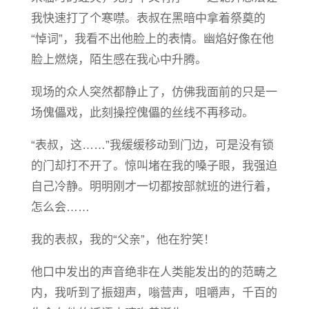
我快速打了个寒噤。表叔在黑暗中拿着祭奠的
“悼词”，我看不出他脸上的表情。幽焰好像在他
脸上燃烧，陌生感在我心中升腾。
现场的众人突然都静止了，仿佛我面前的只是一
场傀儡戏，此刻操控傀儡的丝线不再移动。
“表叔，这……”我缓缓移动到门边，可是没有锁
的门却打不开了。惊叫堵在我的嗓子眼，我强迫
自己冷静。明明刚才一切都按部就班的进行着，
怎么会……
我的表叔，我的“父亲”，他在狞笑！
他口中发出的声音绝非在人类能发出的的范畴之
内，我听到了振翅声，嗡营声，咀嚼声，千百的