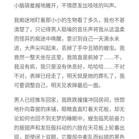
小脑袋羞赧地撇开，不情愿发出吱吱的叫声。
我痴迷地盯着那小小的生物看了多久，我也不甚
清楚了，只记得男人聒噪的音乐声将我从这温柔
而怪异的痴迷中唤醒，意识到自己一天滴水未
进，大声尖叫起来，丢掉了手中丑陋的蝗虫。我
竟然一整天坐在这里，我简直是疯掉了……不，
我没有疯，我只是没有休息好，哈哈哈……不对
不对，表婶已经走了，明天就是她的葬礼了，我
可要调整自己，明天见表婶最后一面。
男人已经推车回家，我跌跌撞撞冲回房间，恍惚
地扑向靠窗的床铺，眼睛直直盯着天花板，却无
论如何也回不到无梦的睡眠中，蝗虫临死前奋力
的振翅声和发狂般抖动的六肢在天花板上轮番出
现，即使闭上双眼，它腹部中紊乱而纠错的黑色