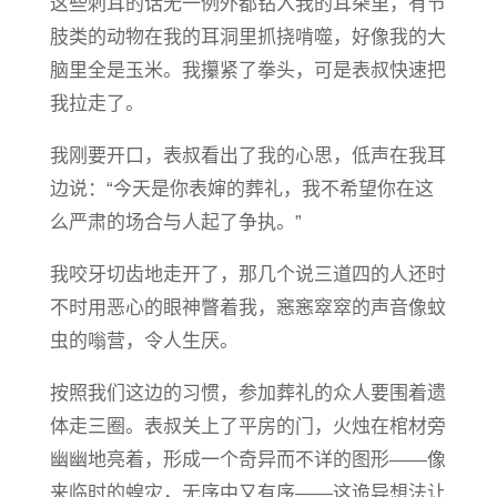
这些刺耳的话无一例外都钻入我的耳朵里，有节
肢类的动物在我的耳洞里抓挠啃噬，好像我的大
脑里全是玉米。我攥紧了拳头，可是表叔快速把
我拉走了。
我刚要开口，表叔看出了我的心思，低声在我耳
边说：“今天是你表婶的葬礼，我不希望你在这
么严肃的场合与人起了争执。”
我咬牙切齿地走开了，那几个说三道四的人还时
不时用恶心的眼神瞥着我，窸窸窣窣的声音像蚊
虫的嗡营，令人生厌。
按照我们这边的习惯，参加葬礼的众人要围着遗
体走三圈。表叔关上了平房的门，火烛在棺材旁
幽幽地亮着，形成一个奇异而不详的图形——像
来临时的蝗灾，无序中又有序——这诡异想法让