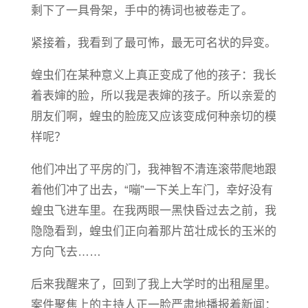
剩下了一具骨架，手中的祷词也被卷走了。
紧接着，我看到了最可怖，最无可名状的异变。
蝗虫们在某种意义上真正变成了他的孩子：我长
着表婶的脸，所以我是表婶的孩子。所以亲爱的
朋友们啊，蝗虫的脸庞又应该变成何种亲切的模
样呢？
他们冲出了平房的门，我神智不清连滚带爬地跟
着他们冲了出去，“嘣”一下关上车门，幸好没有
蝗虫飞进车里。在我两眼一黑快昏过去之前，我
隐隐看到，蝗虫们正向着那片茁壮成长的玉米的
方向飞去……
后来我醒来了，回到了我上大学时的出租屋里。
案件聚焦上的主持人正一脸严肃地播报着新闻：