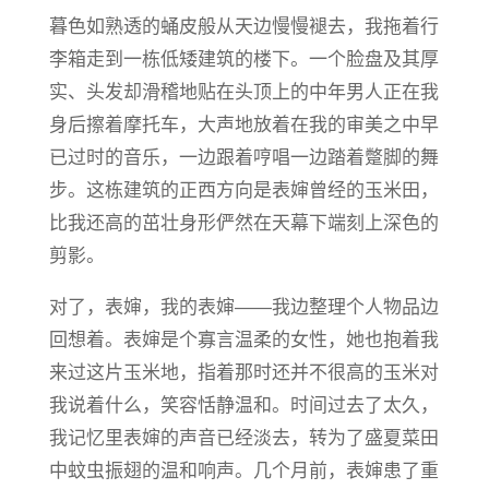
暮色如熟透的蛹皮般从天边慢慢褪去，我拖着行
李箱走到一栋低矮建筑的楼下。一个脸盘及其厚
实、头发却滑稽地贴在头顶上的中年男人正在我
身后擦着摩托车，大声地放着在我的审美之中早
已过时的音乐，一边跟着哼唱一边踏着蹩脚的舞
步。这栋建筑的正西方向是表婶曾经的玉米田，
比我还高的茁壮身形俨然在天幕下端刻上深色的
剪影。
对了，表婶，我的表婶——我边整理个人物品边
回想着。表婶是个寡言温柔的女性，她也抱着我
来过这片玉米地，指着那时还并不很高的玉米对
我说着什么，笑容恬静温和。时间过去了太久，
我记忆里表婶的声音已经淡去，转为了盛夏菜田
中蚊虫振翅的温和响声。几个月前，表婶患了重