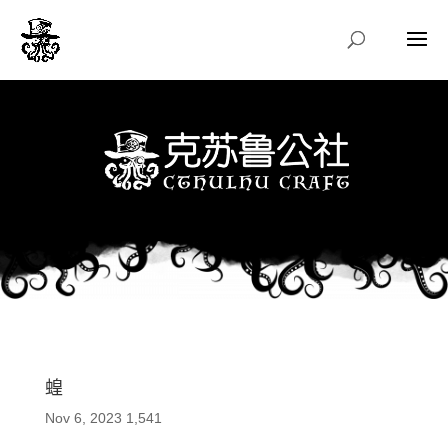
蝗
Nov 6, 2023
1,541