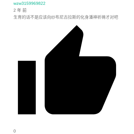
wzw3159969822
2 年 前
生育的话不是应该向纱布尼古拉斯的化身潘神祈祷才对吧
0