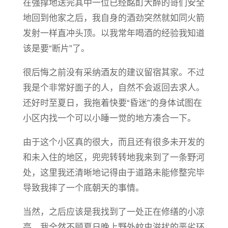
在强撑地送完其中一位已经酩酊大醉的哥们安全
地回到他家之后，我自身的酒劲突然就如同火箭
发射一样直冲头顶。以我常年喝酒的经验我知道
该是要“断片”了。
很后悔之前没有采纳酒友的建议留宿其家。不过
我是个非常好面子的人，自然不会返回去求人。
还好时至夏日，我拖着快要“昏迷”的身体试图在
小区内找一个可以小睡一觉的地方凑合一下。
由于这个小区真的很大，而且还有很多未开发的
和未入住的地区，兜兜转转地我来到了一条野河
处，这里我还清晰地记得由于道路未能修整完毕
导致我摔了一个底朝天的事情。
当然，之后应该是我找到了一处正在修缮的小凉
亭，我全然不顾夏日晚上野外蚊虫滋扰的恶劣环