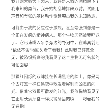
我开始大喊大叫起来，或许是未散的酒精赐予了
我未知的勇气，我开始胡乱地挥舞双臂，试图用
声音和夸张的躯体动作驱赶袭击我的未知险恶。
可能由于我的反应过于激烈，甚至夸张到像是一
个正在发疯的精神病人。那个生物居然被我吓退
了。它迅速跳入凉亭旁边的野河中，在逃离前还
“依依不舍”地回头看了看我！此时我已醉意全
无，被恐惧折磨的我看见了这个生物无可名状的
可怕面容！
那猩红闪烁的双眸挂在长满黑毛的脸上，像是两
个古灯笼一样在黑夜中散发着犀利而凶恶的闪
光。借着它双眼所散发的红光，我依稀地看见了
它正用长满牙签一样尖锐牙齿的嘴……叼着我的
无名指！