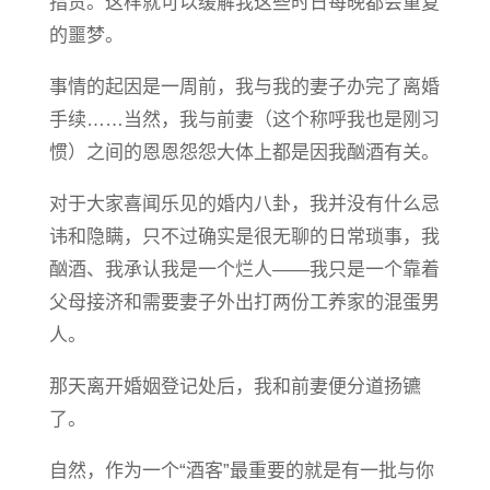
指责。这样就可以缓解我这些时日每晚都会重复
的噩梦。
事情的起因是一周前，我与我的妻子办完了离婚
手续……当然，我与前妻（这个称呼我也是刚习
惯）之间的恩恩怨怨大体上都是因我酗酒有关。
对于大家喜闻乐见的婚内八卦，我并没有什么忌
讳和隐瞒，只不过确实是很无聊的日常琐事，我
酗酒、我承认我是一个烂人——我只是一个靠着
父母接济和需要妻子外出打两份工养家的混蛋男
人。
那天离开婚姻登记处后，我和前妻便分道扬镳
了。
自然，作为一个“酒客”最重要的就是有一批与你