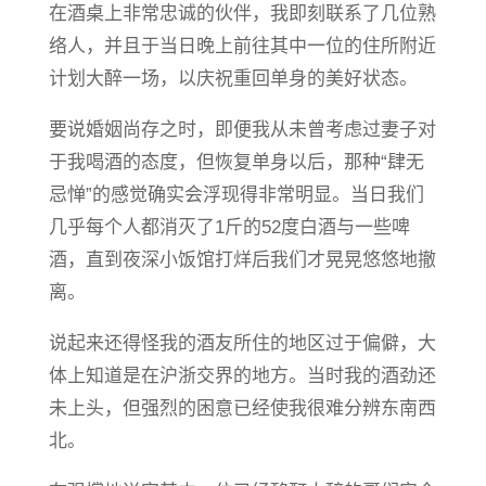
在酒桌上非常忠诚的伙伴，我即刻联系了几位熟
络人，并且于当日晚上前往其中一位的住所附近
计划大醉一场，以庆祝重回单身的美好状态。
要说婚姻尚存之时，即便我从未曾考虑过妻子对
于我喝酒的态度，但恢复单身以后，那种“肆无
忌惮”的感觉确实会浮现得非常明显。当日我们
几乎每个人都消灭了1斤的52度白酒与一些啤
酒，直到夜深小饭馆打烊后我们才晃晃悠悠地撤
离。
说起来还得怪我的酒友所住的地区过于偏僻，大
体上知道是在沪浙交界的地方。当时我的酒劲还
未上头，但强烈的困意已经使我很难分辨东南西
北。