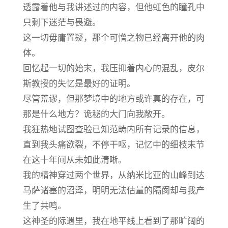
透露着他与我讲述过的内容，但他虹色的瞳孔中
只剩下迷茫与畏避。
这一切毋庸置疑，那个可憎之物已经离开他的肉
体。
回忆起一切的始末，我压抑着内心的混乱，皮尔
斯教授的失忆是最好的证明。
尽管荒谬，但那梦境中的地方或许真的存在，可
那是什么地方？诡秘的大门向我敞开。
我狂热地试图查验已知范畴内所有记录的信息，
直到我头痛欲裂，不停干呕，记忆中的细枝末节
在这十年间从未如此清晰。
我的精神穿过两个世界，从纳米比亚的山峰到达
马萨诸塞的沼泽，明明无法估量的隔阂却与我产
生了共鸣。
这神圣的际遇里，我在地平线上看到了那旷阔的