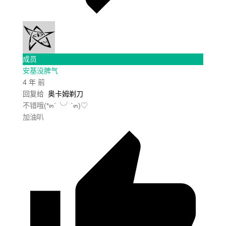
成员
安基没脾气
4 年 前
回复给
奥卡姆剃刀
不错哦(*๓´╰╯`๓)♡
加油叭