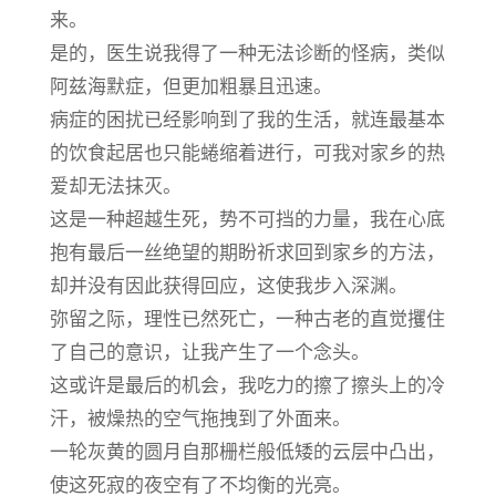
来。
是的，医生说我得了一种无法诊断的怪病，类似
阿兹海默症，但更加粗暴且迅速。
病症的困扰已经影响到了我的生活，就连最基本
的饮食起居也只能蜷缩着进行，可我对家乡的热
爱却无法抹灭。
这是一种超越生死，势不可挡的力量，我在心底
抱有最后一丝绝望的期盼祈求回到家乡的方法，
却并没有因此获得回应，这使我步入深渊。
弥留之际，理性已然死亡，一种古老的直觉攫住
了自己的意识，让我产生了一个念头。
这或许是最后的机会，我吃力的擦了擦头上的冷
汗，被燥热的空气拖拽到了外面来。
一轮灰黄的圆月自那栅栏般低矮的云层中凸出，
使这死寂的夜空有了不均衡的光亮。