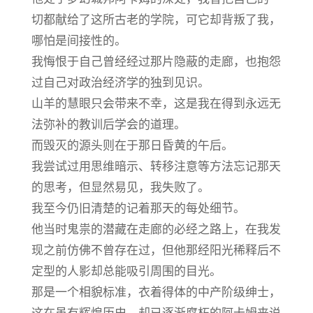
切都献给了这所古老的学院，可它却背叛了我，
哪怕是间接性的。
我悔恨于自己曾经经过那片隐蔽的走廊，也抱怨
过自己对政治经济学的独到见识。
山羊的慧眼只会带来不幸，这是我在得到永远无
法弥补的教训后学会的道理。
而毁灭的源头则在于那日昏黄的午后。
我尝试过用思维暗示、转移注意等方法忘记那天
的思考，但显然易见，我失败了。
我至今仍旧清楚的记着那天的每处细节。
他当时鬼祟的潜藏在走廊的必经之路上，在我发
现之前仿佛不曾存在过，但他那经阳光稀释后不
定型的人影却总能吸引周围的目光。
那是一个相貌标准，衣着得体的中产阶级绅士，