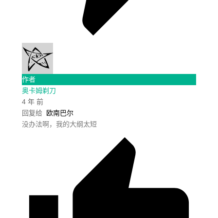
作者
奥卡姆剃刀
4 年 前
回复给
欧南巴尔
没办法啊，我的大纲太短