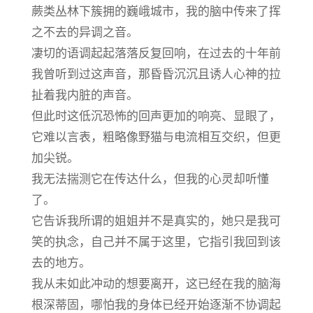
蕨类丛林下簇拥的巍峨城市，我的脑中传来了挥
之不去的异调之音。
凄切的语调起起落落反复回响，在过去的十年前
我曾听到过这声音，那昏昏沉沉且诱人心神的拉
扯着我内脏的声音。
但此时这低沉恐怖的回声更加的响亮、显眼了，
它难以言表，粗略像野猫与电流相互交织，但更
加尖锐。
我无法揣测它在传达什么，但我的心灵却听懂
了。
它告诉我所谓的姐姐并不是真实的，她只是我可
笑的执念，自己并不属于这里，它指引我回到该
去的地方。
我从未如此冲动的想要离开，这已经在我的脑海
根深蒂固，哪怕我的身体已经开始逐渐不协调起