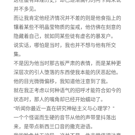
这在虽有辉煌历史，却已逐渐腐朽的阿卡姆来说
并不多见。
而让我肯定他经济情况并不差的则是他食指上的
镶着某些不明晶莹物质的玺戒，他仿佛在刻意的
隐藏着自己，就如同某些徒有虚名的暴发户。
说实话，哪怕是当时，我也并不想与他有所交
集。
不是因为他当时那古板严肃的表情，而是某种更
深层次的引人堕落的东西使我本能的厌恶起他。
他的目光微微偏移，我知道他注意到了我。
就在我正考虑以何种语气的招呼才能符合如今的
状态时，那人的嘴角却已经开始蠕动了。
“听闻你最近一直在研究神秘主义与心理学？”
一个个怪诞而生硬的音节从他的声带里抖落出
来，是带点新西兰口音的撒克逊语。