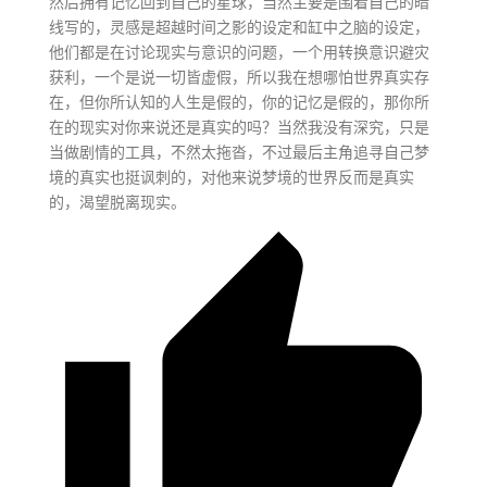
然后拥有记忆回到自己的星球，当然主要是围着自己的暗
线写的，灵感是超越时间之影的设定和缸中之脑的设定，
他们都是在讨论现实与意识的问题，一个用转换意识避灾
获利，一个是说一切皆虚假，所以我在想哪怕世界真实存
在，但你所认知的人生是假的，你的记忆是假的，那你所
在的现实对你来说还是真实的吗？当然我没有深究，只是
当做剧情的工具，不然太拖沓，不过最后主角追寻自己梦
境的真实也挺讽刺的，对他来说梦境的世界反而是真实
的，渴望脱离现实。