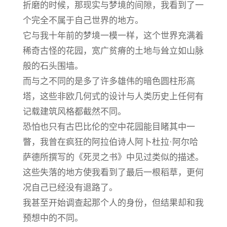
折磨的时候，那现实与梦境的间隙，我看到了一
个完全不属于自己世界的地方。
它与我十年前的梦境一模一样，这个世界充满着
稀奇古怪的花园，宽广贫瘠的土地与耸立如山脉
般的石头围墙。
而与之不同的是多了许多雄伟的暗色圆柱形高
塔，这些非欧几何式的设计与人类历史上任何有
记载建筑风格都截然不同。
恐怕也只有古巴比伦的空中花园能目睹其中一
瞥，我曾在疯狂的阿拉伯诗人阿卜杜拉·阿尔哈
萨德所撰写的《死灵之书》中见过类似的描述。
这些失落的地方使我看到了最后一根稻草，更何
况自己已经没有退路了。
我甚至开始调查起那个人的身份，但结果却和我
预想中的不同。