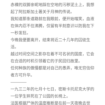
赤裸的双脚亲昵地踩在空地的污秽泥土上，我想
起了阿拉斯加土著关于月神的传说。
我知道那条道路就在我眼前，便开始嗤笑，血液
在体内忍不住沸腾，仅留有半刻意识以防我在下
一秒发狂。
今晚我便要离开，结束将近二十几年的囚徒生
活。
越过时间空间之影存在着不可名状的国度，它会
在合适的时机引领着它的子民回归故里。
任何种族的傲慢都是对自己的愚弄，唯无穷信仰
者方可升华。
————
一九三二年的七月十七日，密斯卡托尼克大学的
一位学生猝死在了公园的长椅上。
法医根据尸体的温度推断是在前一天夜晚去世