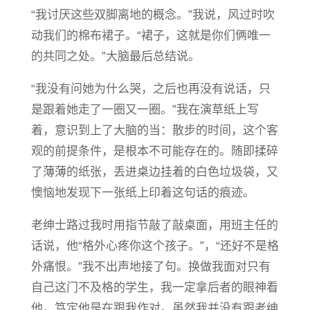
“我讨厌这些双脚离地的概念。”我说，风过时吹
动我们的棉布裙子。“裙子，这就是你们俩唯一
的共同之处。”大脑最后总结说。
“我没有问她为什么哭，之后也再没有说话，只
是跟着她走了一圈又一圈。”我在演草纸上写
着，意识到上了大脑的当：散步的时间，这个客
观的前提条件，是根本不可能存在的。随即揉碎
了薄薄的纸张，丢进桌边挂着的白色垃圾袋，又
懊恼地发现下一张纸上印着这句话的痕迹。
老绅士路过我时用指节敲了敲桌面，用班主任的
话说，他“格外心疼你这个孩子。”，“还好不是格
外痛恨。”我不出声地接了句。换做我面对只有
自己这门不及格的学生，我一定拿后者的眼神看
他，笃定他是在跟我作对。虽然我并没有跟老绅