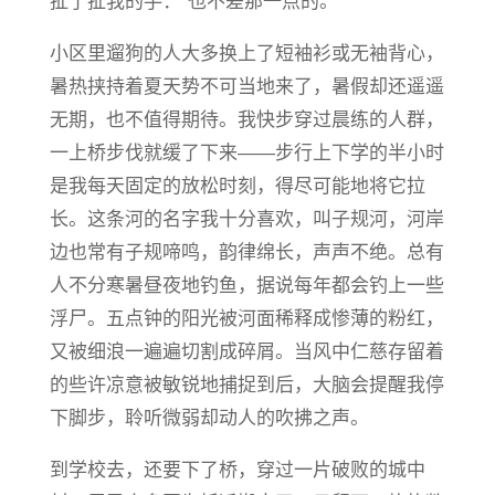
扯了扯我的手：“也不差那一点的。”
小区里遛狗的人大多换上了短袖衫或无袖背心，
暑热挟持着夏天势不可当地来了，暑假却还遥遥
无期，也不值得期待。我快步穿过晨练的人群，
一上桥步伐就缓了下来——步行上下学的半小时
是我每天固定的放松时刻，得尽可能地将它拉
长。这条河的名字我十分喜欢，叫子规河，河岸
边也常有子规啼鸣，韵律绵长，声声不绝。总有
人不分寒暑昼夜地钓鱼，据说每年都会钓上一些
浮尸。五点钟的阳光被河面稀释成惨薄的粉红，
又被细浪一遍遍切割成碎屑。当风中仁慈存留着
的些许凉意被敏锐地捕捉到后，大脑会提醒我停
下脚步，聆听微弱却动人的吹拂之声。
到学校去，还要下了桥，穿过一片破败的城中