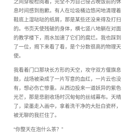
之间穿梭检阅着，完全不为自己侵占晚饭前的休
息时间感到抱歉。有人在垃圾桶边悠闲地清理着
鞋底上湿哒哒的纸屑，那是某些还没来得及打扫
的。书页天使残破的身体，横七竖八地躺在对面
的教学楼下，雨水加速了它们的腐烂。我也踩到
了一位，揭下来看了看，是个分数很高的物理天
使。
我看着门口那块长方形的天空，攻守双方偃旗息
鼓，战场被染成了一片写意的血红，一片云也没
有，想必伤亡惨重。从西边投来一道妖异的紫色
光芒，那是悲剧收场时沉甸甸的丝绒幕布。天晴
了，梁墨走入画中，拿着洗干净的大肚白瓷杯，
被无聊的我拦住了。
“你整天在泡什么茶？”