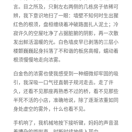
言。目之所及，只剩左右两侧的几栋房子依稀可
辨，我下意识地扫了一眼：墙壁不知何时生出猩
红色的根须，盘桓缠绕着冲破路面扎人泥土；冷
寂许久的空屋吐净了占据脏腑的阴影，再一次散
发出鲜活温暖的光。白色墙皮早已剥落的三层小
楼颤巍巍起身抖落了不和谐的板房高帽，蠕动着
根须慢慢地走向浓雾。
白金色的浓雾也使我感受到一种细微却牢固的吸
引，我深吸一口气径直朝子规河走去。走了许
久，还看不见那座再熟悉不过的桥，看不见那些
半死不活的小店，准确地说，除了逐渐浓重如同
身处虚空的雾外，什么也看不见。
手机响了，我机械地按下接听键，妈妈的声音混
着嘈杂的哗啦声，时断时续地传入耳中。