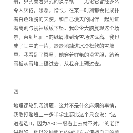
册，算式叠着算式的演草纸……无论它曾经多么
令人厌倦，嫌恶，憎恨，在某一时刻都会化成扑
着白色翅膀的天使，和自己漫天的同伴一起见证
着离别与祝福缓缓下坠。我命令大脑复现这个场
景，直到地面上的纸屑堆到滑雪场这么高。我也
成了其中的一片，簌簌地融进冰冷松软的雪堆
里。我看到了梁墨，她穿着鲜艳的滑雪服，踏着
雪板从雪堆上碾过去，从我身上碾过去。
四
地理课轮到我讲题，这并不是什么麻烦的事情，
我敢打赌班上一多半学生都比这个只会说：“这
道题选D，因为ABC一眼看上去就不对。”的老师
讲得好。他以这种粗暴的授课方式传播自己的美