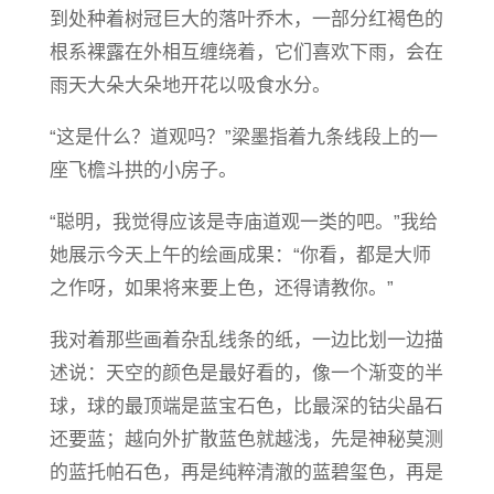
到处种着树冠巨大的落叶乔木，一部分红褐色的
根系裸露在外相互缠绕着，它们喜欢下雨，会在
雨天大朵大朵地开花以吸食水分。
“这是什么？道观吗？”梁墨指着九条线段上的一
座飞檐斗拱的小房子。
“聪明，我觉得应该是寺庙道观一类的吧。”我给
她展示今天上午的绘画成果：“你看，都是大师
之作呀，如果将来要上色，还得请教你。”
我对着那些画着杂乱线条的纸，一边比划一边描
述说：天空的颜色是最好看的，像一个渐变的半
球，球的最顶端是蓝宝石色，比最深的钴尖晶石
还要蓝；越向外扩散蓝色就越浅，先是神秘莫测
的蓝托帕石色，再是纯粹清澈的蓝碧玺色，再是