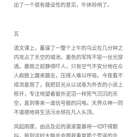
出了一个很有建设性的意见，午休铃响了。
五
语文课上，蓄谋了一整个上午的乌云在几分钟之
内攻占了天空的城池，墨色的军阵不容一丝光穿
透。暴雨之前静得吓人，只有空气不安分地在众
人肩膀上踱来踱去，压得人难以呼吸。今夜看不
成流星雨了，我把目光从以试卷为外衣的小说上
移开，专注地望着窗外泥沼一样死气沉沉的天
空，直到等来一道信号般的闪电。天界众神一同
不道德地将生活污水倾在凡人头顶。
风起雨骤，由远及近的滚滚雷暴将一切吓得颤
抖，每到这时大脑总会跟我重复那个荒诞的念