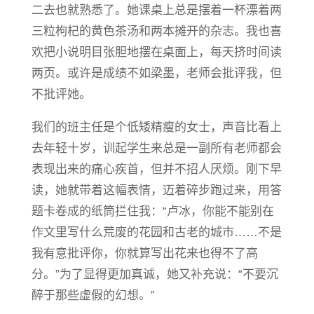
二去也就熟悉了。她课桌上总是摆着一杯漂着两
三粒枸杞的黄色茶汤和两本摊开的杂志。我也喜
欢把小说明目张胆地摆在桌面上，每天挤时间读
两页。或许是成绩不如梁墨，老师会批评我，但
不批评她。
我们的班主任是个低矮精瘦的女士，声音比看上
去年轻十岁，训起学生来总是一副所有老师都会
表现出来的痛心疾首，但并不招人厌烦。刚下早
读，她就带着这幅表情，迈着碎步跑过来，用答
题卡卷成的纸筒拦住我：“卢冰，你能不能别在
作文里写什么荒废的花园和古老的城市……不是
我有意批评你，你就算写出花来也得不了高
分。”为了显得更加真诚，她又补充说：“不要沉
醉于那些虚假的幻想。”