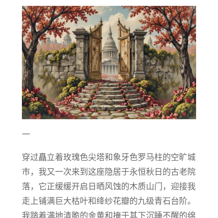
一
穿过矗立着玫瑰色尖塔和象牙色罗马柱的空旷城
市，我又一次来到这座隐居于永恒秋日的古老院
落，它正缓缓开启日晒风蚀的木质山门，迎接我
走上铺满巨大枯叶和绛纱花瓣的九级青石台阶。
我踏着满地清脆的金黄和掩于其下沉睡不醒的绵