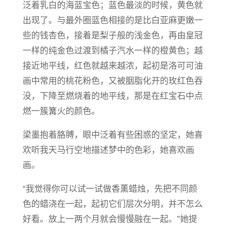
泛着乳白的海蓝宝色；蓝色最淡的时候，黄色就
出现了。与最外圈蓝色相接的是比白亚麻更嫩一
些的钱杏色，接着是梨子般的浅金色，再由皇冠
一样的纯金色过渡到橘子汽水一样的橙黄色；越
接近地平线，红色就越来越浓，起初是洛可可油
画中常用的桃花粉色，又被胭脂化开的玫红色吞
没，下降至燃烧着的地平线，那是在红宝石中点
燃一簇篝火的颜色。
梁墨抱着胳膊，眼中泛着有些困惑的坚定，她喜
欢听我天马行空地描述梦中的色彩，她喜欢画
画。
“我觉得你可以试一试做香薰蜡烛，先把不同颜
色的蜡浇在一起，起初它们层次分明，并不怎么
好看。放上一两个月就会慢慢融在一起。”她提