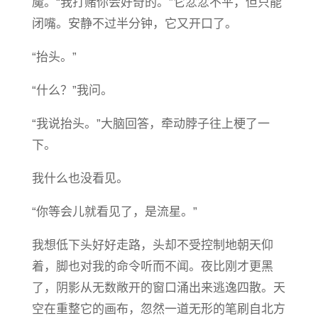
魔。“我打赌你会好奇的。”它忿忿不平，但只能
闭嘴。安静不过半分钟，它又开口了。
“抬头。”
“什么？”我问。
“我说抬头。”大脑回答，牵动脖子往上梗了一
下。
我什么也没看见。
“你等会儿就看见了，是流星。”
我想低下头好好走路，头却不受控制地朝天仰
着，脚也对我的命令听而不闻。夜比刚才更黑
了，阴影从无数敞开的窗口涌出来逃逸四散。天
空在重整它的画布，忽然一道无形的笔刷自北方