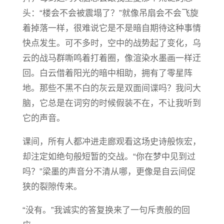
头：“楼会不会被震塌了？”就像吊扇会不会飞旋
着掉落一样，很难说它是不是暗自期待这种事情
快点发生。可不多时，空中的战势起了变化，乌
云的战马群嘶鸣着打着圈，像渲染水墨画一样迂
回。白云借着阳光的暗中相助，拥有了零星阵
地。那些不黑不白的灰云是双面间谍吗？我问大
脑，它总是在词穷的时候假装不在，不让我听到
它的声音。
课间，所有人都冲进走廊观看这场史诗般恢宏，
却注定如绝句般短暂的交战。“你在梦中见到过
吗？”梁墨的声音分不清从哪，更像是自云间促
狭的裂隙传来。
“没有。”我诚实的答复换来了一句斥责般的回