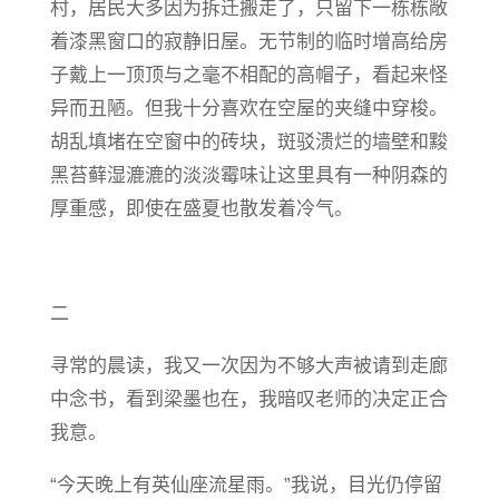
村，居民大多因为拆迁搬走了，只留下一栋栋敞
着漆黑窗口的寂静旧屋。无节制的临时增高给房
子戴上一顶顶与之毫不相配的高帽子，看起来怪
异而丑陋。但我十分喜欢在空屋的夹缝中穿梭。
胡乱填堵在空窗中的砖块，斑驳溃烂的墙壁和黢
黑苔藓湿漉漉的淡淡霉味让这里具有一种阴森的
厚重感，即使在盛夏也散发着冷气。
二
寻常的晨读，我又一次因为不够大声被请到走廊
中念书，看到梁墨也在，我暗叹老师的决定正合
我意。
“今天晚上有英仙座流星雨。”我说，目光仍停留