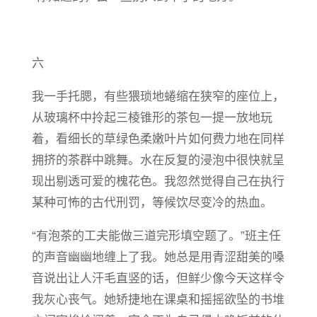
六
我一手托腮，有些猥琐地蜷缩在狭窄的座位上，
从玻璃杯中拎起三棱锥形的茶包一提一放地玩
着，看细长的草绿色柔嫩叶片如何费力地在同样
拥挤的茶群中跳舞。水在反复的浸泡中很快就呈
现出剔透可爱的槐花色。我忽然觉得自己在执行
某种可怖的古代刑罚，等候饮尽变冷的热血。
“有泡茶的工夫能做三道完形填空题了。”班主任
的声音幽幽地缠上了我。她总是用青涩甜美的嗓
音说出让人汗毛直竖的话，但鲜少像今天这样令
我灰心丧气。她矫捷地在课桌和摇摇欲坠的书堆