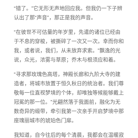
“错了。”它无形无声地回应我。但我仍一下子辨
认出了那“声音”，那正是我的声音。
“在彼世不可估量的年岁里，先遣的诸位已经由
于不息的穿梭，被撕碎了一次又一次。幸而你和
我，或者说，我们，从未放弃求索。”飘逸的光
说，众光，浓雾与草原；乔木与根须应和着。
“寻求那玫瑰色高塔，神殿长廊和九阶大寺的建
造者，将城市放置于恒久秋日的统治者。我们尊
敬每一位直视梦境的个体，却唯独等候能够戴上
冠冕的那一位。”光翩然落于我面前，融化为无
数奇异的缎带，牵引我第一次亲手开启梦境中那
座瑰丽城市的琥珀色门扉。
我知道，自今往后的每个清晨，我都会在温暖寂