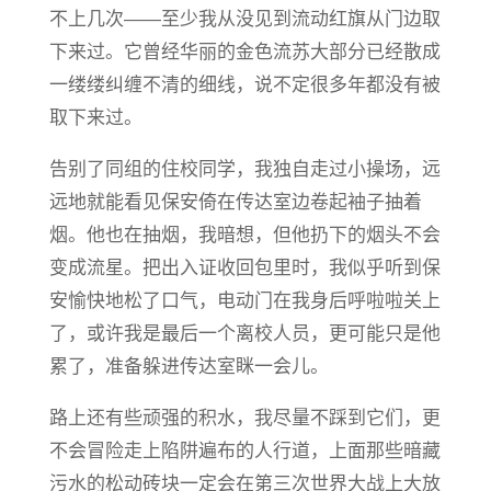
不上几次——至少我从没见到流动红旗从门边取
下来过。它曾经华丽的金色流苏大部分已经散成
一缕缕纠缠不清的细线，说不定很多年都没有被
取下来过。
告别了同组的住校同学，我独自走过小操场，远
远地就能看见保安倚在传达室边卷起袖子抽着
烟。他也在抽烟，我暗想，但他扔下的烟头不会
变成流星。把出入证收回包里时，我似乎听到保
安愉快地松了口气，电动门在我身后呼啦啦关上
了，或许我是最后一个离校人员，更可能只是他
累了，准备躲进传达室眯一会儿。
路上还有些顽强的积水，我尽量不踩到它们，更
不会冒险走上陷阱遍布的人行道，上面那些暗藏
污水的松动砖块一定会在第三次世界大战上大放