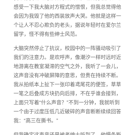
感受一下我大脑对方程式的憎恨，但我总觉得他
会因为我毁了他的西装放声大哭。他就是这样一
个让人不忍心欺负的老头，据说年轻时在爱尔兰
留学，怪不得有些绅士风范。
大脑突然停止了抗议，校园中的一阵骚动吸引了
我们的注意力。是欢呼声，像潮汐一样时远时近
地游离在教室凝滞的空气之外，我听了一会儿，
这声音没有冲破屏障的意思，但贵在持续不断。
我从拍纸本上扯下一张印着鸢尾花的便签，草草
一笔之后叠成方块扔向后排，不在乎谁会接到，
上面只写着“什么声音？”不到一分钟，我就听到
一个由于过度压低几近破碎的声音断断续续回答
我：“高三在撕书。”
但我确定这声音还是被老绅士听到了，他慢条斯