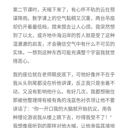
第二节课时，天暗下来了，有心怀不轨的云在预
谋降雨。数学课上的空气黏稠又沉重，两台吊扇
却仍开着最低档，搅来搅去让人心烦。我突然想
到了以太，或许地中海沿岸的哲人就是受了这种
湿漉漉的启发，才会确信空气中有什么不可见的
实体。一想到这种东西可能充满整个宇宙我就觉
得恶心。
我的座位就在老师眼皮底下，可他好像并不在乎
我从头到尾都没在听他讲课，反正我只是坐着不
动，又没有影响他什么。有好几次，我都想揪住
那被他整理得有棱有角的浅蓝色衬衣领让他不要
讲话了：“你一开口我的大脑就开始抗议，用各
种理论游说我从楼上跳下去，吵得我受不了！”
我想像我听到的那样对他大喊，让他身临其境地