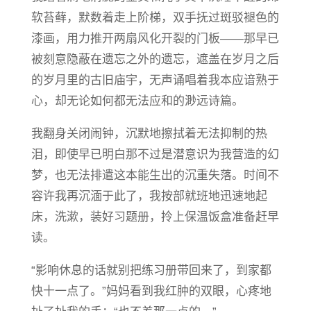
软苔藓，默数着走上阶梯，双手抚过斑驳褪色的
漆画，用力推开两扇风化开裂的门板——那早已
被刻意隐蔽在遗忘之外的遗忘，遮盖在岁月之后
的岁月里的古旧庙宇，无声诵唱着我本应谙熟于
心，却无论如何都无法应和的渺远诗篇。
我翻身关闭闹钟，沉默地擦拭着无法抑制的热
泪，即使早已明白那不过是潜意识为我营造的幻
梦，也无法排遣这本能生出的沉重失落。时间不
容许我再沉湎于此了，我按部就班地迅速地起
床，洗漱，装好习题册，拎上保温饭盒准备赶早
读。
“影响休息的话就别把练习册带回来了，到家都
快十一点了。”妈妈看到我红肿的双眼，心疼地