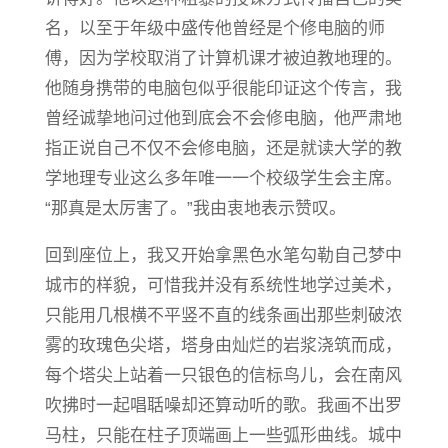
名，以至于年级中盛传他曾经是个修电脑的师
傅，因为学校取消了计算机课才被迫教地理的。
他随身携带的电脑包似乎很能印证这个传言，我
曾经诚挚地问过他到底会不会修电脑，他严肃地
指正说自己不仅不会修电脑，还是就读大学的教
学地理专业这么多年唯一一个校级学生会主席。
“那真是太厉害了。”我由衷地表示赞叹。
回到座位上，我又开始拿黑色水笔勾勒自己梦中
城市的样貌，可惜我并没有系统性地学过美术，
只能用几根横不平竖不直的线条画出那些刺破浓
雾的玫瑰色尖塔，塔身由灿烂的岩浆浇筑而成，
每个塔尖上站着一只银色的信标鸟儿，会在南风
吹拂时一起唱聒噪却还算动听的歌。我画不出罗
马柱，只能在柱子顶端画上一些弧形曲线。城中