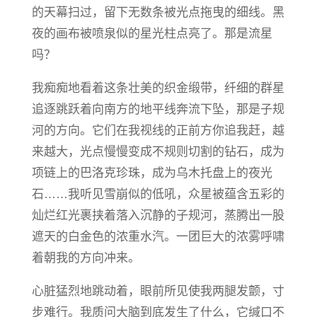
的天幕扫过，留下无数条被光点拖曳的细线。黑
夜的画布被喷泉似的星光柱点亮了。那是流星
吗？
我痴痴地看着这条壮美的织金缎带，纤细的群星
追逐跳跃着向南方的地平线奔流下坠，那是子规
河的方向。它们在我视线的正前方你追我赶，越
来越大，光点慢慢变成不规则切割的钻石，成为
项链上的巴洛克珍珠，成为乌木托盘上的夜光
石……我听见雪崩似的低吼，众星被蕴含五彩的
灿烂红光裹挟着落入沉静的子规河，蒸腾出一股
遮天的白金色的浓重水汽。一团巨大的浓雾呼啸
着朝我的方向冲来。
心脏猛烈地跳动着，眼前所见使我两腿发颤，寸
步难行。我质问大脑到底发生了什么，它缄口不