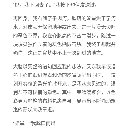
“妈，我不回去了。”我按下短信发送键。
再回身，我看到了子规河，坠落的流星烘干了河
水，河床毫无保留地裸露出来，是一片漫无边际
的翠色草原。我在齐膝高的草丛中漫步，路过一
块块孤独伫立着的灰色椭圆石块。我终于想起并
确信，这正是我梦中不止一次到过的地方。
大脑以完整的语句回应我的想法，又以我早该谙
熟于心的颂词伴着和谐的韵律咏唱出声时，一道
划开雾霭的柔光扩散开来，是我从未见过的，温
润却不可捉摸的颜色。其中一束缓缓聚合，以色
彩更为鲜艳的布料包裹自身，显示出不断涌动飘
逸的形状向我靠近。
“梁墨。”我脱口而出。