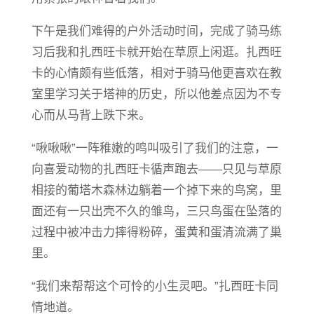
下午是我们难得的户外活动时间，完成了骑马练
习后我和扎西旺卡就开始在草原上闲逛。扎西旺
卡的心情颇有些低落，相对于骑马他更喜欢在教
室里学习关于塔神的历史，所以他差点因为不专
心而从马背上跌下来。
“啾啾啾”一阵稚嫩的鸣叫吸引了我们的注意，一
向喜爱动物的扎西旺卡循声跑去——只见与草原
相接的葡塔木森林边躺着一个掉下来的鸟窝，里
面还有一只出壳不久的雏鸟，三只鸟蛋在坠落的
过程中被冲击力摔得粉碎，蛋黄和蛋清流满了巢
里。
“我们来帮帮这个可怜的小生灵吧。”扎西旺卡同
情地道。