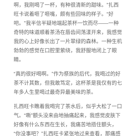
啊，我刚喝了一杯，有种很清新的甜味。”扎西
旺卡说着咂了咂嘴，颇有些回味的样子。“好
吧。”我半信半疑地端起茶杯一饮而尽——一种
奇特的味道顺着茶汤在唇齿间荡漾开来，我感觉
我的心上好像长出了一片翠绿的森林。一种生机
勃勃的感觉在口腔里萦绕，我舒服地闭上了眼
睛。
“真的很好喝啊。”作为祭族的后代，我喝过的好
茶不计其数，但我敢笃定，这杯茶是我仅有的七
年多人生里喝过最奇异最美味的茶。
扎西旺卡瞧着我喝完了茶水后，似乎大松了一口
气。“嘶”额头没来由地抽痛起来，我感觉皮肤下
好像有什么东西在生长，我痛苦地捂住额头，
“你没事吧？”扎西旺卡紧张地过来查看，那痛感