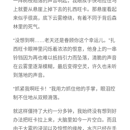
一阵树枝陷落的声音响起，我眼疾手快地拉住马
上就要从悬崖上掉下去的扎西旺卡。那悬崖看起
来似乎很高，底下云雾缭绕，有着不同于背后森
林里的死气。
“没想到啊……老天还是眷顾你这个幸运儿。”扎
西旺卡眼神里闪烁着浓浓的恨意，他身上的一串
铃铛因为再也难以抵挡引力而坠落，清脆的声音
在云雾里逐渐模糊，最后变得空灵，许久也未听
到落地的声音。
“抓紧我啊旺卡！”我用力抓住他的手掌，眼泪控
制不住地从双颊滑落。
就这样僵持了大约一分多钟，我始终没有想到好
办法把旺卡拉上来，大脑里如今一片空白。而且
由于大雾的浸润以及惊慌的缘故，水汽已经在手