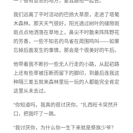
一个很有意思的地方，要我跟他一起去。
我们远离了平时活动的巴扬大草原，走进了塔葡
木森林。那天天气很好，阳光透过树叶的缝隙斑
斑点点地洒落在草地上，鼻尖不时散来阵阵野花
的芳香，一些不知名的鸟雀在周围鸣叫——如果
忘掉后面发生的事情，那会是个很美好的午后。
他带着我不断抄一些无人行走的小路，从起初路
上还有些草被压断而留下的脚印，到最后连我这
种隔三差五就来森林里玩一玩的人都能完全肯定
这里从未去过。
“你知道吗，我真的很讨厌你。”扎西旺卡突然开
口，把我吓了一跳。
“我讨厌你，为什么你一生下来就是祭族少爷？