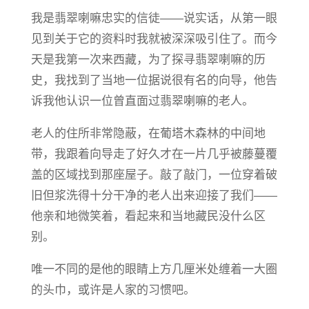
我是翡翠喇嘛忠实的信徒——说实话，从第一眼
见到关于它的资料时我就被深深吸引住了。而今
天是我第一次来西藏，为了探寻翡翠喇嘛的历
史，我找到了当地一位据说很有名的向导，他告
诉我他认识一位曾直面过翡翠喇嘛的老人。
老人的住所非常隐蔽，在葡塔木森林的中间地
带，我跟着向导走了好久才在一片几乎被藤蔓覆
盖的区域找到那座屋子。敲了敲门，一位穿着破
旧但浆洗得十分干净的老人出来迎接了我们——
他亲和地微笑着，看起来和当地藏民没什么区
别。
唯一不同的是他的眼睛上方几厘米处缠着一大圈
的头巾，或许是人家的习惯吧。