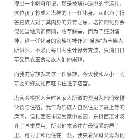
现出一个喇嘛印记，那是被塔神选中的幸运儿，
这位孩子将成为塔神的下一任化身。从此为了报
答藏族人对于其肉身的养育之恩，塔神的化身会
保佑当地风调雨顺，牧草鲜美。而为了感谢塔
神，这一任化身的家族将被作为“祭族”为全族人
所供养，不必再每日为生计操劳奔波，只消日日
享受锦衣玉食与族人们的崇拜。
而我的家族就是这一任祭族，今天我和从小一同
玩耍的好友扎西旺卡住进了塔营。
塔营会根据入营时各家人所缴的费用为他们安排
伙食与住宿，我作为祭族人自然住进了最上等的
房间。但扎西旺卡因为家中贫困，东拼西凑才凑
齐了基本费用，所以他本该住在最简陋的屋子
里。可为了和他住在一处，我央着父母父母为他