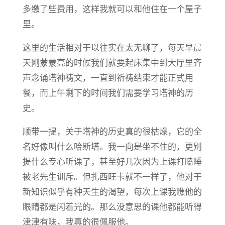
多缴了些费用，这样我就可以和他住在一个屋子
里。
这里的生活相对于以往实在太无聊了，每天早晨
天刚蒙蒙亮的时候我们就要起床集中到大厅里齐
声念诵塔神祷文，一直到祈祷结束才能正式用
餐，而上午剩下的时间我们需要学习塔神的历
史。
顺带一提，关于塔神的历史真的很枯燥，它的全
名好像叫什么哈斯塔。我一向是坐不住的，更别
提什么专心听课了，甚至好几次因为上课打瞌睡
被老先生训斥。但扎西旺卡就不一样了，他对于
新知识似乎有种天生的渴望，每次上课我瞧他的
眼睛都是闪着光的。那么没意思的课他都能听得
津津有味，我真的很佩服他。