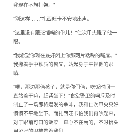
我现在不想打架。”
“别这样……”扎西旺卡不安地出声。
“这里没有跟班插嘴的份儿！”仁次甲央瞪了他一
眼。
“我希望你现在最好闭上你那两片聒噪的嘴唇。”
我攥着手中铁质的餐叉，站起身子平视他的眼
睛。
“喂，那边那俩孩子，就是你们俩，吃饭时间一
直站着干嘛，赶紧坐下！”食堂警卫的呵斥及时
制止了一场即将爆发的争斗，我和仁次甲央只好
愤愤不平地坐下。而扎西旺卡怕我们再吵起来，
对于眼前可口的饭菜一直心不在焉的，不时抬头
用紧张的眼神瞥着我们。