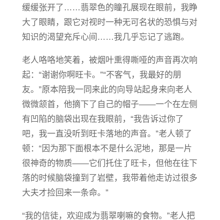
缓缓张开了……翡翠色的瞳孔展现在眼前，我睁
大了眼睛，跟它对视时一种无可名状的恐惧与对
知识的渴望充斥心间……我几乎忘记了逃跑。
老人咯咯地笑着，被烟叶熏得嘶哑的声音再次响
起：“谢谢你啊旺卡。”“不客气，我最好的朋
友。”原本陪我一同来此的向导站起身来向老人
微微颔首，他摘下了自己的帽子——一个在左侧
有凹陷的脑袋出现在我眼前，“我告诉过你了
吧，我一直没听到旺卡落地的声音。”老人顿了
顿：“因为那下面根本不是什么泥地，那是一片
很神奇的物质——它们托住了旺卡，但他在往下
落的时候脑袋撞到了岩壁，我带着他走访过很多
大夫才捡回来一条命。”
“我的信徒，欢迎成为翡翠喇嘛的食物。”老人把