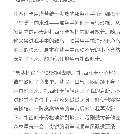
“知道啦知道啦。”我无奈道。
扎西旺卡用塔营统一发放的那条小手帕仔细擦干
了鸟巢上的水珠——那条手帕他一直很珍视，从
发到它的那天起扎西旺卡就把它贴身放着。随后
他又接过我手中的雏鸟，顺带用手帕清理干净鸟
羽上的蛋液。原本在我手中躁动不安的小鸟竟然
安静了下来，颇为信任地望着扎西旺卡。
“帮我把这个鸟窝放回去吧。”扎西旺卡小心地把
雏鸟放回了鸟巢里，我叹了口气，随后蹲下身子
示意他上来。扎西旺卡轻轻踩上了我的肩膀，不
过他并不算很重，我咬牙缓缓起身，好使他够得
着树枝。一阵窸窸窣窣的声音后他让我再次蹲
下，扎西旺卡轻松地跳到地上。我刚想拉着他去
森林里玩一会，尖锐的哨声就顺着风飘进耳朵