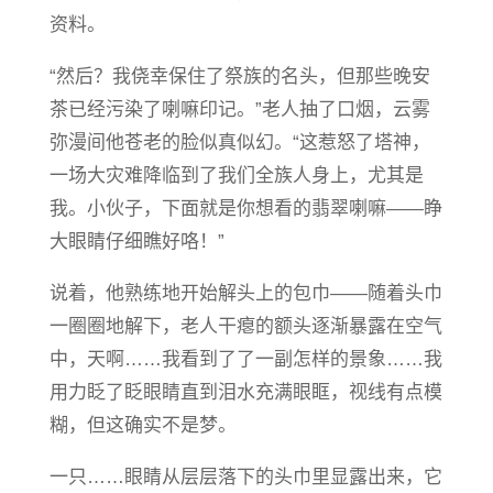
资料。
“然后？我侥幸保住了祭族的名头，但那些晚安
茶已经污染了喇嘛印记。”老人抽了口烟，云雾
弥漫间他苍老的脸似真似幻。“这惹怒了塔神，
一场大灾难降临到了我们全族人身上，尤其是
我。小伙子，下面就是你想看的翡翠喇嘛——睁
大眼睛仔细瞧好咯！”
说着，他熟练地开始解头上的包巾——随着头巾
一圈圈地解下，老人干瘪的额头逐渐暴露在空气
中，天啊……我看到了了一副怎样的景象……我
用力眨了眨眼睛直到泪水充满眼眶，视线有点模
糊，但这确实不是梦。
一只……眼睛从层层落下的头巾里显露出来，它