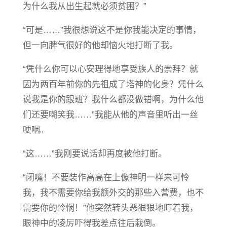
为什么我从出生起就必须贫困？”
“可是……”我很想说这不是你我能决定的事情，
但一向脾气很好的他却恼火地打断了我。
“凭什么你可以心安理得地享受族人的崇拜？就
因为两百年前你的先祖成了塔神的化身？凭什么
说我是你的跟班？我什么都没做错啊，为什么他
们还要嘲笑我……”我能从他的声音里听出一丝
哽咽。
“这……”我刚要说话却再度被他打断。
“闭嘴！不要装作高高在上像神明一样来可怜
我，我不需要你给我额外交的那些入营费，也不
需要你的怜悯！”他突然转头恶狠狠地盯着我，
眼神中的凌厉吓得我差点往后栽倒。