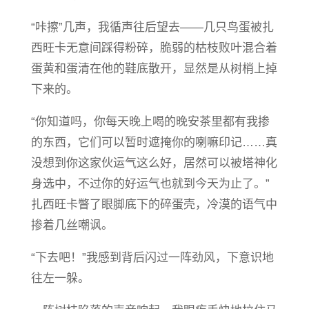
“咔擦”几声，我循声往后望去——几只鸟蛋被扎
西旺卡无意间踩得粉碎，脆弱的枯枝败叶混合着
蛋黄和蛋清在他的鞋底散开，显然是从树梢上掉
下来的。
“你知道吗，你每天晚上喝的晚安茶里都有我掺
的东西，它们可以暂时遮掩你的喇嘛印记……真
没想到你这家伙运气这么好，居然可以被塔神化
身选中，不过你的好运气也就到今天为止了。”
扎西旺卡瞥了眼脚底下的碎蛋壳，冷漠的语气中
掺着几丝嘲讽。
“下去吧！”我感到背后闪过一阵劲风，下意识地
往左一躲。