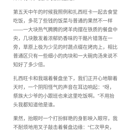
第五天中午的时候我照例和扎西旺卡一起去食堂
吃饭，多花了些钱的饭菜与普通的果然不一样
——一大块热气腾腾的烤羊肉摆在铁质的餐盘中
央，几块散发着浓郁奶香味的干酪片错落在一
旁，草原上极为少见的时蔬点缀在烤肉上，相比
普通区只有一些细小的肉块和一大碗肉汤来说不
知好了多少倍。
扎西旺卡和我端着餐盘坐下，我们正开心地聊着
天时，一个阴阳怪气的声音在耳边响起：“呀，
祭族大少爷的小跟班也来这里吃饭啊。”不用抬
头我都知道他是谁。
果然，抬眼时一个打扮鲜艳的身影映入眼帘，我
不耐烦地用叉子敲击着餐盘边缘：“仁次甲央，