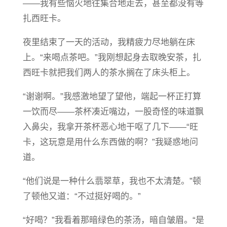
——我有些恼火地往集合地走去，甚至都没有等
扎西旺卡。
夜里结束了一天的活动，我精疲力尽地躺在床
上。“来喝点茶吧。”我刚想起身去取晚安茶，扎
西旺卡就把我们两人的茶水搁在了床头柜上。
“谢谢啊。”我感激地望了望他，端起一杯正打算
一饮而尽——茶杯凑近嘴边，一股奇怪的味道飘
入鼻尖，我拿开茶杯恶心地干呕了几下——“旺
卡，这玩意是用什么东西做的啊？”我疑惑地问
道。
“他们说是一种什么翡翠草，我也不太清楚。”顿
了顿他又道：“不过挺好喝的。”
“好喝？”我看着那暗绿色的茶汤，暗自皱眉。“是