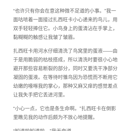
“也许只有你会在意这种微不足道的小事。”我一
面咕哝着一面接过扎西旺卡小心递来的鸟儿，用
双手轻轻捧住它。小鸟身上的蛋清沾在手掌上，
黏糊糊的触感让我皱了皱眉。
扎西旺卡用河水仔细清洗了鸟窝里的蛋液——由
于是用脆弱的枯枝搭成，所以清洗时要很小心地
避开那些容易断裂的部分，同时又要洗干净部分
凝固的蛋液。在等待时雏鸟因为恐慌而不断用它
幼嫩的喙啄我的掌心，那种又麻又痒的感觉差点
让我失手把它丢进河里。
“小心一点，它也是条生命啊。”扎西旺卡在倒影
里瞧见我的动作后颇为不放心地提醒。