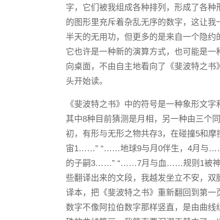
字，它们被我组成各种排列，形成了各种
的图形里充斥着杂乱无序的数字，这让我
半天的无用功，但更多的是来自一个隐约
它也许是一种新的演算方式，也可能是一
向桌面，不由自主地看向了《斐波特之书
头开始读。
《斐波特之书》中的符号是一种象形文字和
其中8种目前猜测是月相，另一种由三个同
初，有形与无形之物共存3，在碰撞5和摩
宙1……” “……地球9与月0伴生，4月
的子嗣3……” “……7月与血……规则1被
些翻译出来的文段，我越发坐立不安，双
译本，把《斐波特之书》重新翻回到第一
数字不像阿拉伯数字那样竖直，是由曲线