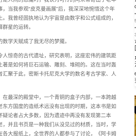
，当我参观“皮克曼画展”后，我深深地惋惜这个年
•
上。我曾经固执地认为宇宙是由数字和公式组成的，
释群星的运转。
•
的数学天赋成了我无尽的梦魇。
令人惊奇的古代遗址，研究表明，这座宏伟的建筑距
土著是如何将巨石运输、雕刻、堆砌的。这在当时轰
者汇聚于此，密斯卡托尼克大学的数名考古学家、人
，在最深的殿堂中，一个青铜的盒子内部，一本跨越
老东方国度的造纸术远没有出现的时期，这本书是如
怀疑论者占大多数，因为遗迹中再没有发现第二本
老，并且书页是一种我们从没见过的材质，当时，学
在各大报纸上，全世界的人都参与了讨论，《阿卡姆