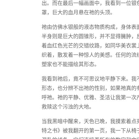
出。而在最后一幅画面中，我看到一位银
罩，巨大的血月悬在祂的头顶。
祂由仿佛水银般的液态物质构成，身体表
半身则是巨大的圆锥形，并不显得臃肿，
着血红色光芒的交错纹路，如同华美衣裳
织着，散发着一种惊人的美感。任何的流
塑家也不能描绘其形态。
我看到祂后，竟不可思议地平静下来。我
形态，也分辨不出祂的性别，如果祂真的有
呼祂。祂的平静、优雅、圣洁让我第一次
救赎这个污浊的大地。
当我黑暗中醒来，天色已晚，我摸索着点
特之书》被我翻开的第一页，我一下从椅