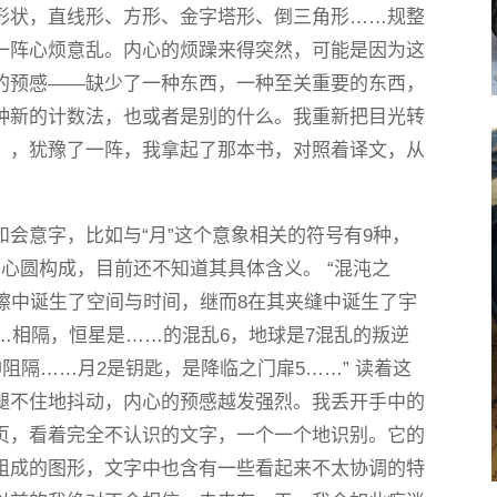
形状，直线形、方形、金字塔形、倒三角形……规整
一阵心烦意乱。内心的烦躁来得突然，可能是因为这
的预感——缺少了一种东西，一种至关重要的东西，
种新的计数法，也或者是别的什么。我重新把目光转
》，犹豫了一阵，我拿起了那本书，对照着译文，从
会意字，比如与“月”这个意象相关的符号有9种，
心圆构成，目前还不知道其具体含义。 “混沌之
擦中诞生了空间与时间，继而8在其夹缝中诞生了宇
与……相隔，恒星是……的混乱6，地球是7混乱的叛逆
神阻隔……月2是钥匙，是降临之门扉5……” 读着这
腿不住地抖动，内心的预感越发强烈。我丢开手中的
页，看着完全不认识的文字，一个一个地识别。它的
组成的图形，文字中也含有一些看起来不太协调的特