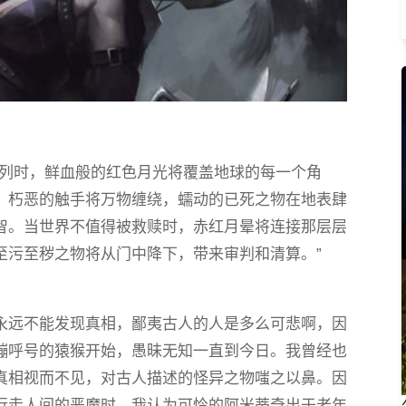
排列时，鲜血般的红色月光将覆盖地球的每一个角
，朽恶的触手将万物缠绕，蠕动的已死之物在地表肆
智。当世界不值得被救赎时，赤红月晕将连接那层层
至污至秽之物将从门中降下，带来审判和清算。”
永远不能发现真相，鄙夷古人的人是多么可悲啊，因
蹦呼号的猿猴开始，愚昧无知一直到今日。我曾经也
真相视而不见，对古人描述的怪异之物嗤之以鼻。因
行走人间的恶魔时，我认为可怜的阿米蒂奇出于老年