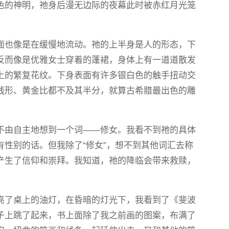
色的神明，祂身后漫无边际的夜幕此时被赤红月光笼
面也像是在缓慢地流动。祂的上半身是人的形态，下
反而像是优雅女士穿着的蓬裙，身体上有一道道散发
上的繁复花纹。下身表面有许多银白色的触手扭动交
线形、黄金比都不及其半分，就算古希腊最出色的雕
不由自主地想到一个词——修女。我看不到祂的具体
性别的话。但我除了“修女”，想不到其他词汇去称
产生了信仰和崇拜。我知道，祂的降临会带来救赎，
亮了桌上的油灯，在昏暗的灯光下，我看到了《斐波
子上跳了起来，书上面除了我之前画的图案，布满了