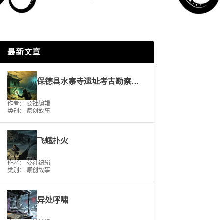
最新文章
保德县水寨寺遗址考古勘察工作报告
作者： 公社编辑
类别：
原创故事
飞蛾扑火
作者： 公社编辑
类别：
原创故事
异处呼啸