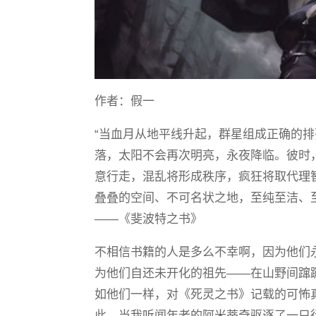
作者：假一
“当血月从地平线升起，群星组成正确的
落，太阳不会再次明亮，永夜降临。彼时
意行走，混乱将形成秩序，疯狂将取代理
叠叠的空间、不可名状之地，至纯至洁、
——《斐波特之书》
不相信书籍的人是多么不幸啊，因为他们
为他们自还未开化的祖先——在山野间蹿
如他们一样，对《死灵之书》记载的可怖
此，当我听闻年老的阿米蒂奇驱逐了一只