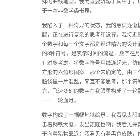
殊的曲线笔画。我简直要沉溺于其中了，
于一本非数学类书籍。
我陷入了一种奇异的状态，我的意识逐渐
醒，正在进行复杂的思考和运算。我接近
个数字和每一个文字都是经过精密的设计
的8种符号，是表示时间的流逝，数字在
有过多考虑，将数字符号用线连起来，仿
方形的六边形图案。那个未确定的，由三
脑袋里一片混乱，简直不能思考，那个符
充，飞速变幻的数字在我眼里构成了一轮
——一轮血月。
数字构成了一幅幅地狱绘景。我看见太阳
击着钢铁大厦，发出轰隆巨响；我看见挥
干向着猎物靠近；我看见有着黑色皮肤，