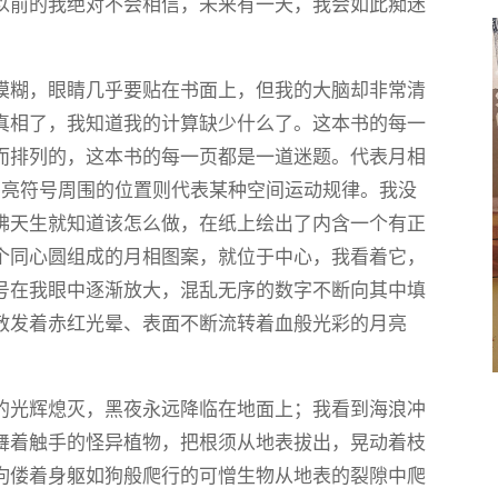
以前的我绝对不会相信，未来有一天，我会如此痴迷
模糊，眼睛几乎要贴在书面上，但我的大脑却非常清
真相了，我知道我的计算缺少什么了。这本书的每一
而排列的，这本书的每一页都是一道迷题。代表月相
月亮符号周围的位置则代表某种空间运动规律。我没
佛天生就知道该怎么做，在纸上绘出了内含一个有正
个同心圆组成的月相图案，就位于中心，我看着它，
号在我眼中逐渐放大，混乱无序的数字不断向其中填
散发着赤红光晕、表面不断流转着血般光彩的月亮
的光辉熄灭，黑夜永远降临在地面上；我看到海浪冲
舞着触手的怪异植物，把根须从地表拔出，晃动着枝
佝偻着身躯如狗般爬行的可憎生物从地表的裂隙中爬