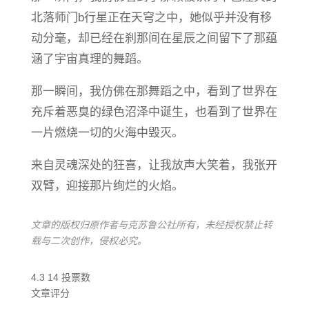
北落师门b行星正在天穹之中，她似乎并没有移
动分毫，却已经在刹那间在星辰之间留下了那蕴
涵了宇宙真理的舞蹈。
那一瞬间，我仿佛在那舞蹈之中，看到了世界在
充斥着恶臭的绿色沼泽中诞生，也看到了世界在
一片燃烧一切的火海中毁灭。
来自灵魂深处的狂喜，让我放声大笑着，我张开
双臂，迎接那片绚烂的火焰。
文章的版权归原作者与克苏鲁公社所有，未经授权禁止转
载与二次创作，侵权必究。
4.3
14
投票数
文章评分