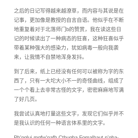
之后的日记写得越来越潦草，而内容与其说是在
记事，更加像是教授的自言自语。他似乎在不断
地重复着对于北落师门b的赞赏，我在读这些日
记的时候读出了一种病态的狂喜，这种狂喜似乎
带着某种强大的感染力，犹如病毒一般向我袭
来，让我情不自禁地浑身发抖。
到了后来，纸上已经没有任何可以被称为字的东
西了，只有一大坨大小不一的奇怪曲线，组成了
一个个看上去非常古怪的文字，密密麻麻地写满
了好几页。
我尝试认真地打量这些文字，发现它们似乎并不
是我认识的任何一种语言体系里的文字。
Ph’nglui mgfw’nafh Cthugha Fomalhaut n’gha-