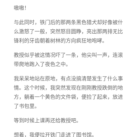
嗷嗷！
与此同时，铁门后的那两条黑色猎犬却好像被什
么激怒了一般，突然怒目圆睁，亮出那两排无比
锋利的牙齿朝着树林的方向疯狂地咆哮。
教授似乎被这情况吓了一条，他尖叫一声，连滚
带爬地跑入了夜色之中。
我呆呆地站在原地，有点没搞清楚发生了什么事
情。这个时候，我突然发现在刚刚教授跌倒的地
方，躺着一个黄色的文件袋，便捡了起来，放进
了书包里。
等到时候上课再还给教授吧。
想着，我便拉开铁门走进了图书馆。