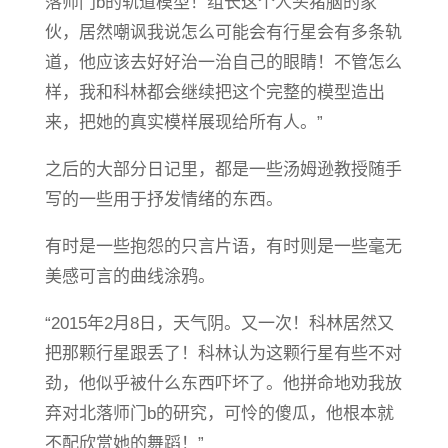
落师门b的轨道模型！组长这个人头猪脑的家
伙，居然嘲讽我说怎么可能会有行星会有多条轨
道，他应该去好好治一治自己的眼睛！不管怎么
样，我和科林都会继续把这个完整的模型造出
来，把她的真实模样展现给所有人。”
之后的大部分日记里，都是一些汤姆逊教授随手
写的一些用于抒发情绪的东西。
有时是一些抱怨的只言片语，有时则是一些毫无
美感可言的曲线涂鸦。
“2015年2月8日，天气阴。又一次！科林居然又
把那颗行星跟丢了！科林认为这颗行星有些不对
劲，他似乎被什么东西吓坏了。他拼命地劝我放
弃对北落师门b的研究，可怜的傻瓜，他根本就
不配欣赏她的舞蹈！”