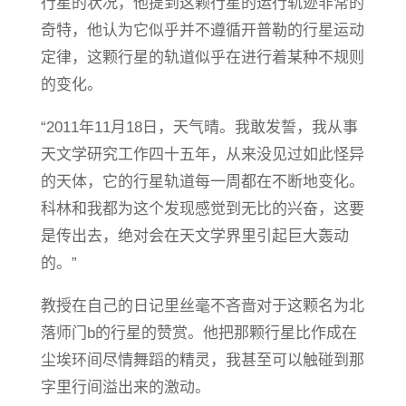
行星的状况，他提到这颗行星的运行轨迹非常的
奇特，他认为它似乎并不遵循开普勒的行星运动
定律，这颗行星的轨道似乎在进行着某种不规则
的变化。
“2011年11月18日，天气晴。我敢发誓，我从事
天文学研究工作四十五年，从来没见过如此怪异
的天体，它的行星轨道每一周都在不断地变化。
科林和我都为这个发现感觉到无比的兴奋，这要
是传出去，绝对会在天文学界里引起巨大轰动
的。”
教授在自己的日记里丝毫不吝啬对于这颗名为北
落师门b的行星的赞赏。他把那颗行星比作成在
尘埃环间尽情舞蹈的精灵，我甚至可以触碰到那
字里行间溢出来的激动。