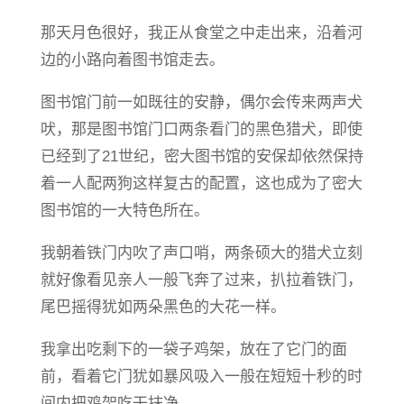
那天月色很好，我正从食堂之中走出来，沿着河
边的小路向着图书馆走去。
图书馆门前一如既往的安静，偶尔会传来两声犬
吠，那是图书馆门口两条看门的黑色猎犬，即使
已经到了21世纪，密大图书馆的安保却依然保持
着一人配两狗这样复古的配置，这也成为了密大
图书馆的一大特色所在。
我朝着铁门内吹了声口哨，两条硕大的猎犬立刻
就好像看见亲人一般飞奔了过来，扒拉着铁门，
尾巴摇得犹如两朵黑色的大花一样。
我拿出吃剩下的一袋子鸡架，放在了它门的面
前，看着它门犹如暴风吸入一般在短短十秒的时
间内把鸡架吃干抹净。