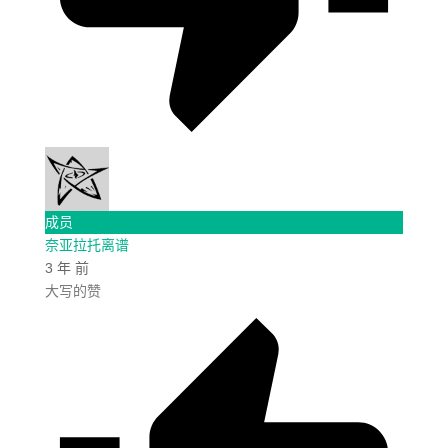
成员
奈亚拉托离谱
3 年 前
大写的赞