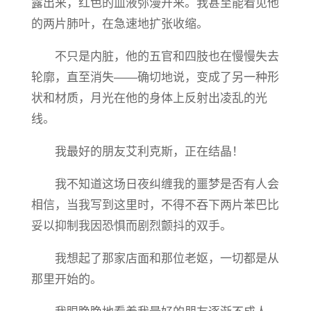
露出来，红色的血液弥漫开来。我甚至能看见他
的两片肺叶，在急速地扩张收缩。
不只是内脏，他的五官和四肢也在慢慢失去
轮廓，直至消失——确切地说，变成了另一种形
状和材质，月光在他的身体上反射出凌乱的光
线。
我最好的朋友艾利克斯，正在结晶！
我不知道这场日夜纠缠我的噩梦是否有人会
相信，当我写到这里时，不得不吞下两片苯巴比
妥以抑制我因恐惧而剧烈颤抖的双手。
我想起了那家店面和那位老妪，一切都是从
那里开始的。