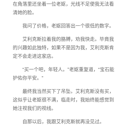
在角落里还坐着一位老妪，光线不足使我无法看
清她的脸。
我问了价格，老妪回答出一个很低的数字。
艾利克斯拉着我的胳膊，劝我快走。毕竟我
的兴趣如此独特，如果不是因为我，艾利克斯肯
定不会走进这家店。
“买一个吧，年轻人。”老妪重复道，“宝石能
护佑你平安。”
最终我当然买下了吊坠。艾利克斯没有买，
这似乎让老妪很不满，临走时，我始终能感觉到
她注视我们的视线。
自那以后，我跟艾利克斯就再没见过。