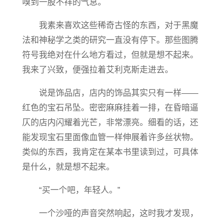
嗅到一股不祥的气息。
我素来喜欢这些稀奇古怪的东西，对于黑魔
法和神秘学之类的研究一直没有停下。那些图腾
符号我绝对在什么地方看过，但就是想不起来。
我来了兴致，便强拉着艾利克斯走进去。
说是饰品店，店内的饰品其实只有一样——
红色的宝石吊坠。密密麻麻挂着一排，在昏暗逼
仄的店内闪耀着光芒，非常漂亮。细看的话，还
能发现宝石里面像血管一样伸展着许多丝状物。
类似的东西，我肯定在某本书里读到过，可具体
是什么，就是想不起来。
“买一个吧，年轻人。”
一个沙哑的声音突然响起，这时我才发现，