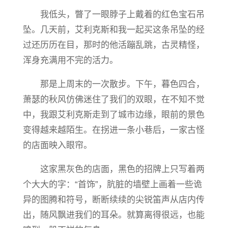
我低头，瞥了一眼脖子上戴着的红色宝石吊
坠。几天前，艾利克斯和我一起买这条吊坠的经
过还历历在目，那时的他活蹦乱跳，古灵精怪，
浑身充满用不完的活力。
那是上周末的一次散步。下午，暮色四合，
萧瑟的秋风仿佛迷住了我们的双眼，在不知不觉
中，我跟艾利克斯走到了城市边缘，眼前的景色
变得越来越陌生。在拐进一条小巷后，一家古怪
的店面映入眼帘。
这家黑灰色的店面，黑色的招牌上只写着两
个大大的字：“首饰”，肮脏的墙壁上画着一些诡
异的图腾和符号，断断续续的尖锐笛声从店内传
出，随风飘进我们的耳朵。就算离得很远，也能