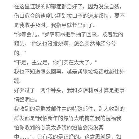
在这里连我的抑郁症都治好了，因为没法自残，
伤口愈合的速度比我划拉口子的速度都快，要不
是我收手及时，我指甲就长里面了。
“你等会儿，”罗萨莉昂把手抽了回来，按着我的
额头，“你这也没发烧啊，怎么突然神经兮兮
的。”
“不是，主要是，你们实在太大了。”
我也不知道怎么回事，越是紧张垃圾话就越往外
蹦。
好歹过了一两个钟头，我和罗萨莉昂才算是把事
情整明白。
我收到的是群发邮件中的特殊邮件，别人收到的
群发都是“我怕新年的爆竹太响掩盖我的祝福我
怕你收到的心意太多我的短信会淹没其
中……”，只有我的是正经的。这意思就是，如