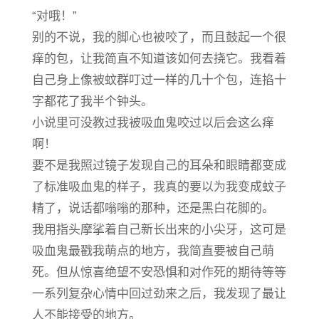
“对哦！”
别的不说，我的脚心也被咬了，而且鼓起一个很
痒的包，让我简直不知道该如何去挠它。我看着
自己身上像被蚊群叮过一样的几十个包，连掐十
字都花了我半个钟头。
小说里可没教过我被吸血鬼咬过以后会这么痒
啊！
要不是我照过镜子发现自己的耳朵和眼睛都变成
了标准吸血鬼的样子，我真的要以为我变成蚊子
精了，说话都嗡嗡的那种，还是黑白花脚的。
我用指头摩挲着自己新长出来的小尖牙，这可是
吸血鬼最戳我萌点的地方，我简直要被自己萌
死。但从惊喜绝望不安恐惧和对作死的期待等等
一系列复杂心情中回过劲来之后，我发现了最让
人不能接受的地方。