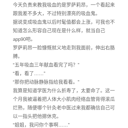
今天负责来教我吸血的是罗萨莉昂，一个看起来
跟我差不多大，不过特别漂亮的吸血鬼。
据说变成吸血鬼以后时髦值都会上涨，可我也不
知道怎么形容自己现在是什么样，就当自己
app90吧。
罗萨莉昂一脸慷慨就义地走到我面前，伸出右胳
膊。
“五年吸血三年献血看完了吗？”
“看，看了……”
“那你把动脉静脉指给我看看。”
我算是知道学医为什么折寿了，太要命了。这一
个月我被逼着把人体大小肌肉经络血管背得滚瓜
烂熟，随便哪个针灸老中医过来我都确信自己可
以一指头把他摁休克。
“姐姐，我问你个事啊……”