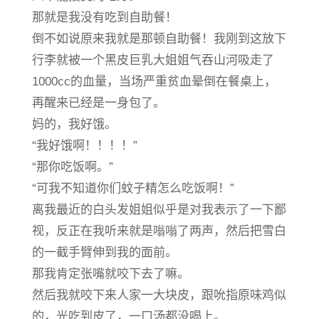
那就是我没有吃到自助餐！
倒不如说原来我就是那顿自助餐！我刚到这放下
行李就被一个黑皮巨乳大姐姐气吞山河吸走了
1000cc的血量，当场严重贫血晕倒在餐桌上，
再醒来已经是一身包了。
妈的，我好饿。
“我好饿啊！！！！”
“那你吃饭啊。”
“可我不知道你们蚊子精怎么吃饭啊！”
离我最近的白头发姐姐似乎是对我表示了一下鄙
视，反正在我听来就是嗡嗡了两声，然后把雪白
的一截手臂伸到我的面前。
那我肯定张嘴就咬下去了嘛。
然后我就咬下来人家一大块皮，跟吮指原味鸡似
的，光吃到皮了，一口汤都没喝上。