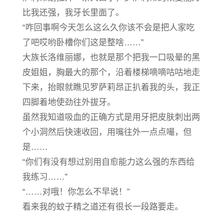
比我还强，我牙长里面了。
“咋回事啊今天怎么这么久你该不会是把人家吃
了吧哎哟卧槽你们这是整啥……”
大族长洛维丽娜，也就是那个把我一口吸晕的黑
皮姐姐，胸最大的那个，沿着楼梯嘀嘀咕咕地走
下来，抬眼就瞧见罗萨莉昂正扒着我的头，我正
四脚着地使劲往外拔牙。
虽然我知道吸血的正确方式是用牙把皮肤刺出两
个小洞然后快速收回，用嘴往外一点点嘬，但
是……
“你们有没有想过别用自愈能力这么强的东西给
我练习……”
“……对哦！你怎么不早说！”
看来我的蚊子精之道还有很长一段路要走。