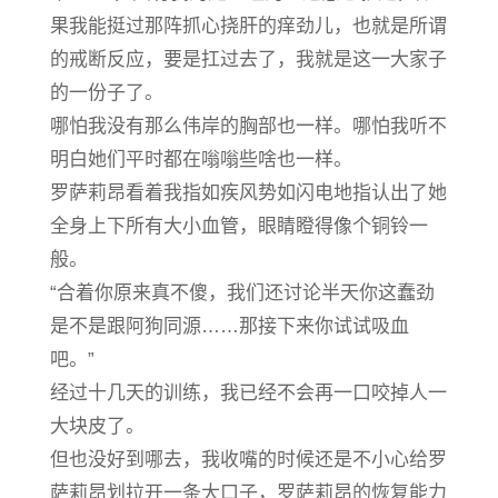
果我能挺过那阵抓心挠肝的痒劲儿，也就是所谓
的戒断反应，要是扛过去了，我就是这一大家子
的一份子了。
哪怕我没有那么伟岸的胸部也一样。哪怕我听不
明白她们平时都在嗡嗡些啥也一样。
罗萨莉昂看着我指如疾风势如闪电地指认出了她
全身上下所有大小血管，眼睛瞪得像个铜铃一
般。
“合着你原来真不傻，我们还讨论半天你这蠢劲
是不是跟阿狗同源……那接下来你试试吸血
吧。”
经过十几天的训练，我已经不会再一口咬掉人一
大块皮了。
但也没好到哪去，我收嘴的时候还是不小心给罗
萨莉昂划拉开一条大口子，罗萨莉昂的恢复能力