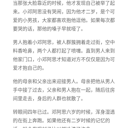
当那张大脸靠近的时候，他才发现自己被举了起
来。小邓阿思没有哭闹，因为他才二岁，是个可
爱的小男孩，大家都喜欢抱他逗他。如果每次都
要哭的话，那他的嗓子早就哑了。
男人抱着小邓阿思，被人群簇拥着走过街，空中
料香呛鼻，两个人都打起了喷嚏。直到男人来到
他家门口，小邓阿思才知道对方不仅仅是因为可
爱才抱自己的。
他的母亲和父亲出来迎接男人。母亲把他从男人
手中接了过去，父亲和男人抱在一起，随后往房
间里走去，身后的人群也就散了。
转眼间四年已过。邓阿思六岁的时候，浑身湿透
的在街上奔跑。如果他还有二岁时候的记忆的