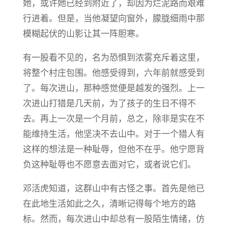
她，或许她已经到附近了，却因为烂泥路而艰难
行进着。但是，当他凝望向窗外，朦胧细雨中那
模糊起伏的山影让其一阵胆寒。
有一股看不见的，名为恐惧到浓雾充斥着这里，
将整个村庄包围。他感受得到，六年前就感受到
了。每次进山，那种感觉便是越发的强烈。上一
次进山打猎是几天前，为了孩子的生日不得不
去。再上一次是一个月前，总之，除非是实在不
能维持生活，他坚决不去山中。对于一个猎人有
这样的想法是一种耻辱，但他不在乎。他宁愿背
负这种耻辱也不愿意去面对它，或者说它们。
邓活虎知道，这群山中有古怪之事。首先是他已
在此地生活如此之久，清晰记得每个地方的路
标。然而，每次进山中却总有一股陌生情绪，仿