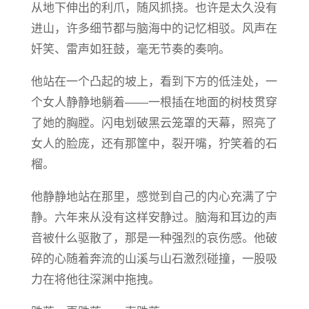
从地下伸出的利爪，随风抓挠。也许是太久没有
进山，许多细节都与脑海中的记忆相驳。风声在
奸笑、雷声如狂鼓，毫无节奏的奏响。
他站在一个凸起的坡上，看到下方的低洼处，一
个女人静静地躺着——一根插在地面的树枝贯穿
了她的胸膛。闪电划破黑云笼罩的天幕，照亮了
女人的脸庞，还有那筐中，裂开嘴，狞笑着的石
榴。
他静静地站在那里，感觉到自己的内心充满了宁
静。六年来从没有这样安静过。脑海和耳边的声
音被什么驱散了，那是一种强烈的哀伤感。他破
碎的心随着奔流的山溪与山石激烈碰撞，一股吸
力在将他往深渊中拖拽。