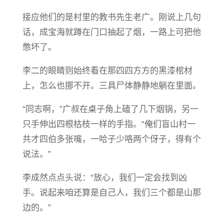
接应他们的是村里的教书先生老广。刚说上几句
话，成宝海就蹲在门口抽起了烟，一路上可把他
憋坏了。
李二的眼睛则始终看在那四四方方的黑漆棺材
上，怎么也挪不开。三具尸体静静地躺在里面。
“同志啊，”广叔在桌子角上磕了几下烟锅，另一
只手伸出四根枯枝一样的手指。“俺们盲山村一
共才四伯多张嘴，一哈子少咯两个伢子，得有个
说法。”
李成然点点头说：“放心，我们一定会找到凶
手。说起来咱还算是自己人，我们三个都是山那
边的。”