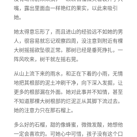
嘴，露出里面血一样艳红的果实，以此来吸引
她。
她太得意忘形了，而且进山的经验远不如她的男
人，很容易就忘记观察四周，没注意到附近有棵
大树摇摇欲坠很正常。那树已经是垂死挣扎，一
阵风吹来，树干就左摇右晃。
从山上流下来的雨水，和正在下着的小雨，无情
地把其根部的泥土冲刷干净，向下深入发掘，让
更多的根部漏在外面。她对此事并不知情，甚至
不知道那棵大树根部的烂泥正从其脚下流过去。
她的注意力只在那石榴上。
多么好的石榴，甜的像蜂蜜，微微发酸，她想他
一定会喜欢的。可她心中可惜，孩子没有这个口