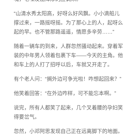
“​山清水秀太阳​高，好呀么好风飘。小小滴船儿
撑过来，一路摇呀摇。为了那心上的人，起呀么
起的早。也不管那路遥遥，情愿多辛劳……”
随着一辆车的到来，人群忽然骚动起来。穿着军
装的中年男人领着包裹下车——今天的主角。他
和车上的人打了招呼以后，车就又开走了。
有个老人问：“搁外边可争光啦！咋想起回来？”
他笑着回答：“在外边咋样，可不能忘本啊。”
说完，所有人都笑了起来，几个叉着腰的孕妇笑
得要岔气。
忽然，小邓阿思发现自己正在远离脚下的地面。