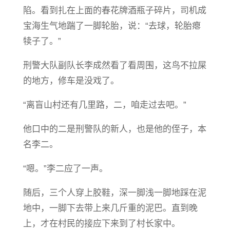
陷。看到扎在上面的春花牌酒瓶子碎片，司机成
宝海生气地踹了一脚轮胎，说：“去球，轮胎瘪
犊子了。”
刑警大队副队长李成然看了看周围，这鸟不拉屎
的地方，修车是没戏了。
“离盲山村还有几里路，二，咱走过去吧。”
他口中的二是刑警队的新人，也是他的侄子，本
名李二。
“嗯。”李二应了一声。
随后，三个人穿上胶鞋，深一脚浅一脚地踩在泥
地中，一脚下去带上来几斤重的泥巴。直到晚
上，才在村民的接应下来到了村长家中。