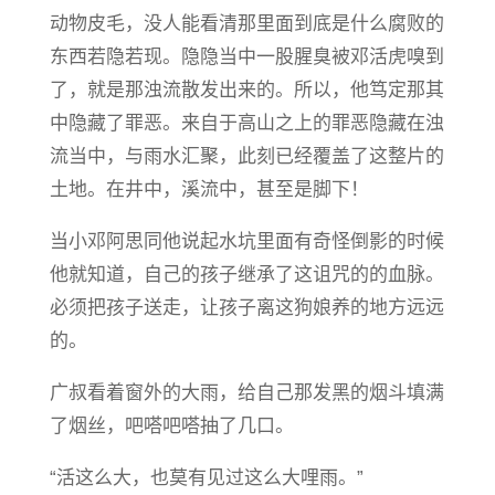
动物皮毛，没人能看清那里面到底是什么腐败的
东西若隐若现。隐隐当中一股腥臭被邓活虎嗅到
了，就是那浊流散发出来的。所以，他笃定那其
中隐藏了罪恶。来自于高山之上的罪恶隐藏在浊
流当中，与雨水汇聚，此刻已经覆盖了这整片的
土地。在井中，溪流中，甚至是脚下！
当小邓阿思同他说起水坑里面有奇怪倒影的时候
他就知道，自己的孩子继承了这诅咒的的血脉。
必须把孩子送走，让孩子离这狗娘养的地方远远
的。
广叔看着窗外的大雨，给自己那发黑的烟斗填满
了烟丝，吧嗒吧嗒抽了几口。
“活这么大，也莫有见过这么大哩雨。”