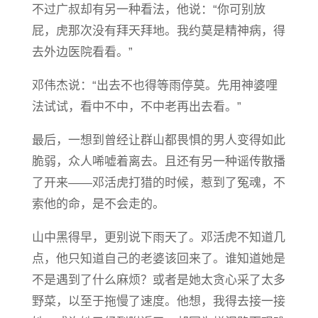
不过广叔却有另一种看法，他说：“你可别放
屁，虎那次没有拜天拜地。我约莫是精神病，得
去外边医院看看。”
邓伟杰说：“出去不也得等雨停莫。先用神婆哩
法试试，看中不中，不中老再出去看。”
最后，一想到曾经让群山都畏惧的男人变得如此
脆弱，众人唏嘘着离去。且还有另一种谣传散播
了开来——邓活虎打猎的时候，惹到了冤魂，不
索他的命，是不会走的。
山中黑得早，更别说下雨天了。邓活虎不知道几
点，他只知道自己的老婆该回来了。谁知道她是
不是遇到了什么麻烦？或者是她太贪心采了太多
野菜，以至于拖慢了速度。他想，我得去接一接