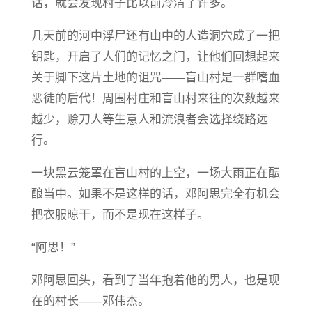
话，就会发现村子比以前冷清了许多。
几天前的河中浮尸还有山中的人造洞穴成了一把
钥匙，开启了人们的记忆之门，让他们回想起来
关于脚下这片土地的诅咒——盲山村是一群嗜血
恶徒的后代！周围村庄和盲山村来往的次数越来
越少，赊刀人等生意人和流浪者会选择绕路远
行。
一块黑云笼罩在盲山村的上空，一场大雨正在酝
酿当中。如果不是这样的话，邓阿思完全有机会
把衣服晾干，而不是现在这样子。
“阿思！”
邓阿思回头，看到了当年抱着他的男人，也是现
在的村长——邓伟杰。