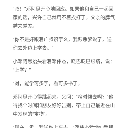
“叔！”邓阿思开心地回应。如果他和自己一起回
家的话，兴许自己就用不着挨打了。父亲的脾气
越来越差。
“你不是好跟着广叔识字么，我跟恁爹说了，送
你去外边上学去。”
小邓阿思抬头看着邓伟杰，眨巴眨巴眼睛，说：
“上学？”
“对，能学可多字，看可多书了。”
邓阿思开心得跳起来，又问：“啥时候去啊？”他
得找个时间和朋友好好告别，带上自己最近在山
中发现的“宝物”。
“现在。走，我送你上车去。”邓伟杰猛地伸手抓