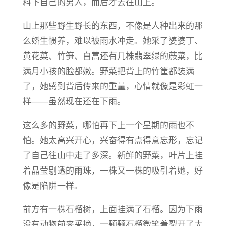
料下自己的男人，而后才去往山上。
山上那些野生野长的东西，不像是人种出来的那
么娇生惯养，难以被雨水冲走。她采了婆婆丁、
黄花菜、竹笋、白蒿还有几株翡翠绿的蕨菜，比
满月小孩的脸都嫩。野菜把背上的竹筐都装满
了，她感到背后传来的重量，心情就像是彩虹一
样——虽然现在还在下雨。
这么多的野菜，哪怕再下上一个星期的雨也不
怕。她太高兴开心，兴奋得有点得意忘形，忘记
了自己往山中走了多深。新鲜的野菜，叶片上挂
着晶莹剔透的雨珠，一株又一株的吸引着她，好
像是陷阱一样。
前方有一株石榴树，上面挂满了石榴。因为下雨
没有动物前来采摘，一颗颗石榴微笑着裂开了大