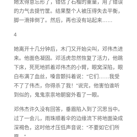
她太得意忘形了，错估了石榴的重量，用了错误
的力气去提竹筐。结果整个人被压得失去平衡，
脚一滑摔倒了。然后，再也没有站起来……
4
她离开十几分钟后，木门又开始尖叫，邓伟杰进
来。他面色凝固。邓活虎忽然恢复了活力，他跳
下床，死死地抓着邓伟杰的小臂，眼窝深陷，眼
白布满了血丝，嗓音颤抖着说：“它们……我受
不了了伟杰，你得杀了我！”说完，他害怕谁听
到似的，鬼鬼祟祟地朝窗外看了一眼。
邓伟杰许久没有回答，垂眉陷入到了沉思当中。
过了一会儿，雨珠顺着伞的边缘流下将地面染成
深褐色，这时他才压低声音说：“不要如它们所
愿。”