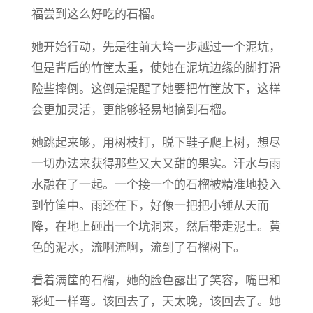
福尝到这么好吃的石榴。
她开始行动，先是往前大垮一步越过一个泥坑，
但是背后的竹筐太重，使她在泥坑边缘的脚打滑
险些摔倒。这倒是提醒了她要把竹筐放下，这样
会更加灵活，更能够轻易地摘到石榴。
她跳起来够，用树枝打，脱下鞋子爬上树，想尽
一切办法来获得那些又大又甜的果实。汗水与雨
水融在了一起。一个接一个的石榴被精准地投入
到竹筐中。雨还在下，好像一把把小锤从天而
降，在地上砸出一个坑洞来，然后带走泥土。黄
色的泥水，流啊流啊，流到了石榴树下。
看着满筐的石榴，她的脸色露出了笑容，嘴巴和
彩虹一样弯。该回去了，天太晚，该回去了。她