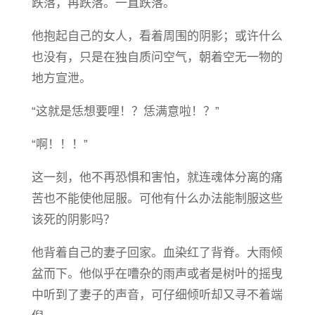
跌落，再跌落。一直跌落。
他抱起自己的女人，看着周围的阴影；或许什么
也没有，只是在独自质问空气，朝着空无一物的
地方宣泄。
“这就是恁想要哩！？恁满意啦！？”
“啊！！！”
这一刻，他不再恐惧和害怕，就连魂体分离的痛
苦也不能使他屈服。可他有什么办法能制服这些
该死的阴影吗？
他背着自己的妻子回家。血染红了背脊。大雨倾
盆而下。他似乎在嘈杂的雨声或者是树叶的摇曳
中听到了妻子的声音，可仔细倾听却又寻不着端