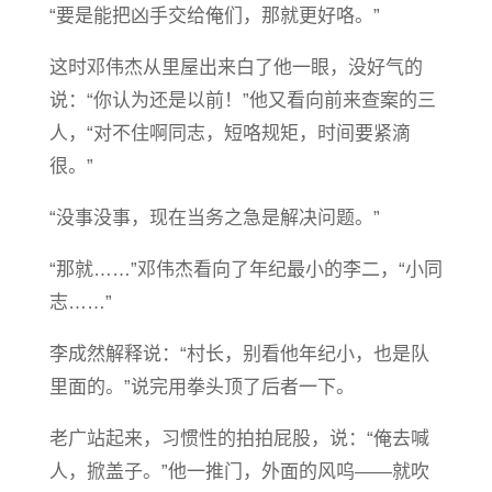
“要是能把凶手交给俺们，那就更好咯。”
这时邓伟杰从里屋出来白了他一眼，没好气的
说：“你认为还是以前！”他又看向前来查案的三
人，“对不住啊同志，短咯规矩，时间要紧滴
很。”
“没事没事，现在当务之急是解决问题。”
“那就……”邓伟杰看向了年纪最小的李二，“小同
志……”
李成然解释说：“村长，别看他年纪小，也是队
里面的。”说完用拳头顶了后者一下。
老广站起来，习惯性的拍拍屁股，说：“俺去喊
人，掀盖子。”他一推门，外面的风呜——就吹