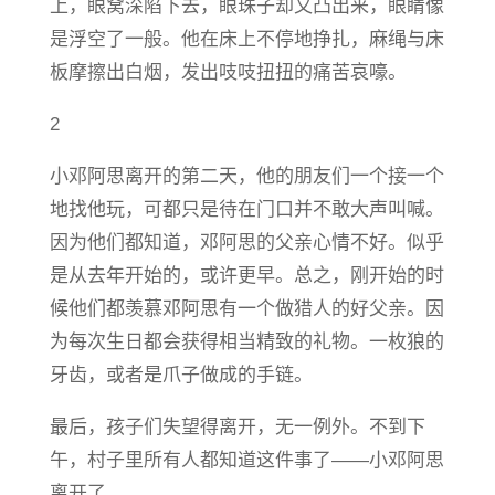
上，眼窝深陷下去，眼珠子却又凸出来，眼睛像
是浮空了一般。他在床上不停地挣扎，麻绳与床
板摩擦出白烟，发出吱吱扭扭的痛苦哀嚎。
2
小邓阿思离开的第二天，他的朋友们一个接一个
地找他玩，可都只是待在门口并不敢大声叫喊。
因为他们都知道，邓阿思的父亲心情不好。似乎
是从去年开始的，或许更早。总之，刚开始的时
候他们都羡慕邓阿思有一个做猎人的好父亲。因
为每次生日都会获得相当精致的礼物。一枚狼的
牙齿，或者是爪子做成的手链。
最后，孩子们失望得离开，无一例外。不到下
午，村子里所有人都知道这件事了——小邓阿思
离开了。