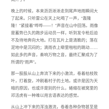
晚上的时候，本来沥沥淅淅走到尾声地雨瞬间大
了起来。只听雷公在天上叱喝了一声，“轰隆
隆！”紧接着“哗哗——！”声音在山中回荡。雨像
是蓄势已久的跑步运动员一样，听到发令枪后迫
不及待地奔向大地。打在瓦片上是清脆的；落在
泥地中是沉闷的；滴雨衣上噼里啪啦的跳动……
如此多的声音，奏响万物之音，最终汇聚成为了
所谓的“雨声”。
那一股股从山上奔流下来的小激流，卷着枯枝败
叶，打着旋，冲刷着村子的土地。或许是因为天
暗的原因，也或许是别的什么，蜷缩在被窝里的
邓活虎有一种难以用言语表达的感觉。
从山上冲下来的浑浊激流，卷着各种杂物甚至是