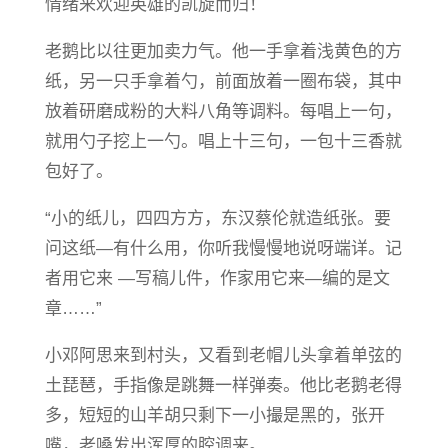
情绪来欢迎英雄的凯旋而归！
老鹅比以往更加卖力气。他一手拿着浅黄色的方
纸，另一只手拿着勺，前面放着一圈布袋，其中
放着研磨成粉的大料八角等调料。每唱上一句，
就用勺子挖上一勺。唱上十三句，一包十三香就
包好了。
“小的纸儿，四四方方，东汉蔡伦就造纸张。要
问这纸—有什么用，你听我慢慢地说呀端详。记
者用它来 —写稿儿件，作家用它来—编的是文
章……”
小邓阿思来到村头，又看到老帽儿头拿着单弦的
土琵琶，手指像是跳舞一样弹奏。他比老鹅老得
多，短短的山羊胡只剩下一小撮是黑的，张开
嘴，老嗓发出浑厚的腔调来。