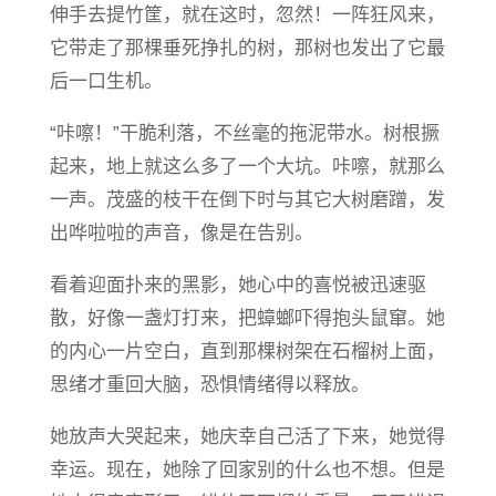
伸手去提竹筐，就在这时，忽然！一阵狂风来，
它带走了那棵垂死挣扎的树，那树也发出了它最
后一口生机。
“咔嚓！”干脆利落，不丝毫的拖泥带水。树根撅
起来，地上就这么多了一个大坑。咔嚓，就那么
一声。茂盛的枝干在倒下时与其它大树磨蹭，发
出哗啦啦的声音，像是在告别。
看着迎面扑来的黑影，她心中的喜悦被迅速驱
散，好像一盏灯打来，把蟑螂吓得抱头鼠窜。她
的内心一片空白，直到那棵树架在石榴树上面，
思绪才重回大脑，恐惧情绪得以释放。
她放声大哭起来，她庆幸自己活了下来，她觉得
幸运。现在，她除了回家别的什么也不想。但是