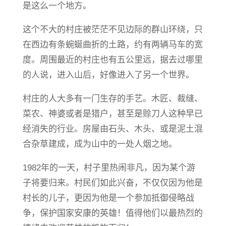
是这么一个地方。
这个不大的村庄被茫茫不见边际的群山环绕，只
在西边有条蜿蜒曲折的土路，约有两辆马车的宽
度。周围最近的村庄也有五公里远，据去过哪里
的人说，进入山后，好像进入了另一个世界。
村庄的人大多有一门生存的手艺。木匠、裁缝、
菜农、神婆或者是猎户，甚至是赊刀人这种早已
经消失的行业。房屋由石头、木头、或是泥土混
合杂草建成，成为山中的一处人烟之地。
1982年的一天，村子里热闹非凡，因为某个游
子将要归来。村民们如此兴奋，不仅仅因为他是
村长的儿子，更因为他是一个参加抵御侵略战
争，保护国家安康的英雄！值得他们以最热烈的