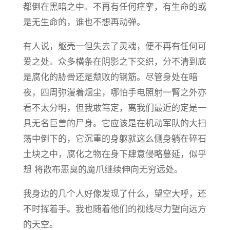
都倒在黑暗之中。不再有任何痉挛，有生命的或
是无生命的，谁也不想再动弹。
有人说，躯壳一但失去了灵魂，便不再有任何可
爱之处。众多横条在阴影之下交织，分不清到底
是腐化的胁骨还是颓败的钢筋。尽管身处在暗
夜，四周弥漫着烟尘，哪怕手电照射一臂之外亦
看不太分明，但我敢笃定，离我们最近的定是一
具无名巨兽的尸身。它应该是在机动军队的大扫
荡中倒下的，它沉重的身躯就这么侧身躺在碎石
土块之中，腐化之物在身下肆意侵略蔓延，似乎
想 将散布恶臭的魔爪继续伸向无穷远处。
我身边的几个人好像发现了什么，望空大呼，还
不时挥着手。我也随着他们的视线尽力望向远方
的天空。