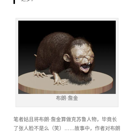
布朗·詹金
笔者姑且将布朗·詹金算做克苏鲁人物，毕竟长
了张人脸不是么（笑）……故事中，作者对布朗