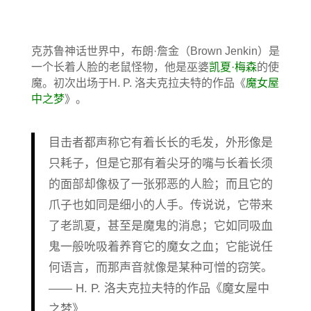
克苏鲁神话世界中，布朗·詹金（Brown Jenkin）是
一个长着人脸的老鼠怪物，他是巫婆
凯夏·梅森
的使
魔。初次出场于H. P. 洛夫克拉夫特的作品《
魔女屋
中之梦
》。
目击者都声称它有着长长的毛发，外形像是
只耗子，但是它那有着尖牙的嘴与长着长须
的面部却像极了一张邪恶的人脸；而且它的
爪子也如同是细小的人手。传说说，它带来
了老凯夏，甚至是魔鬼的消息；它如同吸血
鬼一般吮吸着养育它的魔女之血；它能说任
何语言，而那声音就像是某种可憎的窃笑。
—— H. P. 洛夫克拉夫特的作品《魔女屋中
之梦》