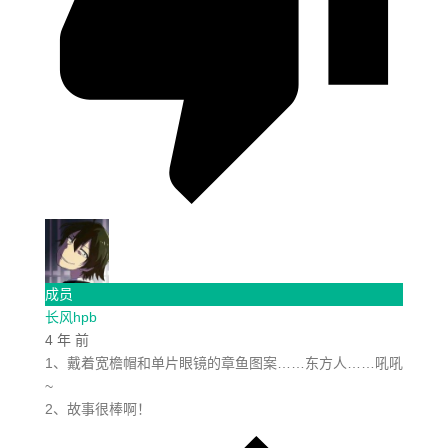
成员
长风hpb
4 年 前
1、戴着宽檐帽和单片眼镜的章鱼图案……东方人……吼吼
~
2、故事很棒啊！