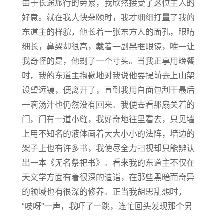
由于长途旅行的劳累，我欣然接受了这位主人的
好意。就在我大快朵颐时，我才细细打量了我的
东道主的样貌，他长着一张东方人的面孔，眼睛
细长，鼻梁却很高，戴着一副黑框眼镜，唯一让
我奇怪的是，他剃了一个寸头。当我正享用晚餐
时，我的东道主抱歉地对我说他要提前去上山架
设望远镜，便离开了，直到我用白面包刮干最后
一滴汤汁也仍然没有回来。我便去看那扇关着的
门，门有一道小缝，我好奇地往里看去，只见墙
上用不知名的液体画着大大小小的法阵，墙边的
架子上也有许多书，我使尽全力扫视却只能辨认
出一本《无名祭祀书》。看来我的东道主不仅在
天文学方面有着很深的造诣，在那些黑暗而奇异
的领域也有很深的修养。正当我胡思乱想时，
“吱呀”一声，我吓了一跳，连忙回头发现那个男