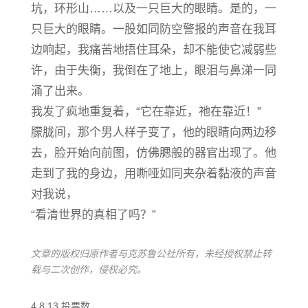
坑，环形山……以及一只巨大的眼睛。是的，一
只巨大的眼睛。一股如同防空警报的声音在我耳
边响起，我痛苦地捂住耳朵，却不能使它减弱些
许，由于失衡，我倒在了地上，眼泪与鼻涕一同
涌了出来。
我发了疯地重复着，“它在靠近，祂在靠近！”
朦胧间，那个男人样子变了，他的眼睛向两边移
去，脸开始向前图，仿佛腮般的器官出现了。他
走到了我的身边，用嘶哑如同夹杂着黏液的声音
对我说，
“看清世界的真相了吗？”
文章的版权归原作者与克苏鲁公社所有，未经授权禁止转
载与二次创作，侵权必究。
4.8
13
投票数