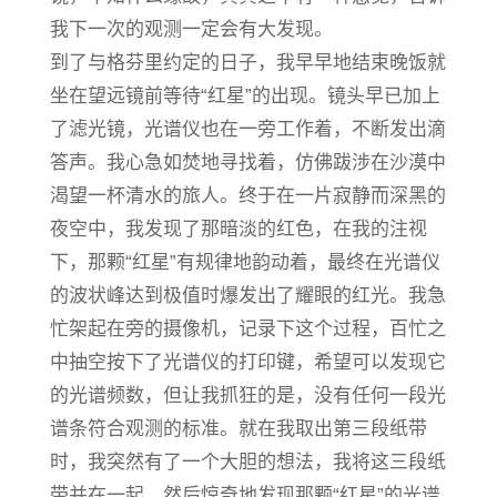
我下一次的观测一定会有大发现。
到了与格芬里约定的日子，我早早地结束晚饭就
坐在望远镜前等待“红星”的出现。镜头早已加上
了滤光镜，光谱仪也在一旁工作着，不断发出滴
答声。我心急如焚地寻找着，仿佛跋涉在沙漠中
渴望一杯清水的旅人。终于在一片寂静而深黑的
夜空中，我发现了那暗淡的红色，在我的注视
下，那颗“红星”有规律地韵动着，最终在光谱仪
的波状峰达到极值时爆发出了耀眼的红光。我急
忙架起在旁的摄像机，记录下这个过程，百忙之
中抽空按下了光谱仪的打印键，希望可以发现它
的光谱频数，但让我抓狂的是，没有任何一段光
谱条符合观测的标准。就在我取出第三段纸带
时，我突然有了一个大胆的想法，我将这三段纸
带并在一起，然后惊奇地发现那颗“红星”的光谱