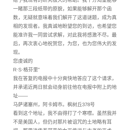
给予我现有的研究极大的帮助。我十分渴望能够
一睹那三段纸带的原貌，如果能够解开那个函
数，无疑就意味着我们解开了这道谜题，成为真
相的发现者。我真诚地盼望您的到访，也希望您
能准许我一同尝试求解，对此我将感激不尽。最
后，再次衷心地祝贺您，为您，也为您伟大的发
现。
您虔诚的
R·S·格芬里”
我在答复的电报中十分爽快地答应了这个请求，
并承诺近两日就会动身前往他在电报中附上的地
址——
马萨诸塞州，阿卡姆市。枫树丘378号
看到这个地址，我不由得打了个寒噤。虽然我并
不是美国人，但仍对那片被诅咒的土地略有耳