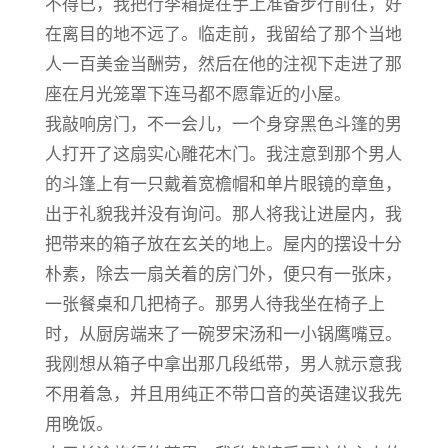
不得已，我把行李箱提在手上准备步行前往，好
在离目的地不远了。临走前，我留给了那个当地
人一百美金当酬劳，然后在他的注视下走进了那
座在月光笼罩下连马都不愿靠近的小屋。
我敲响房门，不一会儿，一个身穿黑色斗篷的男
人打开了这扇实心雕花木门。我注意到那个男人
的斗篷上有一只戴着宽檐帽和单片眼镜的章鱼，
出于礼貌我并没有询问。那人将我让进屋内，我
把带来的箱子放在玄关的地上。屋内的摆设十分
朴素，除去一扇关着的房门外，便只有一张床，
一张餐桌和几把椅子。那男人待我坐在椅子上
时，从厨房端来了一碗罗宋汤和一小锅鹰嘴豆。
我刚想从箱子中拿出那几段纸带，男人就示意我
不用着急，并且用纯正不带口音的英语建议我先
用晚饭。