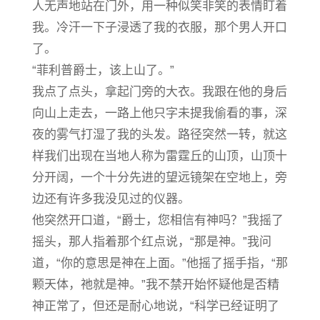
人无声地站在门外，用一种似笑非笑的表情盯着
我。冷汗一下子浸透了我的衣服，那个男人开口
了。
“菲利普爵士，该上山了。”
我点了点头，拿起门旁的大衣。我跟在他的身后
向山上走去，一路上他只字未提我偷看的事，深
夜的雾气打湿了我的头发。路径突然一转，就这
样我们出现在当地人称为雷霆丘的山顶，山顶十
分开阔，一个十分先进的望远镜架在空地上，旁
边还有许多我没见过的仪器。
他突然开口道，“爵士，您相信有神吗？”我摇了
摇头，那人指着那个红点说，“那是神。”我问
道，“你的意思是神在上面。”他摇了摇手指，“那
颗天体，祂就是神。”我不禁开始怀疑他是否精
神正常了，但还是耐心地说，“科学已经证明了