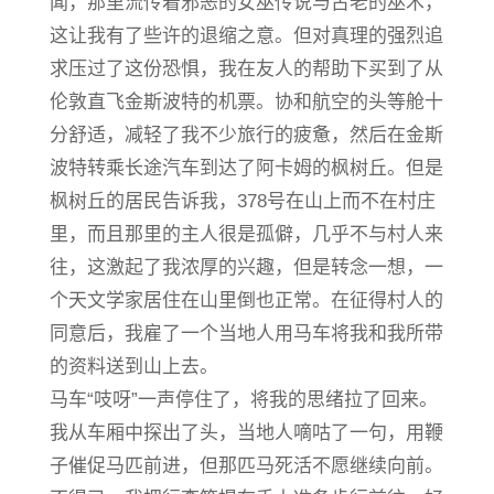
闻，那里流传着邪恶的女巫传说与古老的巫术，
这让我有了些许的退缩之意。但对真理的强烈追
求压过了这份恐惧，我在友人的帮助下买到了从
伦敦直飞金斯波特的机票。协和航空的头等舱十
分舒适，减轻了我不少旅行的疲惫，然后在金斯
波特转乘长途汽车到达了阿卡姆的枫树丘。但是
枫树丘的居民告诉我，378号在山上而不在村庄
里，而且那里的主人很是孤僻，几乎不与村人来
往，这激起了我浓厚的兴趣，但是转念一想，一
个天文学家居住在山里倒也正常。在征得村人的
同意后，我雇了一个当地人用马车将我和我所带
的资料送到山上去。
马车“吱呀”一声停住了，将我的思绪拉了回来。
我从车厢中探出了头，当地人嘀咕了一句，用鞭
子催促马匹前进，但那匹马死活不愿继续向前。