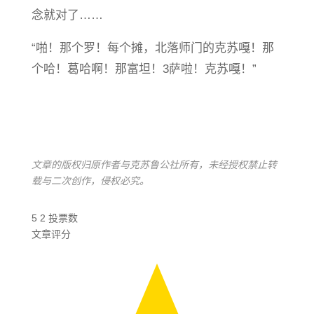
念就对了……
“啪！那个罗！每个摊，北落师门的克苏嘎！那
个哈！葛哈啊！那富坦！3萨啦！克苏嘎！”
文章的版权归原作者与克苏鲁公社所有，未经授权禁止转
载与二次创作，侵权必究。
5
2
投票数
文章评分