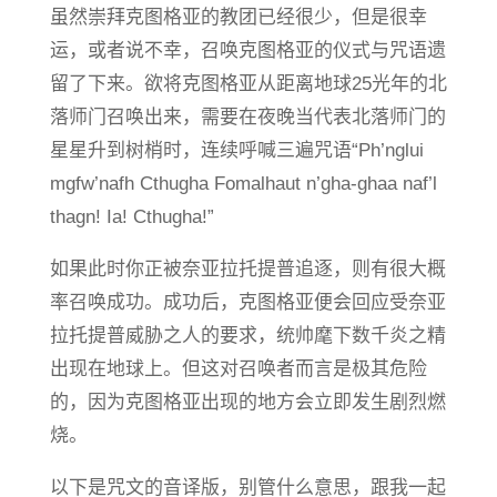
虽然崇拜克图格亚的教团已经很少，但是很幸
运，或者说不幸，召唤克图格亚的仪式与咒语遗
留了下来。欲将克图格亚从距离地球25光年的北
落师门召唤出来，需要在夜晚当代表北落师门的
星星升到树梢时，连续呼喊三遍咒语“Ph’nglui
mgfw’nafh Cthugha Fomalhaut n’gha-ghaa naf’l
thagn! Ia! Cthugha!”
如果此时你正被奈亚拉托提普追逐，则有很大概
率召唤成功。成功后，克图格亚便会回应受奈亚
拉托提普威胁之人的要求，统帅麾下数千炎之精
出现在地球上。但这对召唤者而言是极其危险
的，因为克图格亚出现的地方会立即发生剧烈燃
烧。
以下是咒文的音译版，别管什么意思，跟我一起