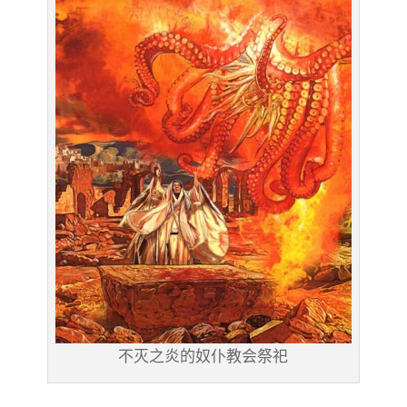
不灭之炎的奴仆教会祭祀