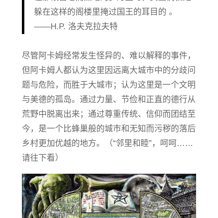
躲在这样的阁楼里掩过国王的耳目的 。
——H.P. 洛夫克拉夫特
尽管阿卡姆经常发生怪异的、难以解释的事件，
但阿卡姆人都认为这里因远离大城市中的分歧问
题与危险，而胜于大城市；认为这里是一个文明
与美德的孤岛。通过力量、节俭和正直的德行从
荒野中脱离出来；通过尊重传统、信仰而团结至
今，是一个比蜂巢般的城市和无知而污秽的落后
乡村更加优越的地方。（“邻里和睦”，呵呵……
请往下看）