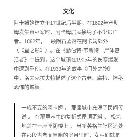
文化
阿卡姆始建立于17世纪后半期。在1692年塞勒
姆发生审巫案时，阿卡姆居民接纳了不少逃亡
者。1882年，一颗陨石坠落在阿卡姆郊外
（《星之彩》）。在《赫伯特·韦斯特—尸体复
活者》中提到，这个城镇在1905年的伤寒爆发
中遭到重创。在1933年的故事《门外之物》
中，洛夫克拉夫特描述了这个古老、腐朽、神秘
恐怖的城镇：
一成不变的阿卡姆 。 那座城市充满了民间传
说 。 在那里丛生的复折式屋顶歪斜 、 松垮
地盖在一座座阁楼上 。 当新英格兰辖区还处
在那段古老而黑暗的岁月里时，女巫们就是